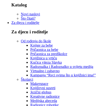
Katalog
Novi naslovi
Što čitati?
Za djecu i roditelje
Za djecu i roditelje
Od rođenja do škole
Knjige za bebe
Pričaonica za bebe
Pričaonica za predškolce
Knjižnica u vrtiću
Kućica viteza Slavka
Radoznalka i Radoznalko u svijetu medija
Virtualno i zabavno
Kampanja “Reci svima što u knjižnici ima!”
Školarci
Makerspace
Književni susreti
Jezični globus
Kreativne radionice
Medijska abeceda
Radionice robotike