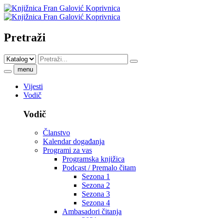
Pretraži
menu
Vijesti
Vodič
Vodič
Članstvo
Kalendar događanja
Programi za vas
Programska knjižica
Podcast / Premalo čitam
Sezona 1
Sezona 2
Sezona 3
Sezona 4
Ambasadori čitanja