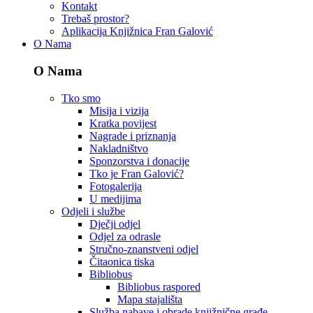
Kontakt
Trebaš prostor?
Aplikacija Knjižnica Fran Galović
O Nama
O Nama
Tko smo
Misija i vizija
Kratka povijest
Nagrade i priznanja
Nakladništvo
Sponzorstva i donacije
Tko je Fran Galović?
Fotogalerija
U medijima
Odjeli i službe
Dječji odjel
Odjel za odrasle
Stručno-znanstveni odjel
Čitaonica tiska
Bibliobus
Bibliobus raspored
Mapa stajališta
Služba nabave i obrade knjižnične građe