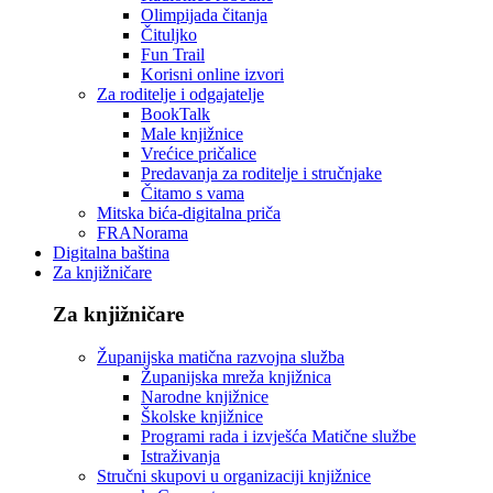
Olimpijada čitanja
Čituljko
Fun Trail
Korisni online izvori
Za roditelje i odgajatelje
BookTalk
Male knjižnice
Vrećice pričalice
Predavanja za roditelje i stručnjake
Čitamo s vama
Mitska bića-digitalna priča
FRANorama
Digitalna baština
Za knjižničare
Za knjižničare
Županijska matična razvojna služba
Županijska mreža knjižnica
Narodne knjižnice
Školske knjižnice
Programi rada i izvješća Matične službe
Istraživanja
Stručni skupovi u organizaciji knjižnice