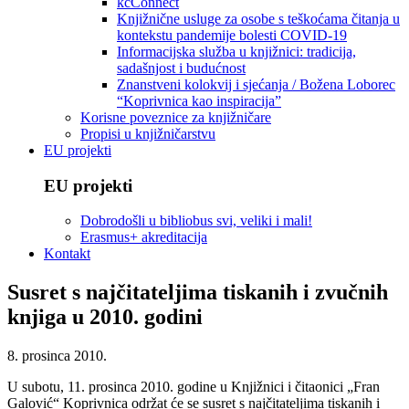
kcConnect
Knjižnične usluge za osobe s teškoćama čitanja u
kontekstu pandemije bolesti COVID-19
Informacijska služba u knjižnici: tradicija,
sadašnjost i budućnost
Znanstveni kolokvij i sjećanja / Božena Loborec
“Koprivnica kao inspiracija”
Korisne poveznice za knjižničare
Propisi u knjižničarstvu
EU projekti
EU projekti
Dobrodošli u bibliobus svi, veliki i mali!
Erasmus+ akreditacija
Kontakt
Susret s najčitateljima tiskanih i zvučnih
knjiga u 2010. godini
8. prosinca 2010.
U subotu, 11. prosinca 2010. godine u Knjižnici i čitaonici „Fran
Galović“ Koprivnica održat će se susret s najčitateljima tiskanih i