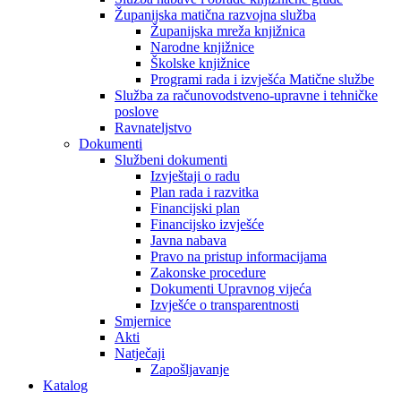
Županijska matična razvojna služba
Županijska mreža knjižnica
Narodne knjižnice
Školske knjižnice
Programi rada i izvješća Matične službe
Služba za računovodstveno-upravne i tehničke
poslove
Ravnateljstvo
Dokumenti
Službeni dokumenti
Izvještaji o radu
Plan rada i razvitka
Financijski plan
Financijsko izvješće
Javna nabava
Pravo na pristup informacijama
Zakonske procedure
Dokumenti Upravnog vijeća
Izvješće o transparentnosti
Smjernice
Akti
Natječaji
Zapošljavanje
Katalog