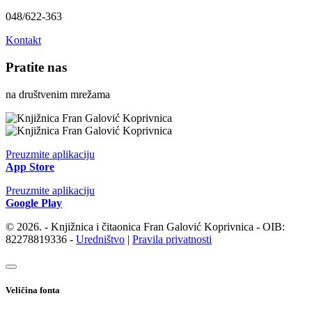
048/622-363
Kontakt
Pratite nas
na društvenim mrežama
Preuzmite aplikaciju
App Store
Preuzmite aplikaciju
Google Play
© 2026. - Knjižnica i čitaonica Fran Galović Koprivnica - OIB:
82278819336 -
Uredništvo
|
Pravila privatnosti
Veličina fonta