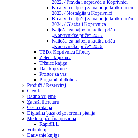
2022. / Pravda i nepravda u Koprivnici
Kreativni natječaj za najbolju kratku priču
2023. / Nostalgija u Koprivnici
Kreativni natječaj za najbolju kratku priču
2024. / Glazba i Koprivnica
Natječaj za najbolju kratku priču
„Koprivničke priče“ 2025.
Natječaj za najbolju kratku priču
„Koprivničke priče“ 2026.
TEDx Koprivnica Library
Zelena knjižnica
Tržnice knjiga
Dan knjižnice
Prostor za vas
Programi bibliobusa
Produži / Rezerviraj
Cjenik
Radno vrijeme
Zatraži literaturu
Česta pitanja
Digitalna baza odgovorenih pitanja
Međuknjižnična posudba
RapidILL
Volontiraj
Darivanje knjiga