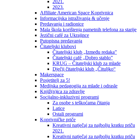
2021.
2023.
Affiliate American Space Koprivnica
Informacijska istraživanja & učenje
Predavanja i radionice
Mala škola korištenja pametnih telefona za starije
Jezični café za Ukrajince
Putopisna predavanja
Čitateljski klubovi
Čitateljski klub „Između redaka”
Čitateljski café „Dobro stablo”
KRUG – Čitateljski klub za mlade
Dječji čitateljski klub „Čituljko“
Makerspace
Posjetitelj za 5!
Medijska pedagogija za mlade i odrasle
Knjiž(n)ica za zdravlje
Socijalno-inkluzivni programi
Za osobe s teškoćama čitanja
Latice
Ostali programi
Koprivničke priče
Kreativni natječaj za najbolju kratku priču
2021.
Kreativni natječaj za najbolju kratku priču