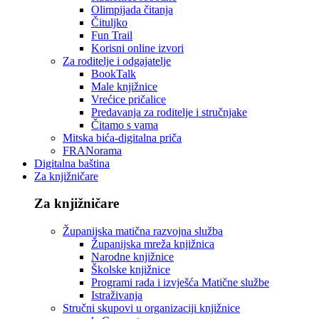
Olimpijada čitanja
Čituljko
Fun Trail
Korisni online izvori
Za roditelje i odgajatelje
BookTalk
Male knjižnice
Vrećice pričalice
Predavanja za roditelje i stručnjake
Čitamo s vama
Mitska bića-digitalna priča
FRANorama
Digitalna baština
Za knjižničare
Za knjižničare
Županijska matična razvojna služba
Županijska mreža knjižnica
Narodne knjižnice
Školske knjižnice
Programi rada i izvješća Matične službe
Istraživanja
Stručni skupovi u organizaciji knjižnice