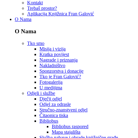
Kontakt
Trebaš prostor?
Aplikacija Knjižnica Fran Galović
O Nama
O Nama
Tko smo
Misija i vizija
Kratka povijest
Nagrade i priznanja
Nakladništvo
Sponzorstva i donacije
Tko je Fran Galović?
Fotogalerija
U medijima
Odjeli i službe
Dječji odjel
Odjel za odrasle
Stručno-znanstveni odjel
Čitaonica tiska
Bibliobus
Bibliobus raspored
Mapa stajališta
Služba nabave i obrade knjižnične građe