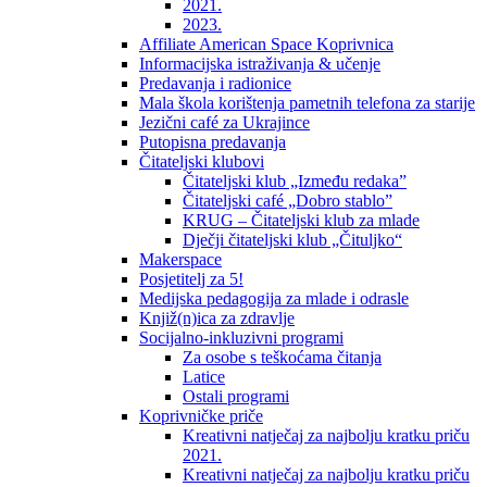
2021.
2023.
Affiliate American Space Koprivnica
Informacijska istraživanja & učenje
Predavanja i radionice
Mala škola korištenja pametnih telefona za starije
Jezični café za Ukrajince
Putopisna predavanja
Čitateljski klubovi
Čitateljski klub „Između redaka”
Čitateljski café „Dobro stablo”
KRUG – Čitateljski klub za mlade
Dječji čitateljski klub „Čituljko“
Makerspace
Posjetitelj za 5!
Medijska pedagogija za mlade i odrasle
Knjiž(n)ica za zdravlje
Socijalno-inkluzivni programi
Za osobe s teškoćama čitanja
Latice
Ostali programi
Koprivničke priče
Kreativni natječaj za najbolju kratku priču
2021.
Kreativni natječaj za najbolju kratku priču