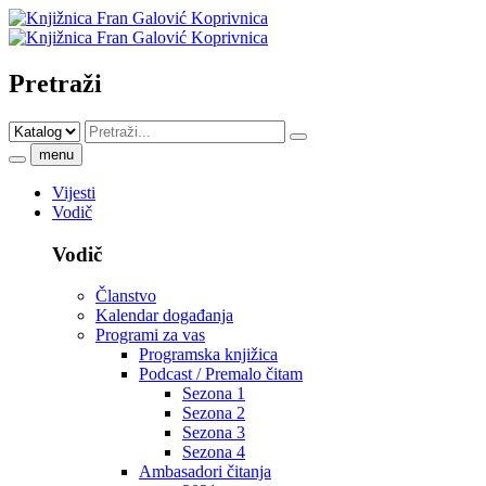
Pretraži
menu
Vijesti
Vodič
Vodič
Članstvo
Kalendar događanja
Programi za vas
Programska knjižica
Podcast / Premalo čitam
Sezona 1
Sezona 2
Sezona 3
Sezona 4
Ambasadori čitanja