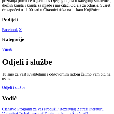
priznanja primit će naj-čitači s Dječjeg odjela u kategoriji slikovnica,
dječjih knjiga i knjiga za mlade i naj-čitači Odjela za odrasle. Susret
će započeti u 11.00 sati u Čitaonici tiska na 1. katu Knjižnice.
Podijeli
Facebook
X
Kategorije
Vijesti
Odjeli i službe
Tu smo za vas! Kvalitetnim i odgovornim radom želimo vam biti na
usluzi.
Odjeli i službe
Vodič
Članstvo
Programi za vas
Produži / Rezerviraj
Zatraži literaturu
Volontiraj
Trebaš prostor?
Darivanje knjiga
Što čitati?