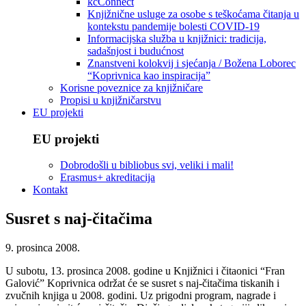
kcConnect
Knjižnične usluge za osobe s teškoćama čitanja u
kontekstu pandemije bolesti COVID-19
Informacijska služba u knjižnici: tradicija,
sadašnjost i budućnost
Znanstveni kolokvij i sjećanja / Božena Loborec
“Koprivnica kao inspiracija”
Korisne poveznice za knjižničare
Propisi u knjižničarstvu
EU projekti
EU projekti
Dobrodošli u bibliobus svi, veliki i mali!
Erasmus+ akreditacija
Kontakt
Susret s naj-čitačima
9. prosinca 2008.
U subotu, 13. prosinca 2008. godine u Knjižnici i čitaonici “Fran
Galović” Koprivnica održat će se susret s naj-čitačima tiskanih i
zvučnih knjiga u 2008. godini. Uz prigodni program, nagrade i