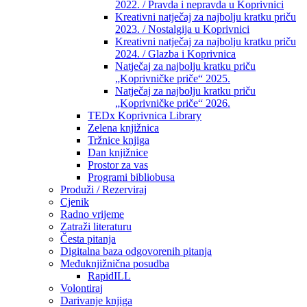
2022. / Pravda i nepravda u Koprivnici
Kreativni natječaj za najbolju kratku priču
2023. / Nostalgija u Koprivnici
Kreativni natječaj za najbolju kratku priču
2024. / Glazba i Koprivnica
Natječaj za najbolju kratku priču
„Koprivničke priče“ 2025.
Natječaj za najbolju kratku priču
„Koprivničke priče“ 2026.
TEDx Koprivnica Library
Zelena knjižnica
Tržnice knjiga
Dan knjižnice
Prostor za vas
Programi bibliobusa
Produži / Rezerviraj
Cjenik
Radno vrijeme
Zatraži literaturu
Česta pitanja
Digitalna baza odgovorenih pitanja
Međuknjižnična posudba
RapidILL
Volontiraj
Darivanje knjiga