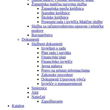
Županijska matična razvojna služba
Županijska mreža knjižnica
Narodne knjižnice
Školske knjižnice
Programi rada i izvješća Matične službe
Služba za računovodstveno-upravne i tehničke
poslove
Ravnateljstvo
Dokumenti
Službeni dokumenti
Izvještaji o radu
Plan rada i razvitka
Financijski plan
Financijsko izvješće
Javna nabava
Pravo na pristup informacijama
Zakonske procedure
Dokumenti Upravnog vijeća
Izvješće o transparentnosti
Smjernice
Akti
Natječaji
Zapošljavanje
Katalog