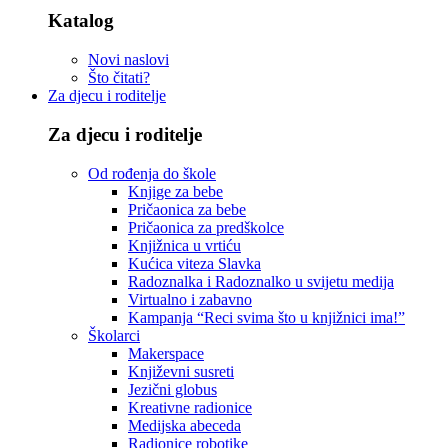
Katalog
Novi naslovi
Što čitati?
Za djecu i roditelje
Za djecu i roditelje
Od rođenja do škole
Knjige za bebe
Pričaonica za bebe
Pričaonica za predškolce
Knjižnica u vrtiću
Kućica viteza Slavka
Radoznalka i Radoznalko u svijetu medija
Virtualno i zabavno
Kampanja “Reci svima što u knjižnici ima!”
Školarci
Makerspace
Književni susreti
Jezični globus
Kreativne radionice
Medijska abeceda
Radionice robotike