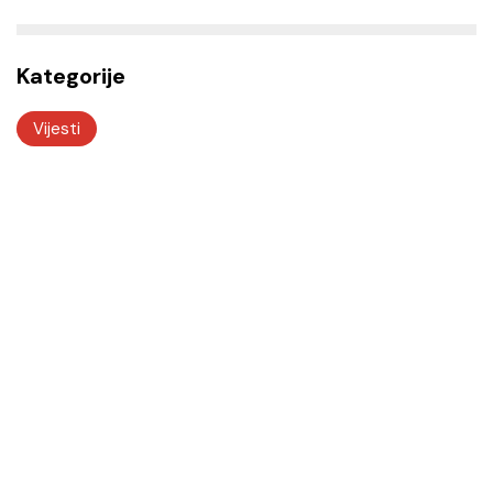
Kategorije
Vijesti
Odjeli i službe
Tu smo za vas! Kvalitetnim i odgovornim radom
želimo vam biti na usluzi.