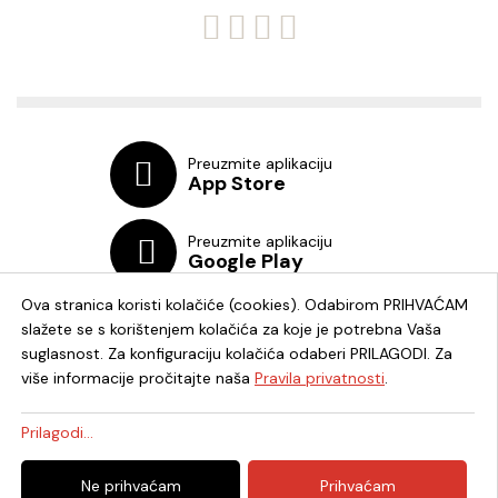
Preuzmite aplikaciju
App Store
Preuzmite aplikaciju
Google Play
Ova stranica koristi kolačiće (cookies). Odabirom PRIHVAĆAM
slažete se s korištenjem kolačića za koje je potrebna Vaša
suglasnost. Za konfiguraciju kolačića odaberi PRILAGODI. Za
više informacije pročitajte naša
Pravila privatnosti
.
Chat knjižnica
Prilagodi...
© 2026. - Knjižnica i čitaonica Fran Galović Koprivnica - OIB:
Ne prihvaćam
Prihvaćam
82278819336 -
Uredništvo
|
Pravila privatnosti