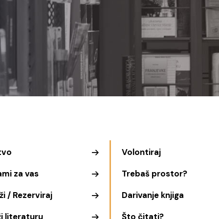
tvo
Volontiraj
ami za vas
Trebaš prostor?
i / Rezerviraj
Darivanje knjiga
i literaturu
Što čitati?