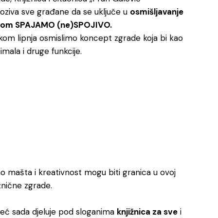
oziva sve građane da se uključe u
osmišljavanje
ganom SPAJAMO (ne)SPOJIVO.
kom lipnja osmislimo koncept zgrade koja bi kao
mala i druge funkcije.
 mašta i kreativnost mogu biti granica u ovoj
žnične zgrade.
 već sada djeluje pod sloganima
knjižnica za sve
i