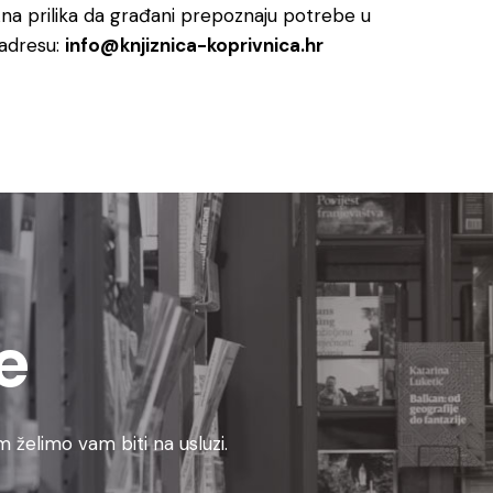
žna prilika da građani prepoznaju potrebe u
e-adresu:
info@knjiznica-koprivnica.hr
e
 želimo vam biti na usluzi.