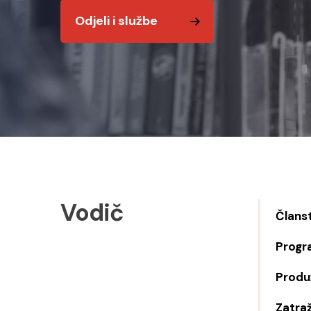
Odjeli i službe
Vodič
Člans
Progr
Produž
Zatraž