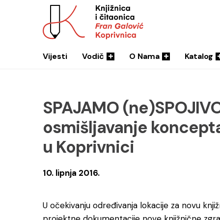
Vijesti
Vodič
O Nama
Katalog
SPAJAMO (ne)SPOJIVO 
osmišljavanje koncepta
u Koprivnici
10. lipnja 2016.
U očekivanju određivanja lokacije za novu knjiž
projektne dokumentacije nove knjižnične zgrade