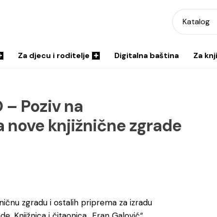
Katalog
Za djecu i roditelje
Digitalna baština
Za knj
– Poziv na
 nove knjižnične zgrade
ničnu zgradu i ostalih priprema za izradu
, Knjižnica i čitaonica „Fran Galović“