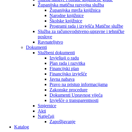
Županijska matična razvojna služba
Županijska mreža knjižnica
Narodne knjižnice
Školske knjižnice
Programi rada i izvješća Matične službe
Služba za računovodstveno-upravne i tehničke
poslove
Ravnateljstvo
Dokumenti
Službeni dokumenti
Izvještaji o radu
Plan rada i razvitka
Financijski plan
Financijsko izvješće
Javna nabava
Pravo na pristup informacijama
Zakonske procedure
Dokumenti Upravnog vijeća
Izvješće o transparentnosti
Smjernice
Akti
Natječaji
Zapošljavanje
Katalog