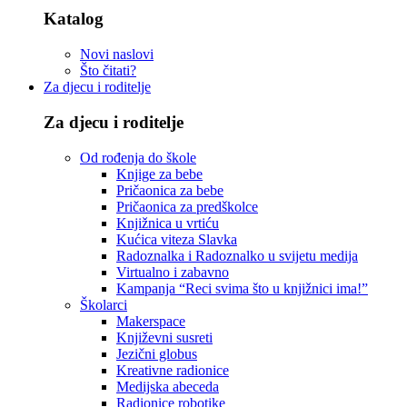
Katalog
Novi naslovi
Što čitati?
Za djecu i roditelje
Za djecu i roditelje
Od rođenja do škole
Knjige za bebe
Pričaonica za bebe
Pričaonica za predškolce
Knjižnica u vrtiću
Kućica viteza Slavka
Radoznalka i Radoznalko u svijetu medija
Virtualno i zabavno
Kampanja “Reci svima što u knjižnici ima!”
Školarci
Makerspace
Književni susreti
Jezični globus
Kreativne radionice
Medijska abeceda
Radionice robotike