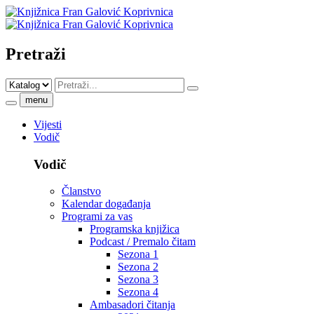
Pretraži
menu
Vijesti
Vodič
Vodič
Članstvo
Kalendar događanja
Programi za vas
Programska knjižica
Podcast / Premalo čitam
Sezona 1
Sezona 2
Sezona 3
Sezona 4
Ambasadori čitanja