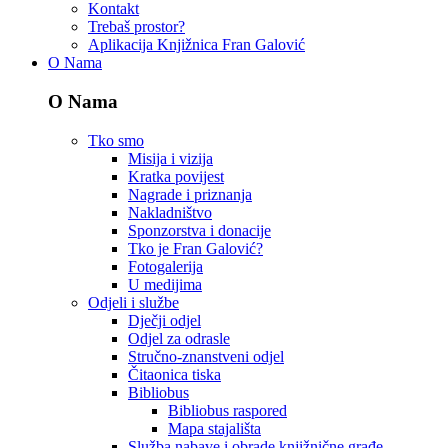
Kontakt
Trebaš prostor?
Aplikacija Knjižnica Fran Galović
O Nama
O Nama
Tko smo
Misija i vizija
Kratka povijest
Nagrade i priznanja
Nakladništvo
Sponzorstva i donacije
Tko je Fran Galović?
Fotogalerija
U medijima
Odjeli i službe
Dječji odjel
Odjel za odrasle
Stručno-znanstveni odjel
Čitaonica tiska
Bibliobus
Bibliobus raspored
Mapa stajališta
Služba nabave i obrade knjižnične građe