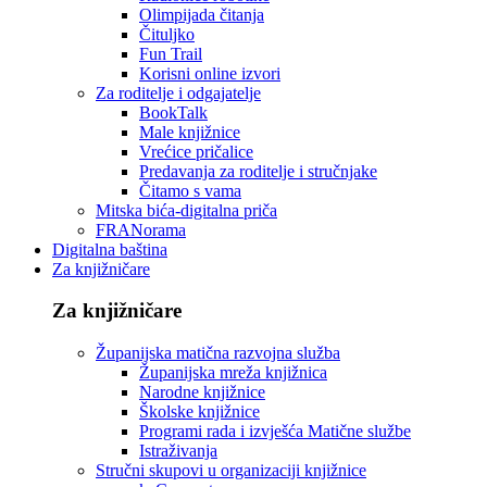
Olimpijada čitanja
Čituljko
Fun Trail
Korisni online izvori
Za roditelje i odgajatelje
BookTalk
Male knjižnice
Vrećice pričalice
Predavanja za roditelje i stručnjake
Čitamo s vama
Mitska bića-digitalna priča
FRANorama
Digitalna baština
Za knjižničare
Za knjižničare
Županijska matična razvojna služba
Županijska mreža knjižnica
Narodne knjižnice
Školske knjižnice
Programi rada i izvješća Matične službe
Istraživanja
Stručni skupovi u organizaciji knjižnice