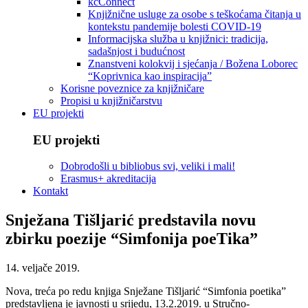
kcConnect
Knjižnične usluge za osobe s teškoćama čitanja u
kontekstu pandemije bolesti COVID-19
Informacijska služba u knjižnici: tradicija,
sadašnjost i budućnost
Znanstveni kolokvij i sjećanja / Božena Loborec
“Koprivnica kao inspiracija”
Korisne poveznice za knjižničare
Propisi u knjižničarstvu
EU projekti
EU projekti
Dobrodošli u bibliobus svi, veliki i mali!
Erasmus+ akreditacija
Kontakt
Snježana Tišljarić predstavila novu
zbirku poezije “Simfonija poeTika”
14. veljače 2019.
Nova, treća po redu knjiga Snježane Tišljarić “Simfonia poetika”
predstavljena je javnosti u srijedu, 13.2.2019. u Stručno-