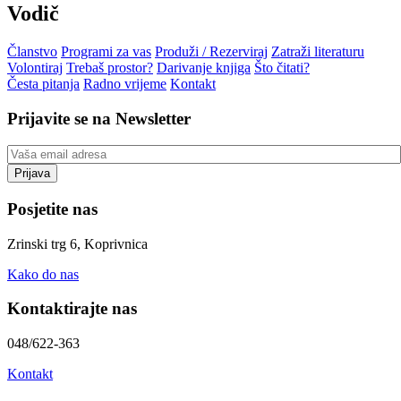
Vodič
Članstvo
Programi za vas
Produži / Rezerviraj
Zatraži literaturu
Volontiraj
Trebaš prostor?
Darivanje knjiga
Što čitati?
Česta pitanja
Radno vrijeme
Kontakt
Prijavite se na Newsletter
Posjetite nas
Zrinski trg 6, Koprivnica
Kako do nas
Kontaktirajte nas
048/622-363
Kontakt