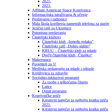
2021.
2023.
Affiliate American Space Koprivnica
Informacijska istraživanja & učenje
Predavanja i radionice
Mala škola korištenja pametnih telefona za starije
Jezični café za Ukrajince
Putopisna predavanja
Čitateljski klubovi
Čitateljski klub „Između redaka”
Čitateljski café „Dobro stablo”
KRUG – Čitateljski klub za mlade
Dječji čitateljski klub „Čituljko“
Makerspace
Posjetitelj za 5!
Medijska pedagogija za mlade i odrasle
Knjiž(n)ica za zdravlje
Socijalno-inkluzivni programi
Za osobe s teškoćama čitanja
Latice
Ostali programi
Koprivničke priče
Kreativni natječaj za najbolju kratku priču
2021.
Kreativni natječaj za najbolju kratku priču