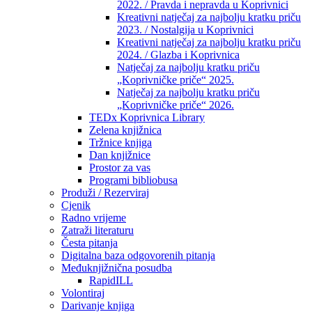
2022. / Pravda i nepravda u Koprivnici
Kreativni natječaj za najbolju kratku priču
2023. / Nostalgija u Koprivnici
Kreativni natječaj za najbolju kratku priču
2024. / Glazba i Koprivnica
Natječaj za najbolju kratku priču
„Koprivničke priče“ 2025.
Natječaj za najbolju kratku priču
„Koprivničke priče“ 2026.
TEDx Koprivnica Library
Zelena knjižnica
Tržnice knjiga
Dan knjižnice
Prostor za vas
Programi bibliobusa
Produži / Rezerviraj
Cjenik
Radno vrijeme
Zatraži literaturu
Česta pitanja
Digitalna baza odgovorenih pitanja
Međuknjižnična posudba
RapidILL
Volontiraj
Darivanje knjiga