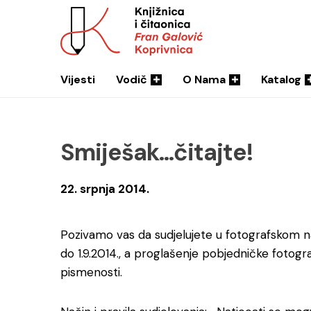
Vijesti
Vodič
O Nama
Katalog
Smiješak…čitajte!
22. srpnja 2014.
Pozivamo vas da sudjelujete u fotografskom nat
do 1.9.2014., a proglašenje pobjedničke fotogr
pismenosti.