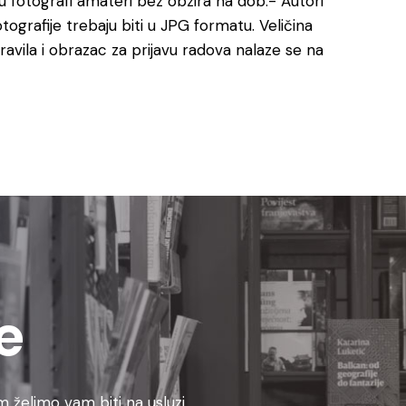
gu fotografi amateri bez obzira na dob.- Autori
otografije trebaju biti u JPG formatu. Veličina
ravila i obrazac za prijavu radova nalaze se na
e
 želimo vam biti na usluzi.