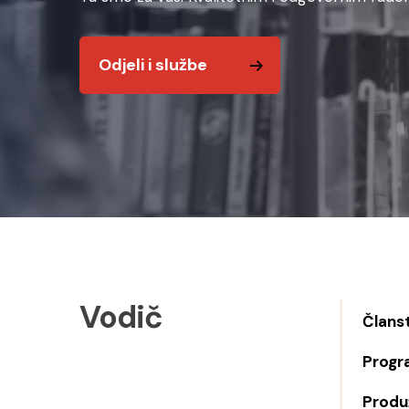
Odjeli i službe
Vodič
Člans
Progr
Produž