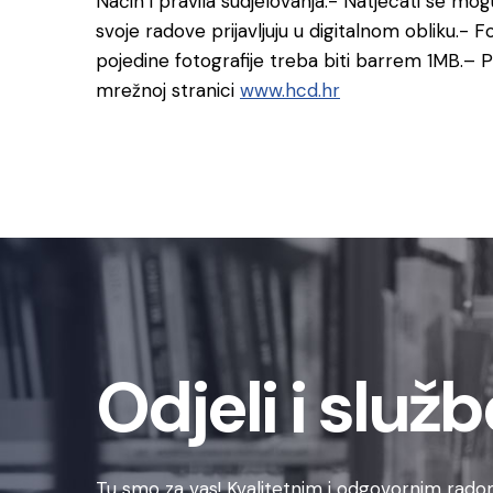
Način i pravila sudjelovanja:- Natjecati se mo
svoje radove prijavljuju u digitalnom obliku.- F
pojedine fotografije treba biti barrem 1MB.
– P
mrežnoj stranici
www.hcd.hr
Odjeli i služb
Tu smo za vas! Kvalitetnim i odgovornim radom