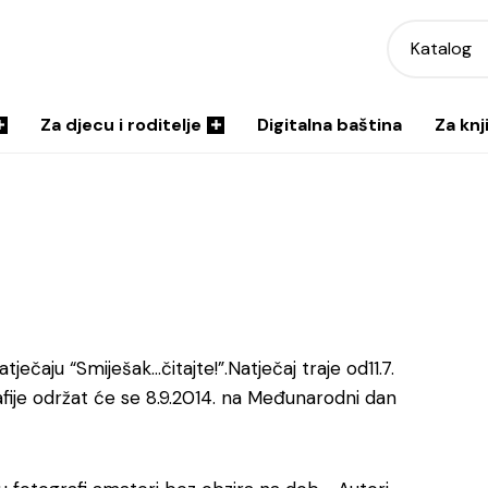
Katalog
Za djecu i roditelje
Digitalna baština
Za knj
ječaju “Smiješak…čitajte!”.
Natječaj traje od11.7.
afije održat će se 8.9.2014. na Međunarodni dan