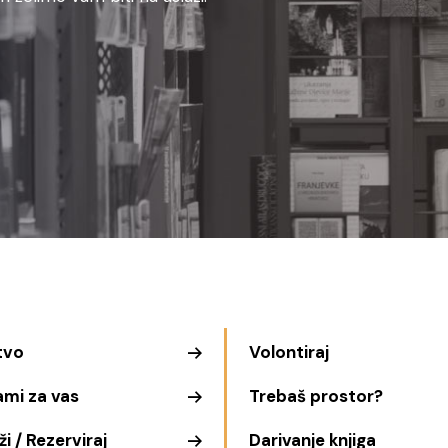
tvo
Volontiraj
ami za vas
Trebaš prostor?
i / Rezerviraj
Darivanje knjiga