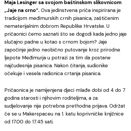
Maja Lesinger sa svojom baštinskom slikovnicom
„Jaje na crno“.
Ova jedinstvena priča inspirirana je
tradicijom međimurskih crnih pisanica, zaštićenim
nematerijalnim dobrom Republike Hrvatske. U
pričaonici ćemo saznati što se dogodi kada jedno jaje
slučajno padne u kotao s crnom bojom? Jaje
započinje jedno neobično putovanje kroz prirodne
ljepote Međimurja u potrazi za tim da postane
najčudesnija pisanica. Nakon čitanja, sudionike
očekuje i vesela radionica crtanja pisanica.
Pričaonica je namijenjena djeci mlađe dobi od 4 do 7
godina starosti i njihovim roditeljima, a za
sudjelovanje nije potrebna prethodna prijava. Održat
će se u Makerspaceu na 1. katu koprivničke knjižnice
od 17.00 do 17.45 sati.