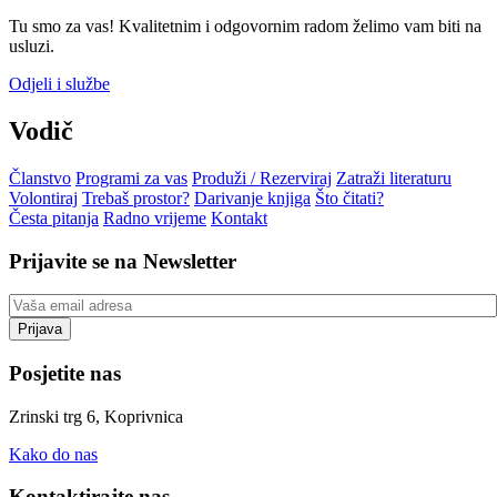
Tu smo za vas! Kvalitetnim i odgovornim radom želimo vam biti na
usluzi.
Odjeli i službe
Vodič
Članstvo
Programi za vas
Produži / Rezerviraj
Zatraži literaturu
Volontiraj
Trebaš prostor?
Darivanje knjiga
Što čitati?
Česta pitanja
Radno vrijeme
Kontakt
Prijavite se na Newsletter
Posjetite nas
Zrinski trg 6, Koprivnica
Kako do nas
Kontaktirajte nas