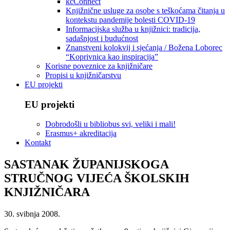
kcConnect
Knjižnične usluge za osobe s teškoćama čitanja u
kontekstu pandemije bolesti COVID-19
Informacijska služba u knjižnici: tradicija,
sadašnjost i budućnost
Znanstveni kolokvij i sjećanja / Božena Loborec
“Koprivnica kao inspiracija”
Korisne poveznice za knjižničare
Propisi u knjižničarstvu
EU projekti
EU projekti
Dobrodošli u bibliobus svi, veliki i mali!
Erasmus+ akreditacija
Kontakt
SASTANAK ŽUPANIJSKOGA
STRUČNOG VIJEĆA ŠKOLSKIH
KNJIŽNIČARA
30. svibnja 2008.