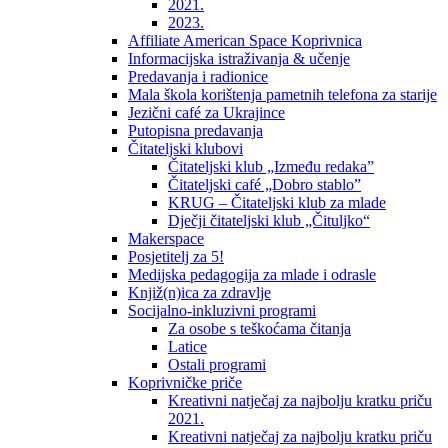
2021.
2023.
Affiliate American Space Koprivnica
Informacijska istraživanja & učenje
Predavanja i radionice
Mala škola korištenja pametnih telefona za starije
Jezični café za Ukrajince
Putopisna predavanja
Čitateljski klubovi
Čitateljski klub „Između redaka”
Čitateljski café „Dobro stablo”
KRUG – Čitateljski klub za mlade
Dječji čitateljski klub „Čituljko“
Makerspace
Posjetitelj za 5!
Medijska pedagogija za mlade i odrasle
Knjiž(n)ica za zdravlje
Socijalno-inkluzivni programi
Za osobe s teškoćama čitanja
Latice
Ostali programi
Koprivničke priče
Kreativni natječaj za najbolju kratku priču
2021.
Kreativni natječaj za najbolju kratku priču