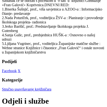
Sastanak će se održati s početkom u 9 sati u knjižnici Gimnazije
«Fran Galović» Koprivnica.
DNEVNI RED:
1.Biserka Šušnjić, prof., viša savjetnica u AZOO-u : Informacijsko
čitanje- predavanje
2.Nada Poturiček, prof., voditeljica ŽSV-a : Planiranje i provođenje
školskoga projekta- radionica
3.Jerko Barišić, prof.: Predstavljanje školskoga projekta J.
Gutenberg
4.Sanja Galic, prof., predsjednica HUŠK-a : Osnovno o našoj
udruzi
5.Ljiljana Vugrinec, prof., voditeljica Županijske matične službe :
Webne stranice Knjižnice i čitaonice „Fran Galović“ i ostale novosti
u županijskom knjižničarstvu
Podijeli
Facebook
X
Kategorije
Stručno usavršavanje knjižničara
Odjeli i službe