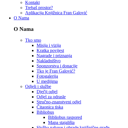
Kontakt
Trebaš prostor?
Aplikacija Knjižnica Fran Galović
O Nama
O Nama
Tko smo
Misija i vizija
Kratka povijest
Nagrade i priznanja
Nakladništvo
Sponzorstva i donacije
Tko je Fran Galović?
Fotogalerija
U medijima
Odjeli i službe
Dječji odjel
Odjel za odrasle
Stručno-znanstveni odjel
Čitaonica tiska
Bibliobus
Bibliobus raspored
Mapa stajališta
Služba nabave i obrade knjižnične građe