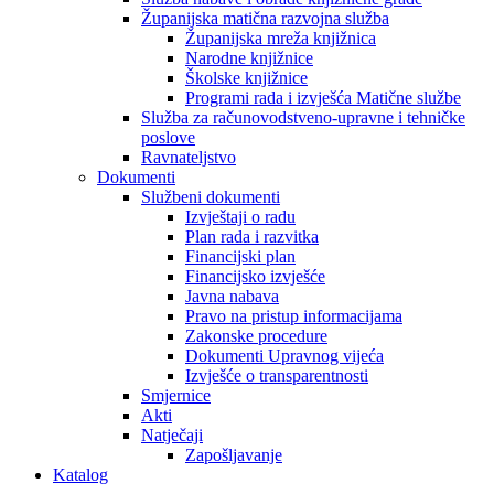
Županijska matična razvojna služba
Županijska mreža knjižnica
Narodne knjižnice
Školske knjižnice
Programi rada i izvješća Matične službe
Služba za računovodstveno-upravne i tehničke
poslove
Ravnateljstvo
Dokumenti
Službeni dokumenti
Izvještaji o radu
Plan rada i razvitka
Financijski plan
Financijsko izvješće
Javna nabava
Pravo na pristup informacijama
Zakonske procedure
Dokumenti Upravnog vijeća
Izvješće o transparentnosti
Smjernice
Akti
Natječaji
Zapošljavanje
Katalog