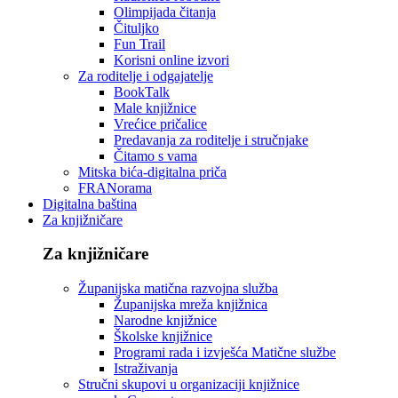
Olimpijada čitanja
Čituljko
Fun Trail
Korisni online izvori
Za roditelje i odgajatelje
BookTalk
Male knjižnice
Vrećice pričalice
Predavanja za roditelje i stručnjake
Čitamo s vama
Mitska bića-digitalna priča
FRANorama
Digitalna baština
Za knjižničare
Za knjižničare
Županijska matična razvojna služba
Županijska mreža knjižnica
Narodne knjižnice
Školske knjižnice
Programi rada i izvješća Matične službe
Istraživanja
Stručni skupovi u organizaciji knjižnice