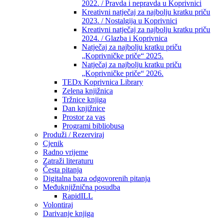
2022. / Pravda i nepravda u Koprivnici
Kreativni natječaj za najbolju kratku priču
2023. / Nostalgija u Koprivnici
Kreativni natječaj za najbolju kratku priču
2024. / Glazba i Koprivnica
Natječaj za najbolju kratku priču
„Koprivničke priče“ 2025.
Natječaj za najbolju kratku priču
„Koprivničke priče“ 2026.
TEDx Koprivnica Library
Zelena knjižnica
Tržnice knjiga
Dan knjižnice
Prostor za vas
Programi bibliobusa
Produži / Rezerviraj
Cjenik
Radno vrijeme
Zatraži literaturu
Česta pitanja
Digitalna baza odgovorenih pitanja
Međuknjižnična posudba
RapidILL
Volontiraj
Darivanje knjiga