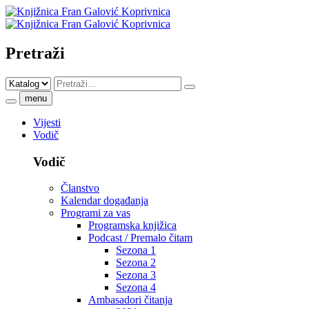
Pretraži
menu
Vijesti
Vodič
Vodič
Članstvo
Kalendar događanja
Programi za vas
Programska knjižica
Podcast / Premalo čitam
Sezona 1
Sezona 2
Sezona 3
Sezona 4
Ambasadori čitanja