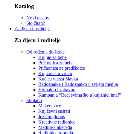
Katalog
Novi naslovi
Što čitati?
Za djecu i roditelje
Za djecu i roditelje
Od rođenja do škole
Knjige za bebe
Pričaonica za bebe
Pričaonica za predškolce
Knjižnica u vrtiću
Kućica viteza Slavka
Radoznalka i Radoznalko u svijetu medija
Virtualno i zabavno
Kampanja “Reci svima što u knjižnici ima!”
Školarci
Makerspace
Književni susreti
Jezični globus
Kreativne radionice
Medijska abeceda
Radionice robotike