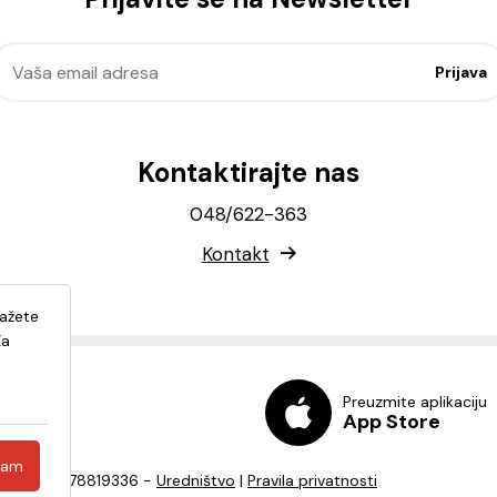
Kontaktirajte nas
048/622-363
Kontakt
lažete
Za
Preuzmite aplikaciju
App Store
ćam
a - OIB: 82278819336 -
Uredništvo
|
Pravila privatnosti