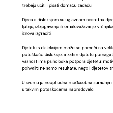
trebaju učiti i pisati domaću zadaću.
Djeca s disleksijom su uglavnom nesretna djeca.
ljutnju, izbjegavanje ili omalovažavanje vršnj
iznova izgraditi.
Djetetu s disleksijom može se pomoći na velik
poteškoće disleksije, a zatim djetetu pomagati 
važnost ima psihološka potpora djetetu; motivirati
pohvaliti ne samo rezultate, nego i djetetov tr
U svemu je neophodna međusobna suradnja rodit
s takvim poteškoćama napredovalo.