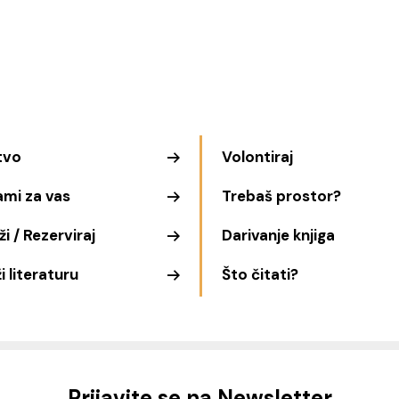
tvo
Volontiraj
ami za vas
Trebaš prostor?
i / Rezerviraj
Darivanje knjiga
i literaturu
Što čitati?
Prijavite se na Newsletter