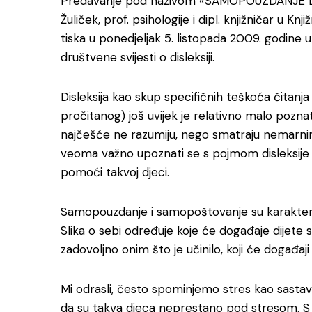
Predavanje pod nazivom «SAMOPOUZDANJE D
Žuliček, prof. psihologije i dipl. knjižničar u Knj
tiska u ponedjeljak 5. listopada 2009. godine u
društvene svijesti o disleksiji.
Disleksija kao skup specifičnih teškoća čitanja
pročitanog) još uvijek je relativno malo pozn
najčešće ne razumiju, nego smatraju nemarnima
veoma važno upoznati se s pojmom disleksije i
pomoći takvoj djeci.
Samopouzdanje i samopoštovanje su karakterist
Slika o sebi određuje koje će događaje dijete s
zadovoljno onim što je učinilo, koji će događaji z
Mi odrasli, često spominjemo stres kao sastav
da su takva djeca neprestano pod stresom. S j