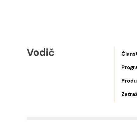
Vodič
Člans
Progr
Produž
Zatraž