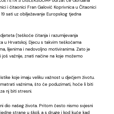
JETETA S DISLEKSIJOM» održat će Gordana
ižnici i čitaonici Fran Galović Koprivnica u Čitaonici
 19 sati uz obilježavanje Europskog tjedna
 djeteta (teškoće čitanja i razumijevanja
ata u Hrvatskoj. Djecu s takvim teškoćama
, lijenima i nedovoljno motiviranima. Zato je
 još važnije, znati načine na koje možemo
ike koje imaju veliku važnost u dječjem životu.
matrati važnima, što će poduzimati, hoće li biti
a nj biti stresni.
ni dio našeg života. Pritom često nismo svjesni
edne strane u školi, a s druge i kod kuće kad