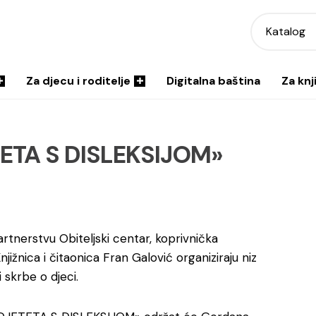
Katalog
Za djecu i roditelje
Digitalna baština
Za knj
TA S DISLEKSIJOM»
tnerstvu Obiteljski centar, koprivnička
jižnica i čitaonica Fran Galović organiziraju niz
 skrbe o djeci.