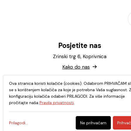
Posjetite nas
Zrinski trg 6, Koprivnica
Kako do nas
Ova stranica koristi kolačiće (cookies). Odabirom PRIHVAĆAM s
se s korištenjem kolačića za koje je potrebna Vaša suglasnost. 
konfiguraciju kolačića odaberi PRILAGODI. Za više informacije
pročitajte naša
Pravila privatnosti
.
Prilagodi...
Ne prihvaćam
Prihva
© 2026. - Knjižnica i čitaonica Fran Galović Koprivnic