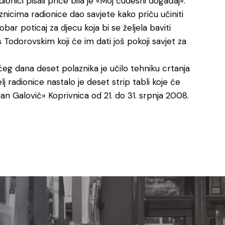
onici pisali priče bila je «Moj čudesni događaj».
nicima radionice dao savjete kako priču učiniti
obar poticaj za djecu koja bi se željela baviti
 s Todorovskim koji će im dati još pokoji savjet za
ućeg dana deset polaznika je učilo tehniku crtanja
lj radionice nastalo je deset strip tabli koje će
Fran Galović» Koprivnica od 21. do 31. srpnja 2008.