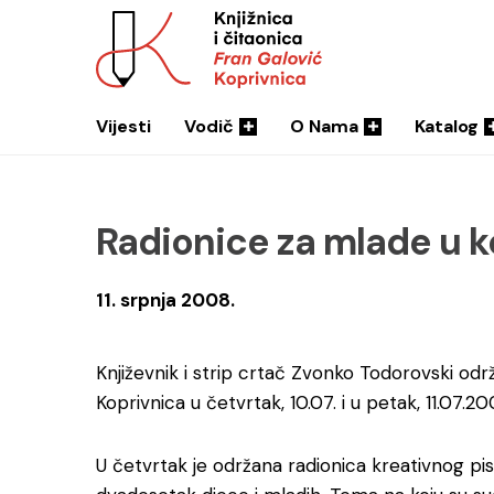
Vijesti
Vodič
O Nama
Katalog
Radionice za mlade u ko
11. srpnja 2008.
Književnik i strip crtač Zvonko Todorovski održa
Koprivnica u četvrtak, 10.07. i u petak, 11.07.2
U četvrtak je održana radionica kreativnog pisa