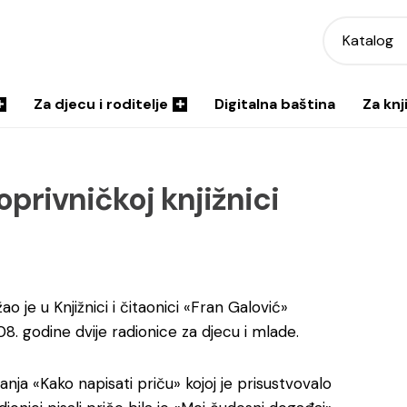
Katalog
Za djecu i roditelje
Digitalna baština
Za knj
privničkoj knjižnici
o je u Knjižnici i čitaonici «Fran Galović»
008. godine dvije radionice za djecu i mlade.
nja «Kako napisati priču» kojoj je prisustvovalo