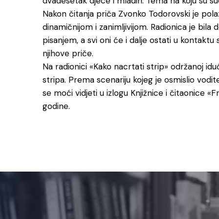
dvadesetak djece i mladih. Tema na koju su sudi
Nakon čitanja priča Zvonko Todorovski je polaz
dinamičnijom i zanimljivijom. Radionica je bila d
pisanjem, a svi oni će i dalje ostati u kontaktu
njihove priče.
Na radionici «Kako nacrtati strip» održanoj id
stripa. Prema scenariju kojeg je osmislio vodite
se moći vidjeti u izlogu Knjižnice i čitaonice «
godine.