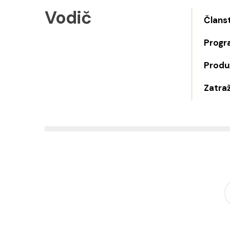
Vodič
Člans
Progr
Produž
Zatraž