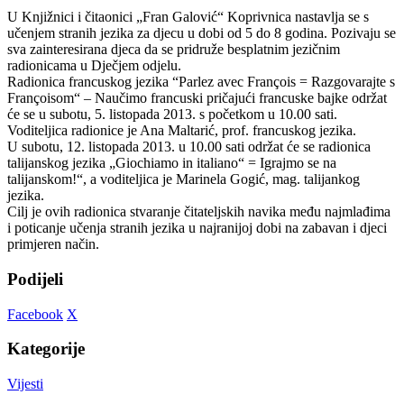
U Knjižnici i čitaonici „Fran Galović“ Koprivnica nastavlja se s
učenjem stranih jezika za djecu u dobi od 5 do 8 godina. Pozivaju se
sva zainteresirana djeca da se pridruže besplatnim jezičnim
radionicama u Dječjem odjelu.
Radionica francuskog jezika “Parlez avec François = Razgovarajte s
Françoisom“ – Naučimo francuski pričajući francuske bajke održat
će se u subotu, 5. listopada 2013. s početkom u 10.00 sati.
Voditeljica radionice je Ana Maltarić, prof. francuskog jezika.
U subotu, 12. listopada 2013. u 10.00 sati održat će se radionica
talijanskog jezika „Giochiamo in italiano“ = Igrajmo se na
talijanskom!“, a voditeljica je Marinela Gogić, mag. talijankog
jezika.
Cilj je ovih radionica stvaranje čitateljskih navika među najmlađima
i poticanje učenja stranih jezika u najranijoj dobi na zabavan i djeci
primjeren način.
Podijeli
Facebook
X
Kategorije
Vijesti