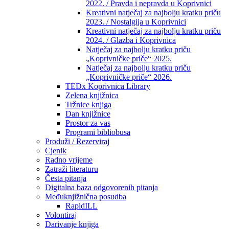
2022. / Pravda i nepravda u Koprivnici
Kreativni natječaj za najbolju kratku priču
2023. / Nostalgija u Koprivnici
Kreativni natječaj za najbolju kratku priču
2024. / Glazba i Koprivnica
Natječaj za najbolju kratku priču
„Koprivničke priče“ 2025.
Natječaj za najbolju kratku priču
„Koprivničke priče“ 2026.
TEDx Koprivnica Library
Zelena knjižnica
Tržnice knjiga
Dan knjižnice
Prostor za vas
Programi bibliobusa
Produži / Rezerviraj
Cjenik
Radno vrijeme
Zatraži literaturu
Česta pitanja
Digitalna baza odgovorenih pitanja
Međuknjižnična posudba
RapidILL
Volontiraj
Darivanje knjiga