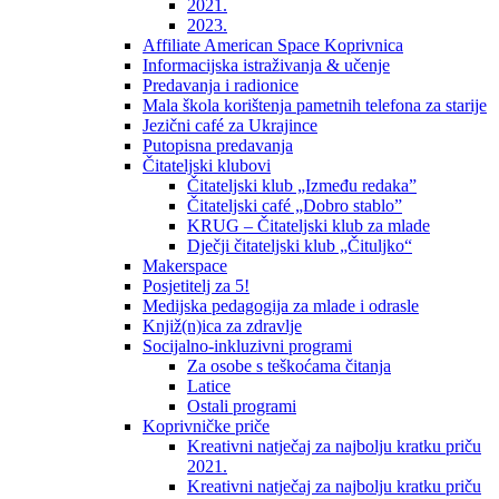
2021.
2023.
Affiliate American Space Koprivnica
Informacijska istraživanja & učenje
Predavanja i radionice
Mala škola korištenja pametnih telefona za starije
Jezični café za Ukrajince
Putopisna predavanja
Čitateljski klubovi
Čitateljski klub „Između redaka”
Čitateljski café „Dobro stablo”
KRUG – Čitateljski klub za mlade
Dječji čitateljski klub „Čituljko“
Makerspace
Posjetitelj za 5!
Medijska pedagogija za mlade i odrasle
Knjiž(n)ica za zdravlje
Socijalno-inkluzivni programi
Za osobe s teškoćama čitanja
Latice
Ostali programi
Koprivničke priče
Kreativni natječaj za najbolju kratku priču
2021.
Kreativni natječaj za najbolju kratku priču