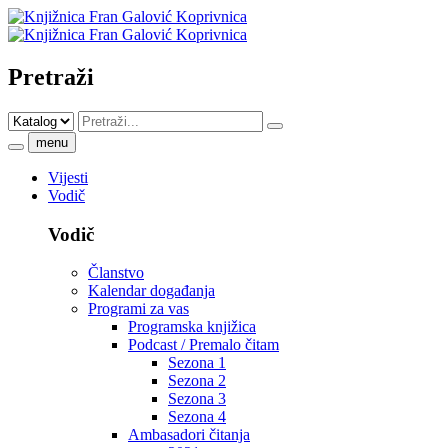
Pretraži
menu
Vijesti
Vodič
Vodič
Članstvo
Kalendar događanja
Programi za vas
Programska knjižica
Podcast / Premalo čitam
Sezona 1
Sezona 2
Sezona 3
Sezona 4
Ambasadori čitanja