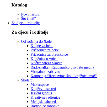
Katalog
Novi naslovi
Što čitati?
Za djecu i roditelje
Za djecu i roditelje
Od rođenja do škole
Knjige za bebe
Pričaonica za bebe
Pričaonica za predškolce
Knjižnica u vrtiću
Kućica viteza Slavka
Radoznalka i Radoznalko u svijetu medija
Virtualno i zabavno
Kampanja “Reci svima što u knjižnici ima!”
Školarci
Makerspace
Književni susreti
Jezični globus
Kreativne radionice
Medijska abeceda
Radionice robotike