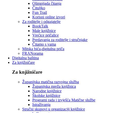
Olimpijada čitanja
Čituljko
Fun Trail
Korisni online izvori
Za roditelje i odgajatelje
BookTalk
Male knjižnice
Vrećice pričalice
Predavanja za roditelje i stručnjake
Čitamo s vama
Mitska bića-digitalna priča
FRANorama
Digitalna baština
Za knjižničare
Za knjižničare
Županijska matična razvojna služba
Županijska mreža knjižnica
Narodne knjižnice
Školske knjižnice
Programi rada i izvješća Matične službe
Istraživanja
Stručni skupovi u organizaciji knjižnice