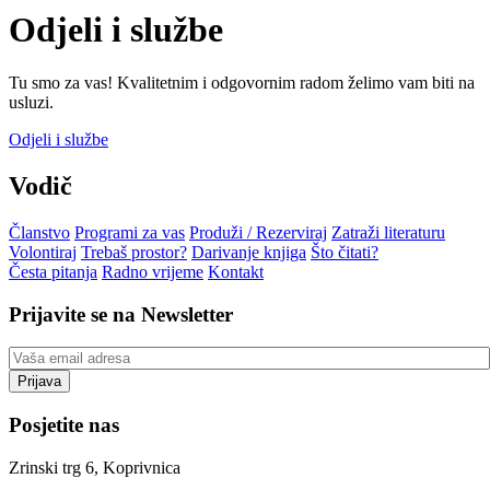
Odjeli i službe
Tu smo za vas! Kvalitetnim i odgovornim radom želimo vam biti na
usluzi.
Odjeli i službe
Vodič
Članstvo
Programi za vas
Produži / Rezerviraj
Zatraži literaturu
Volontiraj
Trebaš prostor?
Darivanje knjiga
Što čitati?
Česta pitanja
Radno vrijeme
Kontakt
Prijavite se na Newsletter
Posjetite nas
Zrinski trg 6, Koprivnica