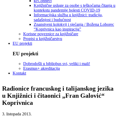
kcConnect
Knjižnične usluge za osobe s teškoćama čitanja u
kontekstu pandemije bolesti COVID-19
Informacijska služba u knjižnici: tradicija,
sadašnjost i budućnost
Znanstveni kolokvij i sjećanja / Božena Loborec
“Koprivnica kao inspiracija”
Korisne poveznice za knjižničare
Propisi u knjižničarstvu
EU projekti
EU projekti
Dobrodošli u bibliobus svi, veliki i mali!
Erasmus+ akreditacija
Kontakt
Radionice francuskog i talijanskog jezika
u Knjižnici i čitaonici „Fran Galović“
Koprivnica
3. listopada 2013.