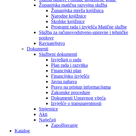
Županijska matična razvojna služba
Županijska mreža knjižnica
Narodne knjižnice
Školske knjižnice
Programi rada i izvješća Matične službe
Služba za računovodstveno-upravne i tehničke
poslove
Ravnateljstvo
Dokumenti
Službeni dokumenti
Izvještaji o radu
Plan rada i razvitka
Financijski plan
Financijsko izvješće
Javna nabava
Pravo na pristup informacijama
Zakonske procedure
Dokumenti Upravnog vijeća
Izvješće o transparentnosti
Smjernice
Akti
Natječaji
Zapošljavanje
Katalog