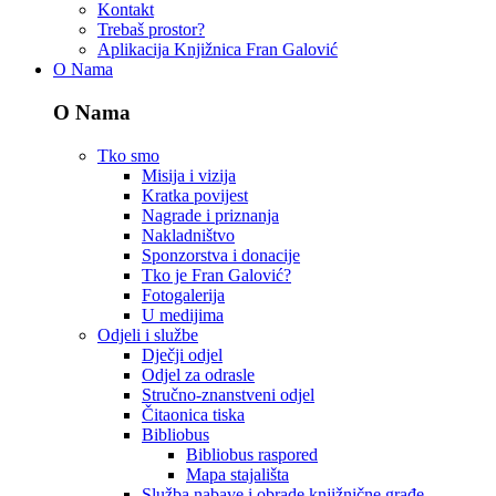
Kontakt
Trebaš prostor?
Aplikacija Knjižnica Fran Galović
O Nama
O Nama
Tko smo
Misija i vizija
Kratka povijest
Nagrade i priznanja
Nakladništvo
Sponzorstva i donacije
Tko je Fran Galović?
Fotogalerija
U medijima
Odjeli i službe
Dječji odjel
Odjel za odrasle
Stručno-znanstveni odjel
Čitaonica tiska
Bibliobus
Bibliobus raspored
Mapa stajališta
Služba nabave i obrade knjižnične građe