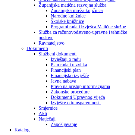
Županijska matična razvojna služba
Županijska mreža knjižnica
Narodne knjižnice
Školske knjižnice
Programi rada i izvješća Matične službe
Služba za računovodstveno-upravne i tehničke
poslove
Ravnateljstvo
Dokumenti
Službeni dokumenti
Izvještaji o radu
Plan rada i razvitka
Financijski plan
Financijsko izvješće
Javna nabava
Pravo na pristup informacijama
Zakonske procedure
Dokumenti Upravnog vijeća
Izvješće o transparentnosti
Smjernice
Akti
Natječaji
Zapošljavanje
Katalog