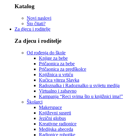
Katalog
Novi naslovi
Što čitati?
Za djecu i roditelje
Za djecu i roditelje
Od rođenja do škole
Knjige za bebe
Pričaonica za bebe
Pričaonica za predškolce
Knjižnica u vrtiću
Kućica viteza Slavka
Radoznalka i Radoznalko u svijetu medija
Virtualno i zabavno
Kampanja “Reci svima što u knjižnici ima!”
Školarci
Makerspace
Književni susreti
Jezični globus
Kreativne radionice
Medijska abeceda
Radionice robotike