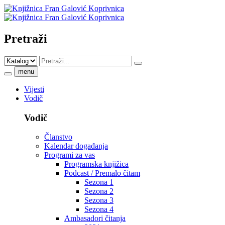
Pretraži
menu
Vijesti
Vodič
Vodič
Članstvo
Kalendar događanja
Programi za vas
Programska knjižica
Podcast / Premalo čitam
Sezona 1
Sezona 2
Sezona 3
Sezona 4
Ambasadori čitanja