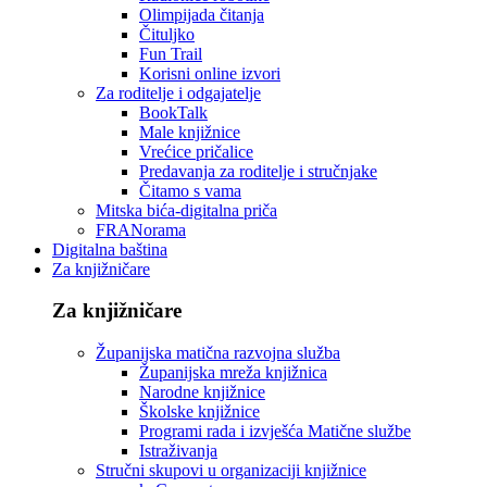
Olimpijada čitanja
Čituljko
Fun Trail
Korisni online izvori
Za roditelje i odgajatelje
BookTalk
Male knjižnice
Vrećice pričalice
Predavanja za roditelje i stručnjake
Čitamo s vama
Mitska bića-digitalna priča
FRANorama
Digitalna baština
Za knjižničare
Za knjižničare
Županijska matična razvojna služba
Županijska mreža knjižnica
Narodne knjižnice
Školske knjižnice
Programi rada i izvješća Matične službe
Istraživanja
Stručni skupovi u organizaciji knjižnice