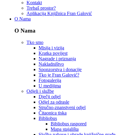
Kontakt
Trebaš prostor?
Aplikacija Knjižnica Fran Galović
O Nama
O Nama
Tko smo
Misija i vizija
Kratka povijest
Nagrade i priznanja
Nakladništvo
Sponzorstva i donacije
Tko je Fran Galović?
Fotogalerija
U medijima
Odjeli i službe
Dječji odjel
Odjel za odrasle
Stručno-znanstveni odjel
Čitaonica tiska
Bibliobus
Bibliobus raspored
Mapa stajališta
Služba nabave i obrade knjižnične građe