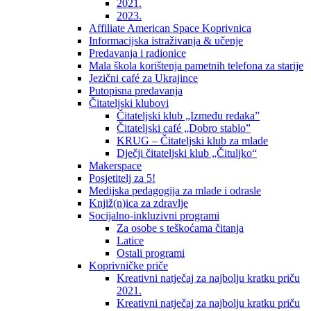
2021.
2023.
Affiliate American Space Koprivnica
Informacijska istraživanja & učenje
Predavanja i radionice
Mala škola korištenja pametnih telefona za starije
Jezični café za Ukrajince
Putopisna predavanja
Čitateljski klubovi
Čitateljski klub „Između redaka”
Čitateljski café „Dobro stablo”
KRUG – Čitateljski klub za mlade
Dječji čitateljski klub „Čituljko“
Makerspace
Posjetitelj za 5!
Medijska pedagogija za mlade i odrasle
Knjiž(n)ica za zdravlje
Socijalno-inkluzivni programi
Za osobe s teškoćama čitanja
Latice
Ostali programi
Koprivničke priče
Kreativni natječaj za najbolju kratku priču
2021.
Kreativni natječaj za najbolju kratku priču