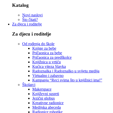
Katalog
Novi naslovi
Što čitati?
Za djecu i roditelje
Za djecu i roditelje
Od rođenja do škole
Knjige za bebe
Pričaonica za bebe
Pričaonica za predškolce
Knjižnica u vrtiću
Kućica viteza Slavka
Radoznalka i Radoznalko u svijetu medija
Virtualno i zabavno
Kampanja “Reci svima što u knjižnici ima!”
Školarci
Makerspace
Književni susreti
Jezični globus
Kreativne radionice
Medijska abeceda
Radionice robotike