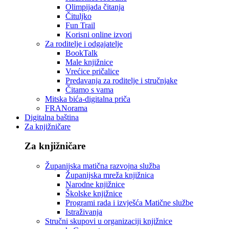
Olimpijada čitanja
Čituljko
Fun Trail
Korisni online izvori
Za roditelje i odgajatelje
BookTalk
Male knjižnice
Vrećice pričalice
Predavanja za roditelje i stručnjake
Čitamo s vama
Mitska bića-digitalna priča
FRANorama
Digitalna baština
Za knjižničare
Za knjižničare
Županijska matična razvojna služba
Županijska mreža knjižnica
Narodne knjižnice
Školske knjižnice
Programi rada i izvješća Matične službe
Istraživanja
Stručni skupovi u organizaciji knjižnice