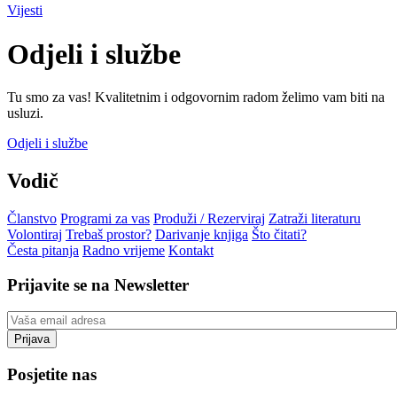
Vijesti
Odjeli i službe
Tu smo za vas! Kvalitetnim i odgovornim radom želimo vam biti na
usluzi.
Odjeli i službe
Vodič
Članstvo
Programi za vas
Produži / Rezerviraj
Zatraži literaturu
Volontiraj
Trebaš prostor?
Darivanje knjiga
Što čitati?
Česta pitanja
Radno vrijeme
Kontakt
Prijavite se na Newsletter
Posjetite nas