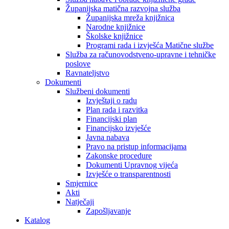
Županijska matična razvojna služba
Županijska mreža knjižnica
Narodne knjižnice
Školske knjižnice
Programi rada i izvješća Matične službe
Služba za računovodstveno-upravne i tehničke
poslove
Ravnateljstvo
Dokumenti
Službeni dokumenti
Izvještaji o radu
Plan rada i razvitka
Financijski plan
Financijsko izvješće
Javna nabava
Pravo na pristup informacijama
Zakonske procedure
Dokumenti Upravnog vijeća
Izvješće o transparentnosti
Smjernice
Akti
Natječaji
Zapošljavanje
Katalog