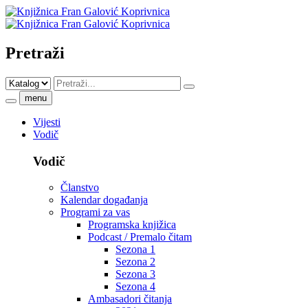
Pretraži
menu
Vijesti
Vodič
Vodič
Članstvo
Kalendar događanja
Programi za vas
Programska knjižica
Podcast / Premalo čitam
Sezona 1
Sezona 2
Sezona 3
Sezona 4
Ambasadori čitanja