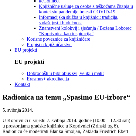
kcConnect
Knjižnične usluge za osobe s teškoćama čitanja u
kontekstu pandemije bolesti COVID-19
Informacijska služba u knjižnici: tradicija,
sadašnjost i budućnost
Znanstveni kolokvij i sjećanja / Božena Loborec
“Koprivnica kao inspiracija”
Korisne poveznice za knjižničare
Propisi u knjižničarstvu
EU projekti
EU projekti
Dobrodošli u bibliobus svi, veliki i mali!
Erasmus+ akreditacija
Kontakt
Radionica na temu „Spasimo EU-izbore“
5. svibnja 2014.
U Koprivnici u srijedu 7. svibnja 2014. godine (10.00 – 12.30 sati)
u prostorijama gradske knjižnice u Koprivnici (Zrinski trg 6).
Radionicu će moderirati Blanka Smoljan, Zaklada Friedrich Ebert