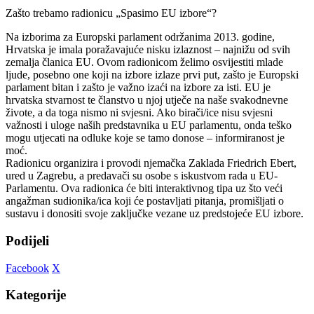
Zašto trebamo radionicu „Spasimo EU izbore“?
Na izborima za Europski parlament održanima 2013. godine,
Hrvatska je imala poražavajuće nisku izlaznost – najnižu od svih
zemalja članica EU. Ovom radionicom želimo osvijestiti mlade
ljude, posebno one koji na izbore izlaze prvi put, zašto je Europski
parlament bitan i zašto je važno izaći na izbore za isti. EU je
hrvatska stvarnost te članstvo u njoj utječe na naše svakodnevne
živote, a da toga nismo ni svjesni. Ako birači/ice nisu svjesni
važnosti i uloge naših predstavnika u EU parlamentu, onda teško
mogu utjecati na odluke koje se tamo donose – informiranost je
moć.
Radionicu organizira i provodi njemačka Zaklada Friedrich Ebert,
ured u Zagrebu, a predavači su osobe s iskustvom rada u EU-
Parlamentu. Ova radionica će biti interaktivnog tipa uz što veći
angažman sudionika/ica koji će postavljati pitanja, promišljati o
sustavu i donositi svoje zaključke vezane uz predstojeće EU izbore.
Podijeli
Facebook
X
Kategorije