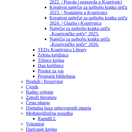
2022. / Pravda i nepravda u Koprivnici
Kreativni natječaj za najbolju kratku priču
2023. / Nostalgija u Koprivnici
Kreativni natječaj za najbolju kratku priču
2024. / Glazba i Koprivnica
Natječaj za najbolju kratku priču
„Koprivničke priče“ 2025.
Natječaj za najbolju kratku priču
„Koprivničke priče“ 2026.
TEDx Koprivnica Library
Zelena knjižnica
Tržnice knjiga
Dan knjižnice
Prostor za vas
Programi bibliobusa
Produži / Rezerviraj
Cjenik
Radno vrijeme
Zatraži literaturu
Česta pitanja
Digitalna baza odgovorenih pitanja
Međuknjižnična posudba
RapidILL
Volontiraj
Darivanje knjiga