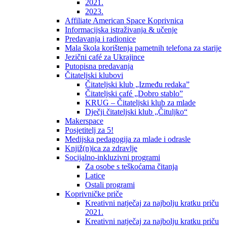
2021.
2023.
Affiliate American Space Koprivnica
Informacijska istraživanja & učenje
Predavanja i radionice
Mala škola korištenja pametnih telefona za starije
Jezični café za Ukrajince
Putopisna predavanja
Čitateljski klubovi
Čitateljski klub „Između redaka”
Čitateljski café „Dobro stablo”
KRUG – Čitateljski klub za mlade
Dječji čitateljski klub „Čituljko“
Makerspace
Posjetitelj za 5!
Medijska pedagogija za mlade i odrasle
Knjiž(n)ica za zdravlje
Socijalno-inkluzivni programi
Za osobe s teškoćama čitanja
Latice
Ostali programi
Koprivničke priče
Kreativni natječaj za najbolju kratku priču
2021.
Kreativni natječaj za najbolju kratku priču