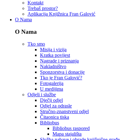
Kontakt
Trebaš prostor?
Aplikacija Knjižnica Fran Galović
O Nama
O Nama
Tko smo
Misija i vizija
Kratka povijest
Nagrade i priznanja
Nakladništvo
Sponzorstva i donacije
Tko je Fran Galović?
Fotogalerija
U medijima
Odjeli i službe
Dječji odjel
Odjel za odrasle
Stručno-znanstveni odjel
Čitaonica tiska
Bibliobus
Bibliobus raspored
Mapa stajališta
Služba nabave i obrade knjižnične građe