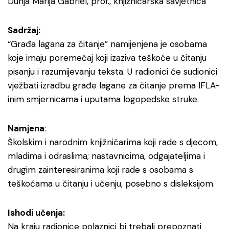
Dunja Marija Gabriel, prof., knjižničarska savjetnica
Sadržaj:
“Građa lagana za čitanje” namijenjena je osobama
koje imaju poremećaj koji izaziva teškoće u čitanju
pisanju i razumijevanju teksta. U radionici će sudionici
vježbati izradbu građe lagane za čitanje prema IFLA-
inim smjernicama i uputama logopedske struke.
Namjena
:
Školskim i narodnim knjižničarima koji rade s djecom,
mladima i odraslima; nastavnicima, odgajateljima i
drugim zainteresiranima koji rade s osobama s
teškoćama u čitanju i učenju, posebno s disleksijom.
Ishodi učenja:
Na kraju radionice polaznici bi trebali prepoznati