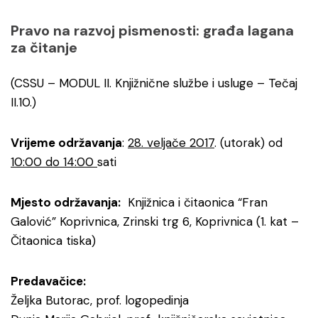
Pravo na razvoj pismenosti: građa lagana
za čitanje
(CSSU – MODUL II. Knjižnične službe i usluge – Tečaj
II.10.)
Vrijeme održavanja
:
28. veljače 2017
. (utorak) od
10:00 do 14:00
sati
Mjesto održavanja:
Knjižnica i čitaonica “Fran
Galović” Koprivnica, Zrinski trg 6, Koprivnica (1. kat –
Čitaonica tiska)
Predavačice:
Željka Butorac, prof. logopedinja