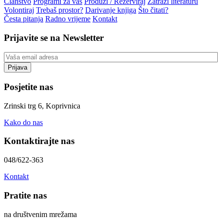
Članstvo
Programi za vas
Produži / Rezerviraj
Zatraži literaturu
Volontiraj
Trebaš prostor?
Darivanje knjiga
Što čitati?
Česta pitanja
Radno vrijeme
Kontakt
Prijavite se na Newsletter
Posjetite nas
Zrinski trg 6, Koprivnica
Kako do nas
Kontaktirajte nas
048/622-363
Kontakt
Pratite nas
na društvenim mrežama