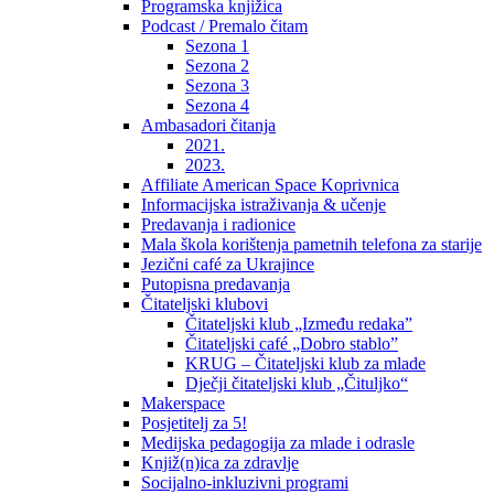
Programska knjižica
Podcast / Premalo čitam
Sezona 1
Sezona 2
Sezona 3
Sezona 4
Ambasadori čitanja
2021.
2023.
Affiliate American Space Koprivnica
Informacijska istraživanja & učenje
Predavanja i radionice
Mala škola korištenja pametnih telefona za starije
Jezični café za Ukrajince
Putopisna predavanja
Čitateljski klubovi
Čitateljski klub „Između redaka”
Čitateljski café „Dobro stablo”
KRUG – Čitateljski klub za mlade
Dječji čitateljski klub „Čituljko“
Makerspace
Posjetitelj za 5!
Medijska pedagogija za mlade i odrasle
Knjiž(n)ica za zdravlje
Socijalno-inkluzivni programi