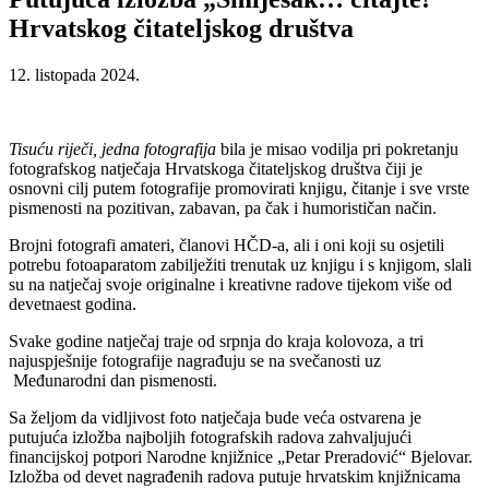
Hrvatskog čitateljskog društva
12. listopada 2024.
Tisuću riječi, jedna fotografija
bila je misao vodilja pri pokretanju
fotografskog natječaja Hrvatskoga čitateljskog društva čiji je
osnovni cilj putem fotografije promovirati knjigu, čitanje i sve vrste
pismenosti na pozitivan, zabavan, pa čak i humorističan način.
Brojni fotografi amateri, članovi HČD-a, ali i oni koji su osjetili
potrebu fotoaparatom zabilježiti trenutak uz knjigu i s knjigom, slali
su na natječaj svoje originalne i kreativne radove tijekom više od
devetnaest godina.
Svake godine natječaj traje od srpnja do kraja kolovoza, a tri
najuspješnije fotografije nagrađuju se na svečanosti uz
Međunarodni dan pismenosti.
Sa željom da vidljivost foto natječaja bude veća ostvarena je
putujuća izložba najboljih fotografskih radova zahvaljujući
financijskoj potpori Narodne knjižnice „Petar Preradović“ Bjelovar.
Izložba od devet nagrađenih radova putuje hrvatskim knjižnicama