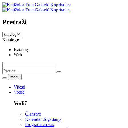
Pretraži
Katalog
▾
Katalog
Web
menu
Vijesti
Vodič
Vodič
Članstvo
Kalendar događanja
Programi za vas