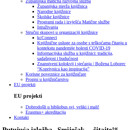
Županijska matična razvojna služba
Županijska mreža knjižnica
Narodne knjižnice
Školske knjižnice
Programi rada i izvješća Matične službe
Istraživanja
Stručni skupovi u organizaciji knjižnice
kcConnect
Knjižnične usluge za osobe s teškoćama čitanja u
kontekstu pandemije bolesti COVID-19
Informacijska služba u knjižnici: tradicija,
sadašnjost i budućnost
Znanstveni kolokvij i sjećanja / Božena Loborec
“Koprivnica kao inspiracija”
Korisne poveznice za knjižničare
Propisi u knjižničarstvu
EU projekti
EU projekti
Dobrodošli u bibliobus svi, veliki i mali!
Erasmus+ akreditacija
Kontakt
Putujuća izložba „Smiješak… čitajte!“