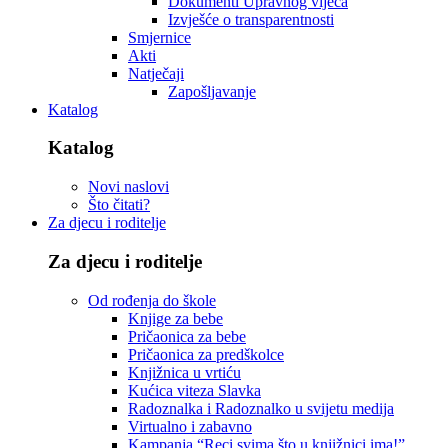
Dokumenti Upravnog vijeća
Izvješće o transparentnosti
Smjernice
Akti
Natječaji
Zapošljavanje
Katalog
Katalog
Novi naslovi
Što čitati?
Za djecu i roditelje
Za djecu i roditelje
Od rođenja do škole
Knjige za bebe
Pričaonica za bebe
Pričaonica za predškolce
Knjižnica u vrtiću
Kućica viteza Slavka
Radoznalka i Radoznalko u svijetu medija
Virtualno i zabavno
Kampanja “Reci svima što u knjižnici ima!”