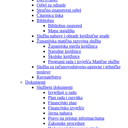
Odjel za odrasle
Stručno-znanstveni odjel
Čitaonica tiska
Bibliobus
Bibliobus raspored
Mapa stajališta
Služba nabave i obrade knjižnične građe
Županijska matična razvojna služba
Županijska mreža knjižnica
Narodne knjižnice
Školske knjižnice
Programi rada i izvješća Matične službe
Služba za računovodstveno-upravne i tehničke
poslove
Ravnateljstvo
Dokumenti
Službeni dokumenti
Izvještaji o radu
Plan rada i razvitka
Financijski plan
Financijsko izvješće
Javna nabava
Pravo na pristup informacijama
Zakonske procedure