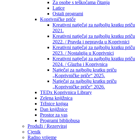
Za osobe s teškoćama čitanja
Latice
Ostali programi
Koprivničke priče
Kreativni natječaj za najbolju kratku priču
2021.
Kreativni natječaj za najbolju kratku priču
2022. / Pravda i nepravda u Koprivnici
Kreativni natječaj za najbolju kratku priču
2023. / Nostalgija u Koprivnici
Kreativni natječaj za najbolju kratku priču
2024. / Glazba i Koprivnica
Natječaj za najbolju kratku priču
„Koprivničke priče“ 2025.
Natječaj za najbolju kratku priču
„Koprivničke priče“ 2026.
TEDx Koprivnica Library
Zelena knjižnica
Tržnice knjiga
Dan knjižnice
Prostor za vas
Programi bibliobusa
Produži / Rezerviraj
Cjenik
Radno vrijeme