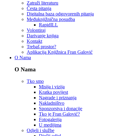
Zatraži literaturu
Česta pitanja
Digitalna baza odgovorenih pitanja
Međuknjižnična posudba
RapidILL
Volontiraj
Darivanje knjiga
Kontakt
Trebaš prostor?
Aplikacija Knjižnica Fran Galović
O Nama
O Nama
Tko smo
Misija i vizija
Kratka povijest
Nagrade i priznanja
Nakladništvo
Sponzorstva i donacije
Tko je Fran Galović?
Fotogalerija
U medijima
Odjeli i službe
Dječji odjel