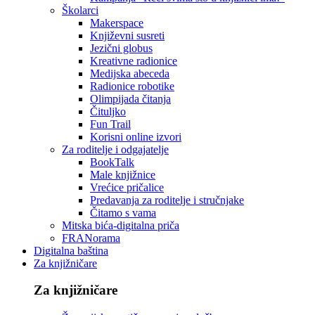
Školarci
Makerspace
Književni susreti
Jezični globus
Kreativne radionice
Medijska abeceda
Radionice robotike
Olimpijada čitanja
Čituljko
Fun Trail
Korisni online izvori
Za roditelje i odgajatelje
BookTalk
Male knjižnice
Vrećice pričalice
Predavanja za roditelje i stručnjake
Čitamo s vama
Mitska bića-digitalna priča
FRANorama
Digitalna baština
Za knjižničare
Za knjižničare