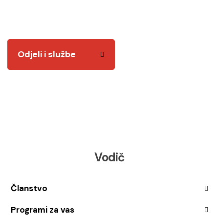
Tu smo za vas! Kvalitetnim i odgovornim radom
želimo vam biti na usluzi.
Odjeli i službe
Vodič
Članstvo
Programi za vas