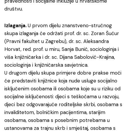
pravednosti i socijalne inkluzije u hrvatskome
društvu.
Izlaganja.
U prvom dijelu znanstveno-stručnog
skupa izlaganja će održati prof. dr. sc. Zoran Šućur
(Pravni fakultet u Zagrebu), dr. sc. Aleksandra
Horvat, red. prof. u miru, Sanja Bunić, sociologinja i
viša knjižničarka i dr. sc. Dijana Sabolović-Krajina,
sociologinja i knjižničarska savjetnica.
U drugom dijelu skupa primjere dobre prakse moći
će predstaviti knjižnice koja nude usluge socijalno
isključenim osobama ili osobama koje su u riziku od
socijalne isključenosti: djeci s teškoćama u razvoju,
djeci bez odgovarajuće roditeljske skrbi, osobama s
invaliditetom, bolničkim pacijentima, starijim
osobama, osobama s posebnim potrebama u
ustanovama za trajnu skrb i smještaj, osobama s