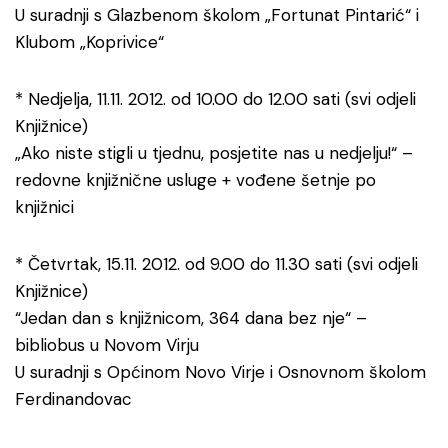
U suradnji s Glazbenom školom „Fortunat Pintarić“ i
Klubom „Koprivice“
* Nedjelja, 11.11. 2012. od 10.00 do 12.00 sati (svi odjeli
Knjižnice)
„Ako niste stigli u tjednu, posjetite nas u nedjelju!“ –
redovne knjižnične usluge + vođene šetnje po
knjižnici
* Četvrtak, 15.11. 2012. od 9.00 do 11.30 sati (svi odjeli
Knjižnice)
“Jedan dan s knjižnicom, 364 dana bez nje“ –
bibliobus u Novom Virju
U suradnji s Općinom Novo Virje i Osnovnom školom
Ferdinandovac