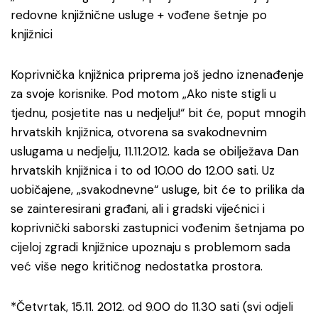
redovne knjižnične usluge + vođene šetnje po
knjižnici
Koprivnička knjižnica priprema još jedno iznenađenje
za svoje korisnike. Pod motom „Ako niste stigli u
tjednu, posjetite nas u nedjelju!“ bit će, poput mnogih
hrvatskih knjižnica, otvorena sa svakodnevnim
uslugama u nedjelju, 11.11.2012. kada se obilježava Dan
hrvatskih knjižnica i to od 10.00 do 12.00 sati. Uz
uobičajene, „svakodnevne“ usluge, bit će to prilika da
se zainteresirani građani, ali i gradski vijećnici i
koprivnički saborski zastupnici vođenim šetnjama po
cijeloj zgradi knjižnice upoznaju s problemom sada
već više nego kritičnog nedostatka prostora.
*Četvrtak, 15.11. 2012. od 9.00 do 11.30 sati (svi odjeli