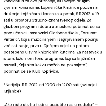
kandidaturi za ovo priznanje, ali i svojim drugim
vjernim korisnicima, koprivnička Knjižnica poziva na
druženje knjižničara i korisnika u petak, 9.11.2012. u 19
sati u prostoru Stručno-znanstvenog odjela. Za
glazbeni program i dobru atmosferu pobrinut će se
prvo učenici i nastavnici Glazbene škole „Fortunat
Pintarić“, koji s muziciranjem i zagrijavanjem počinju
već sat ranije, prvo u Dječjem odjelu, a potom
postepeno u svim knjižničnim kutcima. Za nastavak u
istom, ležernom tonu programa, koji su knjižničari
nazvali „Knjižnica kakvu možda ne poznajete“,
pobrinut će se Klub Koprivica.
*Nedjelja, 11.11. 2012. od 10.00 do 12.00 sati (svi odjeli
Knjižnice)
„Ako niste stigli u tjednu, posjetite nas u nedjelju!“ –