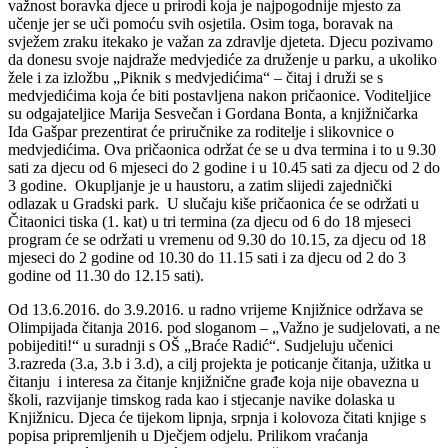
važnost boravka djece u prirodi koja je najpogodnije mjesto za
učenje jer se uči pomoću svih osjetila. Osim toga, boravak na
svježem zraku itekako je važan za zdravlje djeteta. Djecu pozivamo
da donesu svoje najdraže medvjediće za druženje u parku, a ukoliko
žele i za izložbu „Piknik s medvjedićima“ – čitaj i druži se s
medvjedićima koja će biti postavljena nakon pričaonice. Voditeljice
su odgajateljice Marija Sesvečan i Gordana Bonta, a knjižničarka
Ida Gašpar prezentirat će priručnike za roditelje i slikovnice o
medvjedićima. Ova pričaonica održat će se u dva termina i to u 9.30
sati za djecu od 6 mjeseci do 2 godine i u 10.45 sati za djecu od 2 do
3 godine. Okupljanje je u haustoru, a zatim slijedi zajednički
odlazak u Gradski park. U slučaju kiše pričaonica će se održati u
Čitaonici tiska (1. kat) u tri termina (za djecu od 6 do 18 mjeseci
program će se održati u vremenu od 9.30 do 10.15, za djecu od 18
mjeseci do 2 godine od 10.30 do 11.15 sati i za djecu od 2 do 3
godine od 11.30 do 12.15 sati).
Od 13.6.2016. do 3.9.2016. u radno vrijeme Knjižnice održava se
Olimpijada čitanja 2016. pod sloganom – „Važno je sudjelovati, a ne
pobijediti!“ u suradnji s OŠ „Braće Radić“. Sudjeluju učenici
3.razreda (3.a, 3.b i 3.d), a cilj projekta je poticanje čitanja, užitka u
čitanju i interesa za čitanje knjižnične građe koja nije obavezna u
školi, razvijanje timskog rada kao i stjecanje navike dolaska u
Knjižnicu. Djeca će tijekom lipnja, srpnja i kolovoza čitati knjige s
popisa pripremljenih u Dječjem odjelu. Prilikom vraćanja