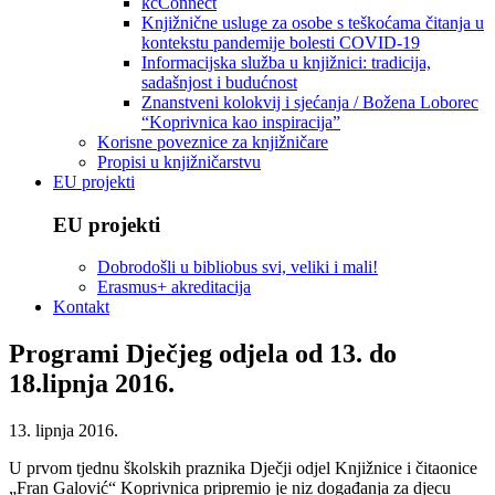
kcConnect
Knjižnične usluge za osobe s teškoćama čitanja u
kontekstu pandemije bolesti COVID-19
Informacijska služba u knjižnici: tradicija,
sadašnjost i budućnost
Znanstveni kolokvij i sjećanja / Božena Loborec
“Koprivnica kao inspiracija”
Korisne poveznice za knjižničare
Propisi u knjižničarstvu
EU projekti
EU projekti
Dobrodošli u bibliobus svi, veliki i mali!
Erasmus+ akreditacija
Kontakt
Programi Dječjeg odjela od 13. do
18.lipnja 2016.
13. lipnja 2016.
U prvom tjednu školskih praznika Dječji odjel Knjižnice i čitaonice
„Fran Galović“ Koprivnica pripremio je niz događanja za djecu