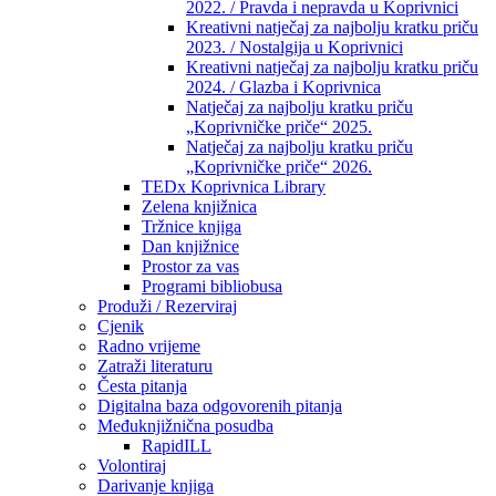
2022. / Pravda i nepravda u Koprivnici
Kreativni natječaj za najbolju kratku priču
2023. / Nostalgija u Koprivnici
Kreativni natječaj za najbolju kratku priču
2024. / Glazba i Koprivnica
Natječaj za najbolju kratku priču
„Koprivničke priče“ 2025.
Natječaj za najbolju kratku priču
„Koprivničke priče“ 2026.
TEDx Koprivnica Library
Zelena knjižnica
Tržnice knjiga
Dan knjižnice
Prostor za vas
Programi bibliobusa
Produži / Rezerviraj
Cjenik
Radno vrijeme
Zatraži literaturu
Česta pitanja
Digitalna baza odgovorenih pitanja
Međuknjižnična posudba
RapidILL
Volontiraj
Darivanje knjiga