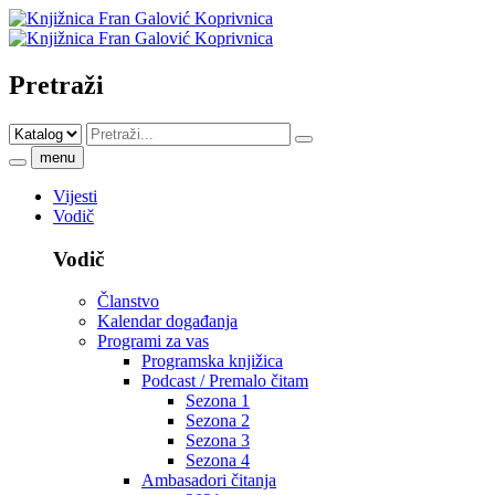
Pretraži
menu
Vijesti
Vodič
Vodič
Članstvo
Kalendar događanja
Programi za vas
Programska knjižica
Podcast / Premalo čitam
Sezona 1
Sezona 2
Sezona 3
Sezona 4
Ambasadori čitanja