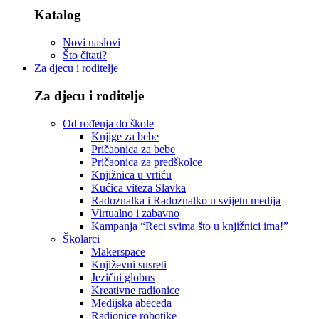
Katalog
Novi naslovi
Što čitati?
Za djecu i roditelje
Za djecu i roditelje
Od rođenja do škole
Knjige za bebe
Pričaonica za bebe
Pričaonica za predškolce
Knjižnica u vrtiću
Kućica viteza Slavka
Radoznalka i Radoznalko u svijetu medija
Virtualno i zabavno
Kampanja “Reci svima što u knjižnici ima!”
Školarci
Makerspace
Književni susreti
Jezični globus
Kreativne radionice
Medijska abeceda
Radionice robotike