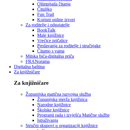
Olimpijada čitanja
Čituljko
Fun Trail
Korisni online izvori
Za roditelje i odgajatelje
BookTalk
Male knjižnice
Vrećice pričalice
Predavanja za roditelje i stručnjake
Čitamo s vama
Mitska bića-digitalna priča
FRANorama
Digitalna baština
Za knjižničare
Za knjižničare
Županijska matična razvojna služba
Županijska mreža knjižnica
Narodne knjižnice
Školske knjižnice
Programi rada i izvješća Matične službe
Istraživanja
Stručni skupovi u organizaciji knjižnice