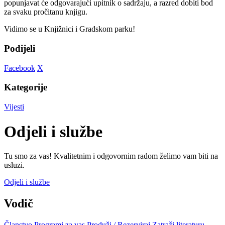
popunjavat će odgovarajući upitnik o sadržaju, a razred dobiti bod
za svaku pročitanu knjigu.
Vidimo se u Knjižnici i Gradskom parku!
Podijeli
Facebook
X
Kategorije
Vijesti
Odjeli i službe
Tu smo za vas! Kvalitetnim i odgovornim radom želimo vam biti na
usluzi.
Odjeli i službe
Vodič
Članstvo
Programi za vas
Produži / Rezerviraj
Zatraži literaturu