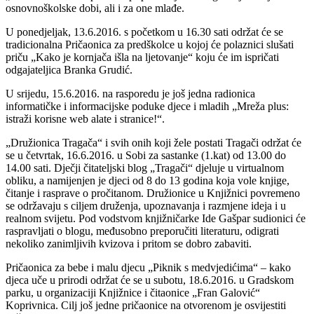
osnovnoškolske dobi, ali i za one mlađe.
U ponedjeljak, 13.6.2016. s početkom u 16.30 sati održat će se
tradicionalna Pričaonica za predškolce u kojoj će polaznici slušati
priču „Kako je kornjača išla na ljetovanje“ koju će im ispričati
odgajateljica Branka Grudić.
U srijedu, 15.6.2016. na rasporedu je još jedna radionica
informatičke i informacijske poduke djece i mladih „Mreža plus:
istraži korisne web alate i stranice!“.
„Družionica Tragača“ i svih onih koji žele postati Tragači održat će
se u četvrtak, 16.6.2016. u Sobi za sastanke (1.kat) od 13.00 do
14.00 sati. Dječji čitateljski blog „Tragači“ djeluje u virtualnom
obliku, a namijenjen je djeci od 8 do 13 godina koja vole knjige,
čitanje i rasprave o pročitanom. Družionice u Knjižnici povremeno
se održavaju s ciljem druženja, upoznavanja i razmjene ideja i u
realnom svijetu. Pod vodstvom knjižničarke Ide Gašpar sudionici će
raspravljati o blogu, međusobno preporučiti literaturu, odigrati
nekoliko zanimljivih kvizova i pritom se dobro zabaviti.
Pričaonica za bebe i malu djecu „Piknik s medvjedićima“ – kako
djeca uče u prirodi održat će se u subotu, 18.6.2016. u Gradskom
parku, u organizaciji Knjižnice i čitaonice „Fran Galović“
Koprivnica. Cilj još jedne pričaonice na otvorenom je osvijestiti