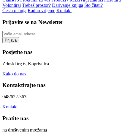
Volontiraj
Trebaš prostor?
Darivanje knjiga
Što čitati?
Česta pitanja
Radno vrijeme
Kontakt
Prijavite se na Newsletter
Posjetite nas
Zrinski trg 6, Koprivnica
Kako do nas
Kontaktirajte nas
048/622-363
Kontakt
Pratite nas
na društvenim mrežama