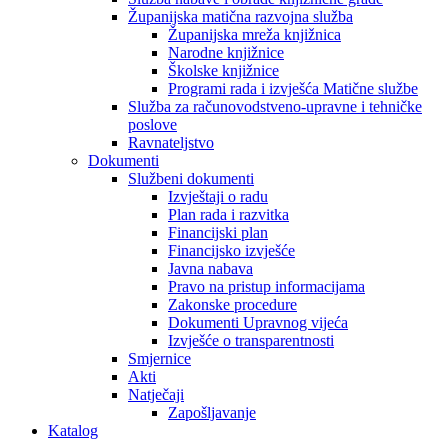
Županijska matična razvojna služba
Županijska mreža knjižnica
Narodne knjižnice
Školske knjižnice
Programi rada i izvješća Matične službe
Služba za računovodstveno-upravne i tehničke
poslove
Ravnateljstvo
Dokumenti
Službeni dokumenti
Izvještaji o radu
Plan rada i razvitka
Financijski plan
Financijsko izvješće
Javna nabava
Pravo na pristup informacijama
Zakonske procedure
Dokumenti Upravnog vijeća
Izvješće o transparentnosti
Smjernice
Akti
Natječaji
Zapošljavanje
Katalog