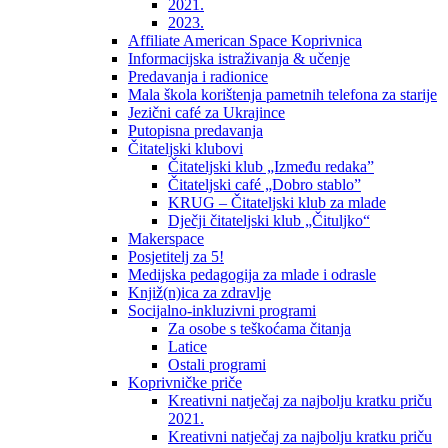
2021.
2023.
Affiliate American Space Koprivnica
Informacijska istraživanja & učenje
Predavanja i radionice
Mala škola korištenja pametnih telefona za starije
Jezični café za Ukrajince
Putopisna predavanja
Čitateljski klubovi
Čitateljski klub „Između redaka”
Čitateljski café „Dobro stablo”
KRUG – Čitateljski klub za mlade
Dječji čitateljski klub „Čituljko“
Makerspace
Posjetitelj za 5!
Medijska pedagogija za mlade i odrasle
Knjiž(n)ica za zdravlje
Socijalno-inkluzivni programi
Za osobe s teškoćama čitanja
Latice
Ostali programi
Koprivničke priče
Kreativni natječaj za najbolju kratku priču
2021.
Kreativni natječaj za najbolju kratku priču