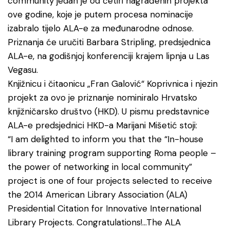
community jedan je od četiri nagrađenih projekta
ove godine, koje je putem procesa nominacije
izabralo tijelo ALA-e za međunarodne odnose.
Priznanja će uručiti Barbara Stripling, predsjednica
ALA-e, na godišnjoj konferenciji krajem lipnja u Las
Vegasu.
Knjižnicu i čitaonicu „Fran Galović“ Koprivnica i njezin
projekt za ovo je priznanje nominiralo Hrvatsko
knjižničarsko društvo (HKD). U pismu predstavnice
ALA-e predsjednici HKD-a Marijani Mišetić stoji:
“I am delighted to inform you that the “In-house
library training program supporting Roma people –
the power of networking in local community”
project is one of four projects selected to receive
the 2014 American Library Association (ALA)
Presidential Citation for Innovative International
Library Projects. Congratulations!…The ALA