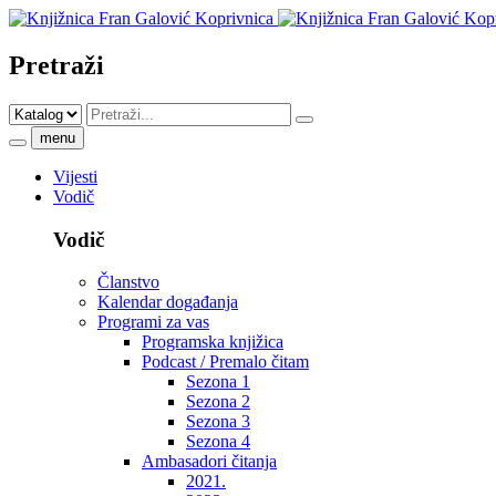
Pretraži
menu
Vijesti
Vodič
Vodič
Članstvo
Kalendar događanja
Programi za vas
Programska knjižica
Podcast / Premalo čitam
Sezona 1
Sezona 2
Sezona 3
Sezona 4
Ambasadori čitanja
2021.