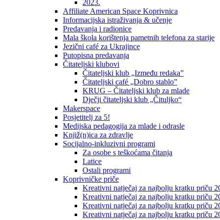
2023.
Affiliate American Space Koprivnica
Informacijska istraživanja & učenje
Predavanja i radionice
Mala škola korištenja pametnih telefona za starije
Jezični café za Ukrajince
Putopisna predavanja
Čitateljski klubovi
Čitateljski klub „Između redaka”
Čitateljski café „Dobro stablo”
KRUG – Čitateljski klub za mlade
Dječji čitateljski klub „Čituljko“
Makerspace
Posjetitelj za 5!
Medijska pedagogija za mlade i odrasle
Knjiž(n)ica za zdravlje
Socijalno-inkluzivni programi
Za osobe s teškoćama čitanja
Latice
Ostali programi
Koprivničke priče
Kreativni natječaj za najbolju kratku priču 2
Kreativni natječaj za najbolju kratku priču 
Kreativni natječaj za najbolju kratku priču 2
Kreativni natječaj za najbolju kratku priču 