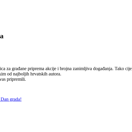
da
ca za građane priprema akcije i brojna zanimljiva događanja. Tako cije
im od najboljih hrvatskih autora.
as pripremili.
 Dan grada!