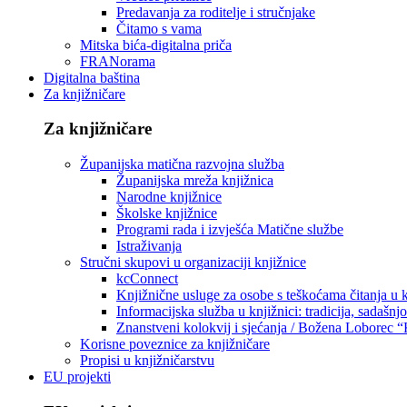
Predavanja za roditelje i stručnjake
Čitamo s vama
Mitska bića-digitalna priča
FRANorama
Digitalna baština
Za knjižničare
Za knjižničare
Županijska matična razvojna služba
Županijska mreža knjižnica
Narodne knjižnice
Školske knjižnice
Programi rada i izvješća Matične službe
Istraživanja
Stručni skupovi u organizaciji knjižnice
kcConnect
Knjižnične usluge za osobe s teškoćama čitanja u
Informacijska služba u knjižnici: tradicija, sadašnj
Znanstveni kolokvij i sjećanja / Božena Loborec “
Korisne poveznice za knjižničare
Propisi u knjižničarstvu
EU projekti