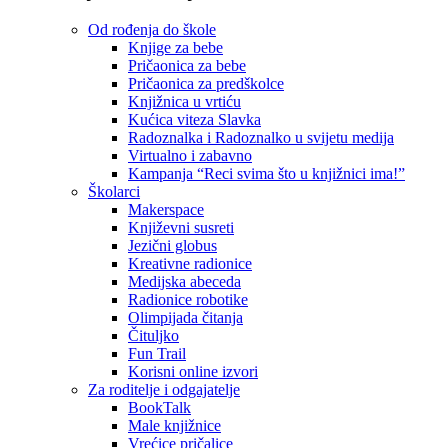
Od rođenja do škole
Knjige za bebe
Pričaonica za bebe
Pričaonica za predškolce
Knjižnica u vrtiću
Kućica viteza Slavka
Radoznalka i Radoznalko u svijetu medija
Virtualno i zabavno
Kampanja “Reci svima što u knjižnici ima!”
Školarci
Makerspace
Književni susreti
Jezični globus
Kreativne radionice
Medijska abeceda
Radionice robotike
Olimpijada čitanja
Čituljko
Fun Trail
Korisni online izvori
Za roditelje i odgajatelje
BookTalk
Male knjižnice
Vrećice pričalice