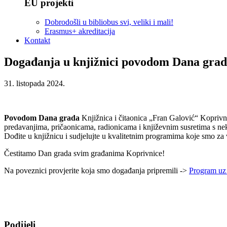
EU projekti
Dobrodošli u bibliobus svi, veliki i mali!
Erasmus+ akreditacija
Kontakt
Događanja u knjižnici povodom Dana gra
31. listopada 2024.
Povodom Dana grada
Knjižnica i čitaonica „Fran Galović“ Koprivni
predavanjima, pričaonicama, radionicama i književnim susretima s nek
Dođite u knjižnicu i sudjelujte u kvalitetnim programima koje smo za v
Čestitamo Dan grada svim građanima Koprivnice!
Na poveznici provjerite koja smo događanja pripremili ->
Program uz
Podijeli