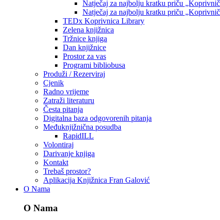
Natječaj za najbolju kratku priču „Koprivni
Natječaj za najbolju kratku priču „Koprivni
TEDx Koprivnica Library
Zelena knjižnica
Tržnice knjiga
Dan knjižnice
Prostor za vas
Programi bibliobusa
Produži / Rezerviraj
Cjenik
Radno vrijeme
Zatraži literaturu
Česta pitanja
Digitalna baza odgovorenih pitanja
Međuknjižnična posudba
RapidILL
Volontiraj
Darivanje knjiga
Kontakt
Trebaš prostor?
Aplikacija Knjižnica Fran Galović
O Nama
O Nama