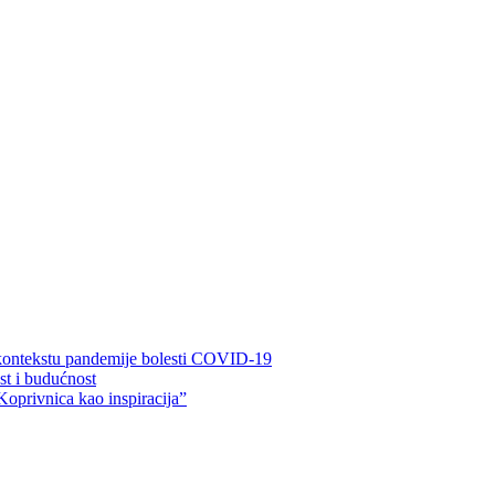
 kontekstu pandemije bolesti COVID-19
ost i budućnost
Koprivnica kao inspiracija”