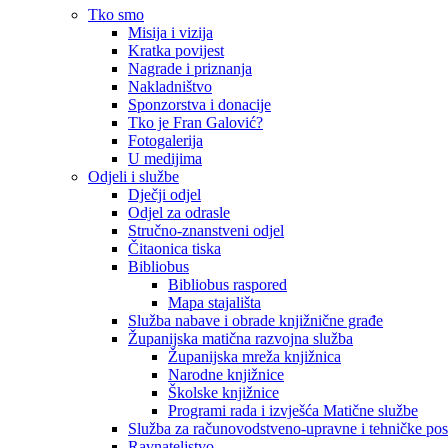
Tko smo
Misija i vizija
Kratka povijest
Nagrade i priznanja
Nakladništvo
Sponzorstva i donacije
Tko je Fran Galović?
Fotogalerija
U medijima
Odjeli i službe
Dječji odjel
Odjel za odrasle
Stručno-znanstveni odjel
Čitaonica tiska
Bibliobus
Bibliobus raspored
Mapa stajališta
Služba nabave i obrade knjižnične građe
Županijska matična razvojna služba
Županijska mreža knjižnica
Narodne knjižnice
Školske knjižnice
Programi rada i izvješća Matične službe
Služba za računovodstveno-upravne i tehničke po
Ravnateljstvo