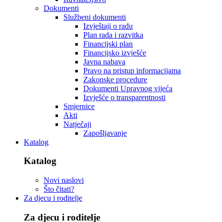
Dokumenti
Službeni dokumenti
Izvještaji o radu
Plan rada i razvitka
Financijski plan
Financijsko izvješće
Javna nabava
Pravo na pristup informacijama
Zakonske procedure
Dokumenti Upravnog vijeća
Izvješće o transparentnosti
Smjernice
Akti
Natječaji
Zapošljavanje
Katalog
Katalog
Novi naslovi
Što čitati?
Za djecu i roditelje
Za djecu i roditelje