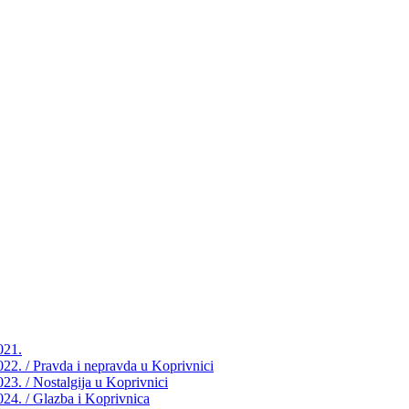
021.
2022. / Pravda i nepravda u Koprivnici
023. / Nostalgija u Koprivnici
2024. / Glazba i Koprivnica