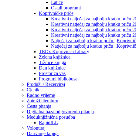
Latice
Ostali programi
Koprivničke priče
Kreativni natječaj za najbolju kratku priču 2
Kreativni natječaj za najbolju kratku priču 
Kreativni natječaj za najbolju kratku priču 2
Kreativni natječaj za najbolju kratku priču 
Natječaj za najbolju kratku priču „Koprivni
Natječaj za najbolju kratku priču „Koprivni
TEDx Koprivnica Library
Zelena knjižnica
Tržnice knjiga
Dan knjižnice
Prostor za vas
Programi bibliobusa
Produži / Rezerviraj
Cjenik
Radno vrijeme
Zatraži literaturu
Česta pitanja
Digitalna baza odgovorenih pitanja
Međuknjižnična posudba
RapidILL
Volontiraj
Darivanje knjiga