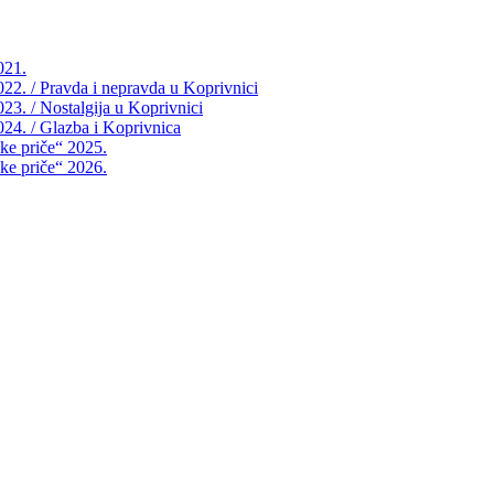
021.
2022. / Pravda i nepravda u Koprivnici
023. / Nostalgija u Koprivnici
2024. / Glazba i Koprivnica
čke priče“ 2025.
čke priče“ 2026.