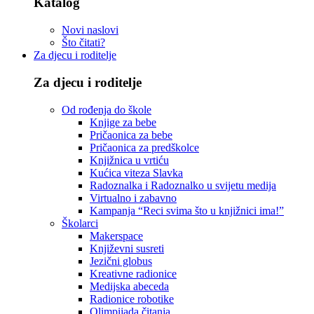
Katalog
Novi naslovi
Što čitati?
Za djecu i roditelje
Za djecu i roditelje
Od rođenja do škole
Knjige za bebe
Pričaonica za bebe
Pričaonica za predškolce
Knjižnica u vrtiću
Kućica viteza Slavka
Radoznalka i Radoznalko u svijetu medija
Virtualno i zabavno
Kampanja “Reci svima što u knjižnici ima!”
Školarci
Makerspace
Književni susreti
Jezični globus
Kreativne radionice
Medijska abeceda
Radionice robotike
Olimpijada čitanja