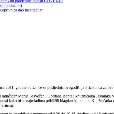
 kontekstu pandemije bolesti COVID-19
ost i budućnost
Koprivnica kao inspiracija”
inca 2011. godine održat će se posljednja ovogodišnja Pričaonica za beb
a „Tratinčica“ Marija Sesvečan i Gordana Bonta i knjižničarka Jasminka V
vnosti kako bi se najmlađima približili blagdanski trenuci. Knjižničarka 
o vrijeme.
rogram će se održati u vremenu od 9.30 do 10.15, za djecu od 18 mjeseci