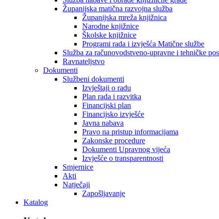
Županijska matična razvojna služba
Županijska mreža knjižnica
Narodne knjižnice
Školske knjižnice
Programi rada i izvješća Matične službe
Služba za računovodstveno-upravne i tehničke po
Ravnateljstvo
Dokumenti
Službeni dokumenti
Izvještaji o radu
Plan rada i razvitka
Financijski plan
Financijsko izvješće
Javna nabava
Pravo na pristup informacijama
Zakonske procedure
Dokumenti Upravnog vijeća
Izvješće o transparentnosti
Smjernice
Akti
Natječaji
Zapošljavanje
Katalog