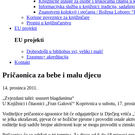
Knjižnične usluge za osobe s teškoćama čitanja u
Informacijska služba u knjižnici: tradicija, sadašnj
Znanstveni kolokvij i sjećanja / Božena Loborec “
Korisne poveznice za knjižničare
Propisi u knjižničarstvu
EU projekti
EU projekti
Dobrodošli u bibliobus svi, veliki i mali!
Erasmus+ akreditacija
Kontakt
Pričaonica za bebe i malu djecu
14. prosinca 2011.
„Zvjezdani taliri: ususret blagdanima“
U Knjižnici i čitaonici „Fran Galović“ Koprivnica u subotu, 17. pros
Voditeljice pričaonice-igraonice bit će odgajateljice iz Dječjeg vrtić
se jelka ukrašavati, pjevat će se božićne pjesme i provoditi ostale akti
roditelje koji sadrže brojne aktivnosti koje se mogu provoditi u zimsk
Pričaonica će se održati u tri termina. Za djecu od 6 do 18 mjeseci p