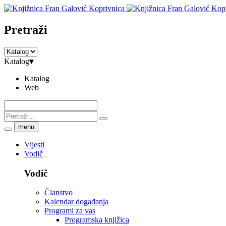
Pretraži
Katalog
▾
Katalog
Web
menu
Vijesti
Vodič
Vodič
Članstvo
Kalendar događanja
Programi za vas
Programska knjižica