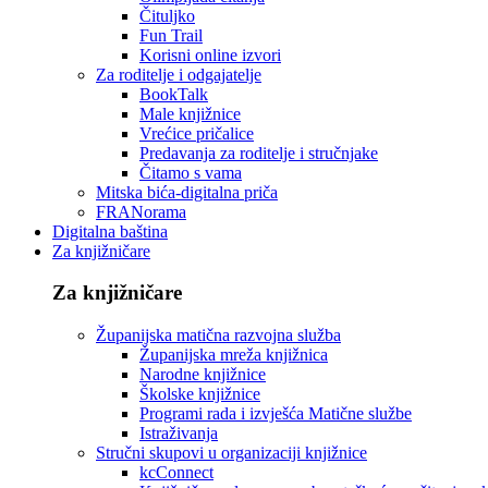
Čituljko
Fun Trail
Korisni online izvori
Za roditelje i odgajatelje
BookTalk
Male knjižnice
Vrećice pričalice
Predavanja za roditelje i stručnjake
Čitamo s vama
Mitska bića-digitalna priča
FRANorama
Digitalna baština
Za knjižničare
Za knjižničare
Županijska matična razvojna služba
Županijska mreža knjižnica
Narodne knjižnice
Školske knjižnice
Programi rada i izvješća Matične službe
Istraživanja
Stručni skupovi u organizaciji knjižnice
kcConnect