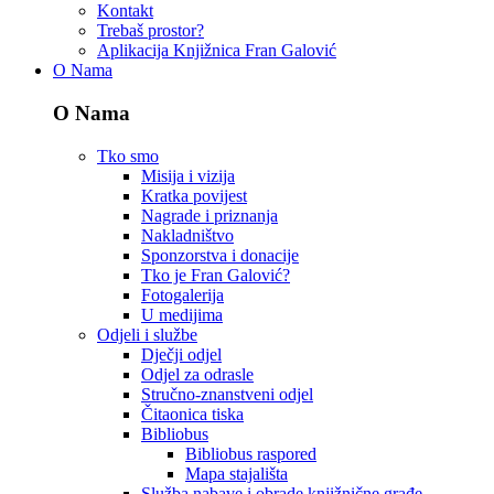
Kontakt
Trebaš prostor?
Aplikacija Knjižnica Fran Galović
O Nama
O Nama
Tko smo
Misija i vizija
Kratka povijest
Nagrade i priznanja
Nakladništvo
Sponzorstva i donacije
Tko je Fran Galović?
Fotogalerija
U medijima
Odjeli i službe
Dječji odjel
Odjel za odrasle
Stručno-znanstveni odjel
Čitaonica tiska
Bibliobus
Bibliobus raspored
Mapa stajališta
Služba nabave i obrade knjižnične građe