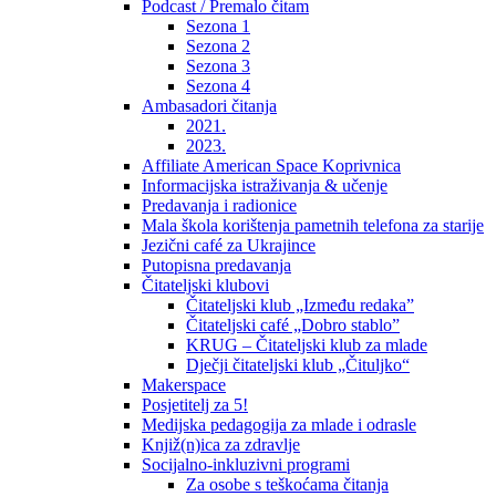
Podcast / Premalo čitam
Sezona 1
Sezona 2
Sezona 3
Sezona 4
Ambasadori čitanja
2021.
2023.
Affiliate American Space Koprivnica
Informacijska istraživanja & učenje
Predavanja i radionice
Mala škola korištenja pametnih telefona za starije
Jezični café za Ukrajince
Putopisna predavanja
Čitateljski klubovi
Čitateljski klub „Između redaka”
Čitateljski café „Dobro stablo”
KRUG – Čitateljski klub za mlade
Dječji čitateljski klub „Čituljko“
Makerspace
Posjetitelj za 5!
Medijska pedagogija za mlade i odrasle
Knjiž(n)ica za zdravlje
Socijalno-inkluzivni programi
Za osobe s teškoćama čitanja