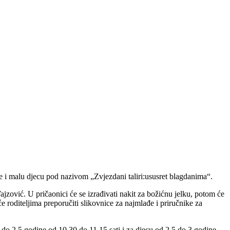
e i malu djecu pod nazivom „Zvjezdani taliri:ususret blagdanima“.
ajzović. U pričaonici će se izrađivati nakit za božićnu jelku, potom će
će roditeljima preporučiti slikovnice za najmlađe i priručnike za
 do 2,5 godine od 10.30 do 11.15 sati i za djecu od 2,5 do 3 godine