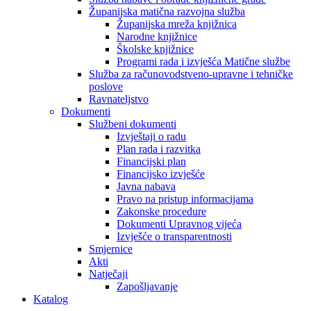
Županijska matična razvojna služba
Županijska mreža knjižnica
Narodne knjižnice
Školske knjižnice
Programi rada i izvješća Matične službe
Služba za računovodstveno-upravne i tehničke
poslove
Ravnateljstvo
Dokumenti
Službeni dokumenti
Izvještaji o radu
Plan rada i razvitka
Financijski plan
Financijsko izvješće
Javna nabava
Pravo na pristup informacijama
Zakonske procedure
Dokumenti Upravnog vijeća
Izvješće o transparentnosti
Smjernice
Akti
Natječaji
Zapošljavanje
Katalog