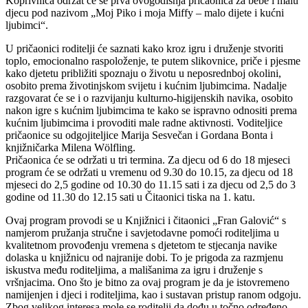
Koprivnica održat će se prva ovogodišnja pričaonica za bebe i malu
djecu pod nazivom „Moj Piko i moja Miffy – malo dijete i kućni
ljubimci“.
U pričaonici roditelji će saznati kako kroz igru i druženje stvoriti
toplo, emocionalno raspoloženje, te putem slikovnice, priče i pjesme
kako djetetu približiti spoznaju o životu u neposrednboj okolini,
osobito prema životinjskom svijetu i kućnim ljubimcima. Nadalje
razgovarat će se i o razvijanju kulturno-higijenskih navika, osobito
nakon igre s kućnim ljubimcima te kako se ispravno odnositi prema
kućnim ljubimcima i provoditi male radne aktivnosti. Voditeljice
pričaonice su odgojiteljice Marija Sesvečan i Gordana Bonta i
knjižničarka Milena Wölfling.
Pričaonica će se održati u tri termina. Za djecu od 6 do 18 mjeseci
program će se održati u vremenu od 9.30 do 10.15, za djecu od 18
mjeseci do 2,5 godine od 10.30 do 11.15 sati i za djecu od 2,5 do 3
godine od 11.30 do 12.15 sati u Čitaonici tiska na 1. katu.
Ovaj program provodi se u Knjižnici i čitaonici „Fran Galović“ s
namjerom pružanja stručne i savjetodavne pomoći roditeljima u
kvalitetnom provođenju vremena s djetetom te stjecanja navike
dolaska u knjižnicu od najranije dobi. To je prigoda za razmjenu
iskustva među roditeljima, a mališanima za igru i druženje s
vršnjacima. Ono što je bitno za ovaj program je da je istovremeno
namijenjen i djeci i roditeljima, kao i sustavan pristup ranom odgoju.
Zbog velikog interesa mole se roditelji da dođu u točno određeno