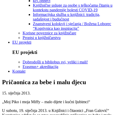
kcConnect
Knjižnične usluge za osobe s teškoćama čitanja u
kontekstu pandemije bolesti COVID-19
Informacijska služba u knjižnici: tradicija,
sadašnjost i budućnost
Znanstveni kolokvij i sjećanja / Božena Loborec
“Koprivnica kao inspiracija”
Korisne poveznice za knjižničare
Propisi u knjižničarstvu
EU projekti
EU projekti
Dobrodošli u bibliobus svi, veliki i mali!
Erasmus+ akreditacija
Kontakt
Pričaonica za bebe i malu djecu
15. siječnja 2013.
„Moj Piko i moja Miffy – malo dijete i kućni ljubimci“
U subotu, 19. siječnja 2013. u Knjižnici i čitaonici „Fran Galović“