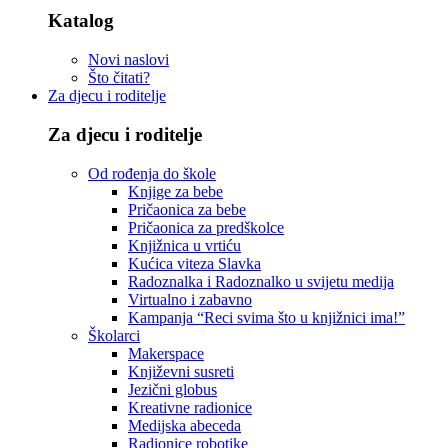
Katalog
Novi naslovi
Što čitati?
Za djecu i roditelje
Za djecu i roditelje
Od rođenja do škole
Knjige za bebe
Pričaonica za bebe
Pričaonica za predškolce
Knjižnica u vrtiću
Kućica viteza Slavka
Radoznalka i Radoznalko u svijetu medija
Virtualno i zabavno
Kampanja “Reci svima što u knjižnici ima!”
Školarci
Makerspace
Književni susreti
Jezični globus
Kreativne radionice
Medijska abeceda
Radionice robotike