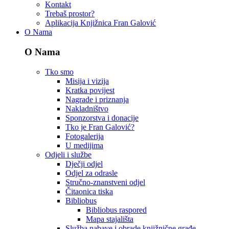
Kontakt
Trebaš prostor?
Aplikacija Knjižnica Fran Galović
O Nama
O Nama
Tko smo
Misija i vizija
Kratka povijest
Nagrade i priznanja
Nakladništvo
Sponzorstva i donacije
Tko je Fran Galović?
Fotogalerija
U medijima
Odjeli i službe
Dječji odjel
Odjel za odrasle
Stručno-znanstveni odjel
Čitaonica tiska
Bibliobus
Bibliobus raspored
Mapa stajališta
Služba nabave i obrade knjižnične građe