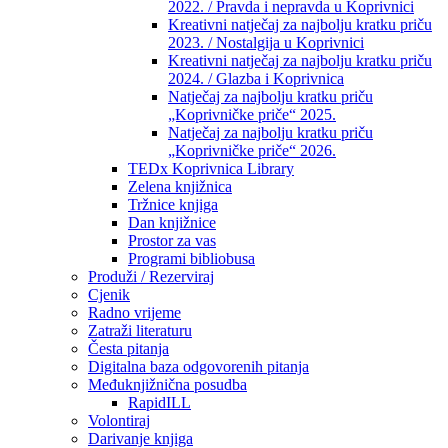
2022. / Pravda i nepravda u Koprivnici
Kreativni natječaj za najbolju kratku priču
2023. / Nostalgija u Koprivnici
Kreativni natječaj za najbolju kratku priču
2024. / Glazba i Koprivnica
Natječaj za najbolju kratku priču
„Koprivničke priče“ 2025.
Natječaj za najbolju kratku priču
„Koprivničke priče“ 2026.
TEDx Koprivnica Library
Zelena knjižnica
Tržnice knjiga
Dan knjižnice
Prostor za vas
Programi bibliobusa
Produži / Rezerviraj
Cjenik
Radno vrijeme
Zatraži literaturu
Česta pitanja
Digitalna baza odgovorenih pitanja
Međuknjižnična posudba
RapidILL
Volontiraj
Darivanje knjiga