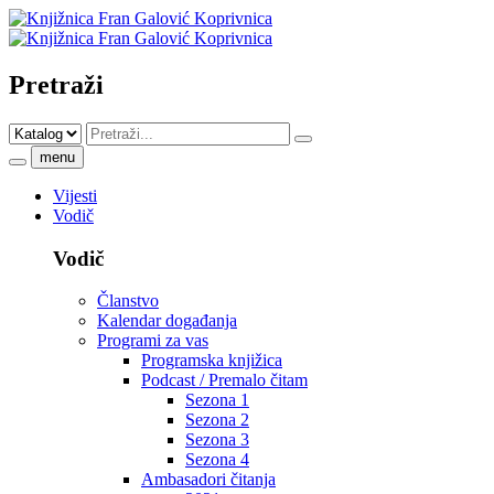
Pretraži
menu
Vijesti
Vodič
Vodič
Članstvo
Kalendar događanja
Programi za vas
Programska knjižica
Podcast / Premalo čitam
Sezona 1
Sezona 2
Sezona 3
Sezona 4
Ambasadori čitanja