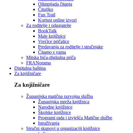
Olimpijada čitanja
Čituljko
Fun Trail
Korisni online izvori
Za roditelje i odgajatelje
BookTalk
Male knjižnice
Vrećice pričalice
Predavanja za roditelje i stručnjake
Čitamo s vama
Mitska bića-digitalna priča
FRANorama
Digitalna baština
Za knjižničare
Za knjižničare
Županijska matična razvojna služba
Županijska mreža knjižnica
Narodne knjižnice
Školske knjižnice
Programi rada i izvješća Matične službe
Istraživanja
Stručni skupovi u organizaciji knjižnice