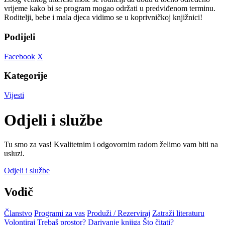
vrijeme kako bi se program mogao održati u predviđenom terminu.
Roditelji, bebe i mala djeca vidimo se u koprivničkoj knjižnici!
Podijeli
Facebook
X
Kategorije
Vijesti
Odjeli i službe
Tu smo za vas! Kvalitetnim i odgovornim radom želimo vam biti na
usluzi.
Odjeli i službe
Vodič
Članstvo
Programi za vas
Produži / Rezerviraj
Zatraži literaturu
Volontiraj
Trebaš prostor?
Darivanje knjiga
Što čitati?