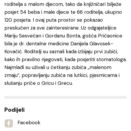
roditelja s malom djecom, tako da knjižničari bilježe
posjet 54 beba i male djece te 66 roditelja, ukupno
120 posjeta. I ovaj puta prostor se pokazao
preskučen za sve zainteresirane. Uz odgajateljice
Mariju Sesvečan i Gordanu Bonta, gošća Pričaonice
bila je dr. dentalne medicine Danijela Glavosek-
Kovačić. Roditelji su saznali kada izbijaju prvi zubići,
kako ih pravilno njegovati, kada posjetiti stomatologa.
Najmlađi su uživali u četkanju zubića „malenom
zmaju“, popravljanju zubića na lutkici, pjesmicama i
slušanju priče o Gricu i Grecu.
Podijeli
Facebook