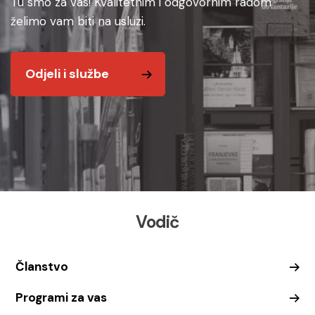
Tu smo za vas! Kvalitetnim i odgovornim radom
želimo vam biti na usluzi.
Odjeli i službe
Vodič
Članstvo
Programi za vas