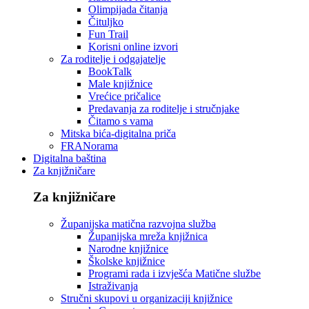
Olimpijada čitanja
Čituljko
Fun Trail
Korisni online izvori
Za roditelje i odgajatelje
BookTalk
Male knjižnice
Vrećice pričalice
Predavanja za roditelje i stručnjake
Čitamo s vama
Mitska bića-digitalna priča
FRANorama
Digitalna baština
Za knjižničare
Za knjižničare
Županijska matična razvojna služba
Županijska mreža knjižnica
Narodne knjižnice
Školske knjižnice
Programi rada i izvješća Matične službe
Istraživanja
Stručni skupovi u organizaciji knjižnice