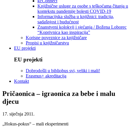
kcConnect
Knjižnične usluge za osobe s teškoćama čitanja u
kontekstu pandemije bolesti COVID-19
Informacijska služba u knjižnici: tradicija,
sadašnjost i budućnost
Znanstveni kolokvij i sjećanja / Božena Loborec
“Koprivnica kao inspiracija”
Korisne poveznice za knjižničare
Propisi u knjižničarstvu
EU projekti
EU projekti
Dobrodošli u bibliobus svi, veliki i mali!
Erasmus+ akreditacija
Kontakt
Pričaonica – igraonica za bebe i malu
djecu
17. siječnja 2011.
„Hokus-pokus“ – mali eksperimenti