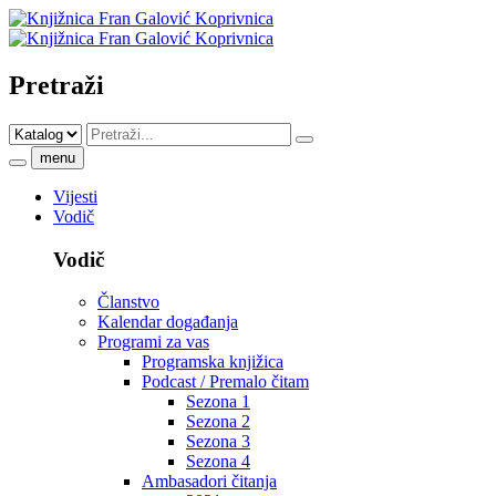
Pretraži
menu
Vijesti
Vodič
Vodič
Članstvo
Kalendar događanja
Programi za vas
Programska knjižica
Podcast / Premalo čitam
Sezona 1
Sezona 2
Sezona 3
Sezona 4
Ambasadori čitanja