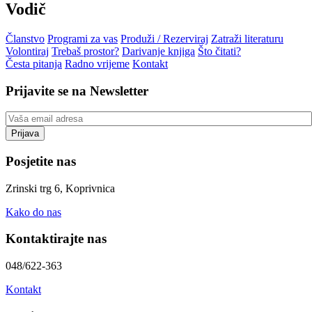
Vodič
Članstvo
Programi za vas
Produži / Rezerviraj
Zatraži literaturu
Volontiraj
Trebaš prostor?
Darivanje knjiga
Što čitati?
Česta pitanja
Radno vrijeme
Kontakt
Prijavite se na Newsletter
Posjetite nas
Zrinski trg 6, Koprivnica
Kako do nas
Kontaktirajte nas
048/622-363
Kontakt