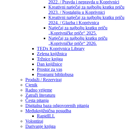
2022. / Pravda i nepravda u Koprivnici
Kreativni natječaj za najbolju kratku priču
2023. / Nostalgija u Koprivnici
Kreativni natječaj za najbolju kratku priču
2024. / Glazba i Koprivnica
Natječaj za najbolju kratku priču
„Koprivničke priče“ 2025.
Natječaj za najbolju kratku priču
„Koprivničke priče“ 2026.
TEDx Koprivnica Library
Zelena knjižnica
Tržnice knjiga
Dan knjižnice
Prostor za vas
Programi bibliobusa
Produži / Rezerviraj
Cjenik
Radno vrijeme
Zatraži literaturu
Česta pitanja
Digitalna baza odgovorenih pitanja
Međuknjižnična posudba
RapidILL
Volontiraj
Darivanje knjiga