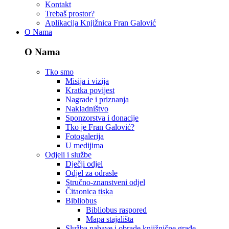
Kontakt
Trebaš prostor?
Aplikacija Knjižnica Fran Galović
O Nama
O Nama
Tko smo
Misija i vizija
Kratka povijest
Nagrade i priznanja
Nakladništvo
Sponzorstva i donacije
Tko je Fran Galović?
Fotogalerija
U medijima
Odjeli i službe
Dječji odjel
Odjel za odrasle
Stručno-znanstveni odjel
Čitaonica tiska
Bibliobus
Bibliobus raspored
Mapa stajališta
Služba nabave i obrade knjižnične građe