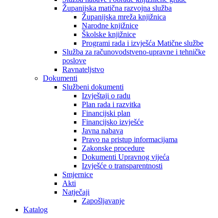
Županijska matična razvojna služba
Županijska mreža knjižnica
Narodne knjižnice
Školske knjižnice
Programi rada i izvješća Matične službe
Služba za računovodstveno-upravne i tehničke
poslove
Ravnateljstvo
Dokumenti
Službeni dokumenti
Izvještaji o radu
Plan rada i razvitka
Financijski plan
Financijsko izvješće
Javna nabava
Pravo na pristup informacijama
Zakonske procedure
Dokumenti Upravnog vijeća
Izvješće o transparentnosti
Smjernice
Akti
Natječaji
Zapošljavanje
Katalog