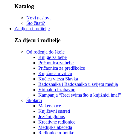
Katalog
Novi naslovi
Što čitati?
Za djecu i roditelje
Za djecu i roditelje
Od rođenja do škole
Knjige za bebe
Pričaonica za bebe
Pričaonica za predškolce
Knjižnica u vrtiću
Kućica viteza Slavka
Radoznalka i Radoznalko u svijetu medija
Virtualno i zabavno
Kampanja “Reci svima što u knjižnici ima!”
Školarci
Makerspace
Književni susreti
Jezični globus
Kreativne radionice
Medijska abeceda
Radionice robotike