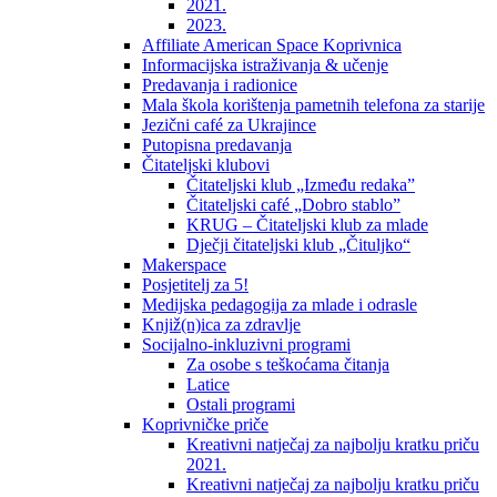
2021.
2023.
Affiliate American Space Koprivnica
Informacijska istraživanja & učenje
Predavanja i radionice
Mala škola korištenja pametnih telefona za starije
Jezični café za Ukrajince
Putopisna predavanja
Čitateljski klubovi
Čitateljski klub „Između redaka”
Čitateljski café „Dobro stablo”
KRUG – Čitateljski klub za mlade
Dječji čitateljski klub „Čituljko“
Makerspace
Posjetitelj za 5!
Medijska pedagogija za mlade i odrasle
Knjiž(n)ica za zdravlje
Socijalno-inkluzivni programi
Za osobe s teškoćama čitanja
Latice
Ostali programi
Koprivničke priče
Kreativni natječaj za najbolju kratku priču
2021.
Kreativni natječaj za najbolju kratku priču