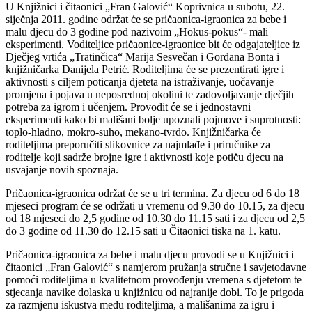
U Knjižnici i čitaonici „Fran Galović“ Koprivnica u subotu, 22.
siječnja 2011. godine održat će se pričaonica-igraonica za bebe i
malu djecu do 3 godine pod nazivoim „Hokus-pokus“- mali
eksperimenti. Voditeljice pričaonice-igraonice bit će odgajateljice iz
Dječjeg vrtića „Tratinčica“ Marija Sesvečan i Gordana Bonta i
knjižničarka Danijela Petrić. Roditeljima će se prezentirati igre i
aktivnosti s ciljem poticanja djeteta na istraživanje, uočavanje
promjena i pojava u neposrednoj okolini te zadovoljavanje dječjih
potreba za igrom i učenjem. Provodit će se i jednostavni
eksperimenti kako bi mališani bolje upoznali pojmove i suprotnosti:
toplo-hladno, mokro-suho, mekano-tvrdo. Knjižničarka će
roditeljima preporučiti slikovnice za najmlađe i priručnike za
roditelje koji sadrže brojne igre i aktivnosti koje potiču djecu na
usvajanje novih spoznaja.
Pričaonica-igraonica održat će se u tri termina. Za djecu od 6 do 18
mjeseci program će se održati u vremenu od 9.30 do 10.15, za djecu
od 18 mjeseci do 2,5 godine od 10.30 do 11.15 sati i za djecu od 2,5
do 3 godine od 11.30 do 12.15 sati u Čitaonici tiska na 1. katu.
Pričaonica-igraonica za bebe i malu djecu provodi se u Knjižnici i
čitaonici „Fran Galović“ s namjerom pružanja stručne i savjetodavne
pomoći roditeljima u kvalitetnom provođenju vremena s djetetom te
stjecanja navike dolaska u knjižnicu od najranije dobi. To je prigoda
za razmjenu iskustva među roditeljima, a mališanima za igru i