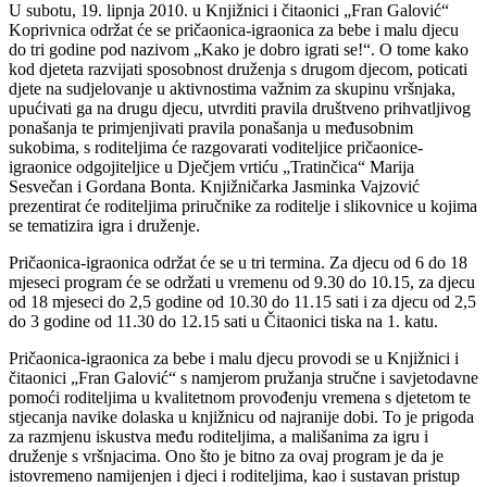
U subotu, 19. lipnja 2010. u Knjižnici i čitaonici „Fran Galović“
Koprivnica održat će se pričaonica-igraonica za bebe i malu djecu
do tri godine pod nazivom „Kako je dobro igrati se!“. O tome kako
kod djeteta razvijati sposobnost druženja s drugom djecom, poticati
djete na sudjelovanje u aktivnostima važnim za skupinu vršnjaka,
upućivati ga na drugu djecu, utvrditi pravila društveno prihvatljivog
ponašanja te primjenjivati pravila ponašanja u međusobnim
sukobima, s roditeljima će razgovarati voditeljice pričaonice-
igraonice odgojiteljice u Dječjem vrtiću „Tratinčica“ Marija
Sesvečan i Gordana Bonta. Knjižničarka Jasminka Vajzović
prezentirat će roditeljima priručnike za roditelje i slikovnice u kojima
se tematizira igra i druženje.
Pričaonica-igraonica održat će se u tri termina. Za djecu od 6 do 18
mjeseci program će se održati u vremenu od 9.30 do 10.15, za djecu
od 18 mjeseci do 2,5 godine od 10.30 do 11.15 sati i za djecu od 2,5
do 3 godine od 11.30 do 12.15 sati u Čitaonici tiska na 1. katu.
Pričaonica-igraonica za bebe i malu djecu provodi se u Knjižnici i
čitaonici „Fran Galović“ s namjerom pružanja stručne i savjetodavne
pomoći roditeljima u kvalitetnom provođenju vremena s djetetom te
stjecanja navike dolaska u knjižnicu od najranije dobi. To je prigoda
za razmjenu iskustva među roditeljima, a mališanima za igru i
druženje s vršnjacima. Ono što je bitno za ovaj program je da je
istovremeno namijenjen i djeci i roditeljima, kao i sustavan pristup