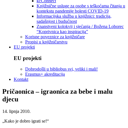
kcConnect
Knjižnične usluge za osobe s teškoćama čitanja u
kontekstu pandemije bolesti COVID-19
Informacijska služba u knjižnici: tradicija,
sadašnjost i budućnost
Znanstveni kolokvij i sjećanja / Božena Loborec
“Koprivnica kao inspiracija”
Korisne poveznice za knjižničare
Propisi u knjižničarstvu
EU projekti
EU projekti
Dobrodošli u bibliobus svi, veliki i mali!
Erasmus+ akreditacija
Kontakt
Pričaonica – igraonica za bebe i malu
djecu
14. lipnja 2010.
„Kako je dobro igrati se!“