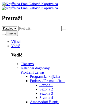
Pretraži
menu
Vijesti
Vodič
Vodič
Članstvo
Kalendar događanja
Programi za vas
Programska knjižica
Podcast / Premalo čitam
Sezona 1
Sezona 2
Sezona 3
Sezona 4
Ambasadori čitanja