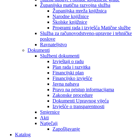
Županijska matična razvojna služba
Županijska mreža knjižnica
Narodne knjižnice
Školske knjižnice
Programi rada i izvješća Matične službe
Služba za računovodstveno-upravne i tehničke
poslove
Ravnateljstvo
Dokumenti
Službeni dokumenti
Izvještaji o radu
Plan rada i razvitka
Financijski plan
Financijsko izvješće
Javna nabava
Pravo na pristup informacijama
Zakonske procedure
Dokumenti Upravnog vijeća
Izvješće o transparentnosti
Smjernice
Akti
Natječaji
Zapošljavanje
Katalog