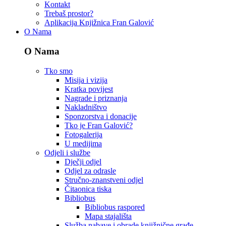
Kontakt
Trebaš prostor?
Aplikacija Knjižnica Fran Galović
O Nama
O Nama
Tko smo
Misija i vizija
Kratka povijest
Nagrade i priznanja
Nakladništvo
Sponzorstva i donacije
Tko je Fran Galović?
Fotogalerija
U medijima
Odjeli i službe
Dječji odjel
Odjel za odrasle
Stručno-znanstveni odjel
Čitaonica tiska
Bibliobus
Bibliobus raspored
Mapa stajališta
Služba nabave i obrade knjižnične građe