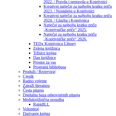
2022. / Pravda i nepravda u Koprivnici
Kreativni natječaj za najbolju kratku priču
2023. / Nostalgija u Koprivnici
Kreativni natječaj za najbolju kratku priču
2024. / Glazba i Koprivnica
Natječaj za najbolju kratku priču
„Koprivničke priče“ 2025.
Natječaj za najbolju kratku priču
„Koprivničke priče“ 2026.
TEDx Koprivnica Library
Zelena knjižnica
Tržnice knjiga
Dan knjižnice
Prostor za vas
Programi bibliobusa
Produži / Rezerviraj
Cjenik
Radno vrijeme
Zatraži literaturu
Česta pitanja
Digitalna baza odgovorenih pitanja
Međuknjižnična posudba
RapidILL
Volontiraj
Darivanje knjiga