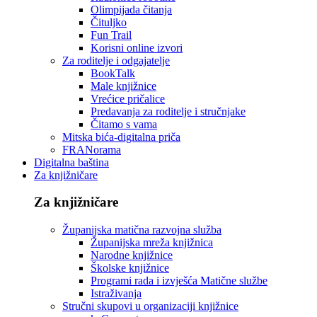
Olimpijada čitanja
Čituljko
Fun Trail
Korisni online izvori
Za roditelje i odgajatelje
BookTalk
Male knjižnice
Vrećice pričalice
Predavanja za roditelje i stručnjake
Čitamo s vama
Mitska bića-digitalna priča
FRANorama
Digitalna baština
Za knjižničare
Za knjižničare
Županijska matična razvojna služba
Županijska mreža knjižnica
Narodne knjižnice
Školske knjižnice
Programi rada i izvješća Matične službe
Istraživanja
Stručni skupovi u organizaciji knjižnice