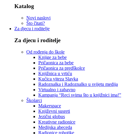
Katalog
Novi naslovi
Što čitati?
Za djecu i roditelje
Za djecu i roditelje
Od rođenja do škole
Knjige za bebe
Pričaonica za bebe
Pričaonica za predškolce
Knjižnica u vrtiću
Kućica viteza Slavka
Radoznalka i Radoznalko u svijetu medija
Virtualno i zabavno
Kampanja “Reci svima što u knjižnici ima!”
Školarci
Makerspace
Književni susreti
Jezični globus
Kreativne radionice
Medijska abeceda
Radionice robotike