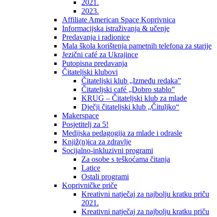
2021.
2023.
Affiliate American Space Koprivnica
Informacijska istraživanja & učenje
Predavanja i radionice
Mala škola korištenja pametnih telefona za starije
Jezični café za Ukrajince
Putopisna predavanja
Čitateljski klubovi
Čitateljski klub „Između redaka”
Čitateljski café „Dobro stablo”
KRUG – Čitateljski klub za mlade
Dječji čitateljski klub „Čituljko“
Makerspace
Posjetitelj za 5!
Medijska pedagogija za mlade i odrasle
Knjiž(n)ica za zdravlje
Socijalno-inkluzivni programi
Za osobe s teškoćama čitanja
Latice
Ostali programi
Koprivničke priče
Kreativni natječaj za najbolju kratku priču
2021.
Kreativni natječaj za najbolju kratku priču