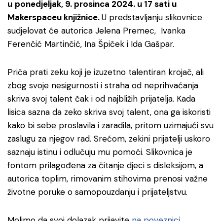
u
ponedjeljak, 9. prosinca 2024. u 17 sati u
Makerspaceu knjižnice.
U predstavljanju slikovnice
sudjelovat će autorica Jelena Premec, Ivanka
Ferenčić Martinčić, Ina Špiček i Ida Gašpar.
Priča prati zeku koji je izuzetno talentiran krojač, ali
zbog svoje nesigurnosti i straha od neprihvaćanja
skriva svoj talent čak i od najbližih prijatelja. Kada
lisica sazna da zeko skriva svoj talent, ona ga iskoristi
kako bi sebe proslavila i zaradila, pritom uzimajući svu
zaslugu za njegov rad. Srećom, zekini prijatelji uskoro
saznaju istinu i odlučuju mu pomoći. Slikovnica je
fontom prilagođena za čitanje djeci s disleksijom, a
autorica toplim, rimovanim stihovima prenosi važne
životne poruke o samopouzdanju i prijateljstvu.
Molimo da svoj dolazak prijavite
na poveznici
.