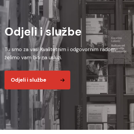
Odjeli i službe
Tu smo za vas! Kvalitetnim i odgovornim radom
želimo vam biti na usluzi.
Odjeli i službe