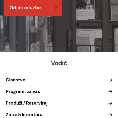
Odjeli i službe
Vodič
Članstvo
Programi za vas
Produži / Rezerviraj
Zatraži literaturu