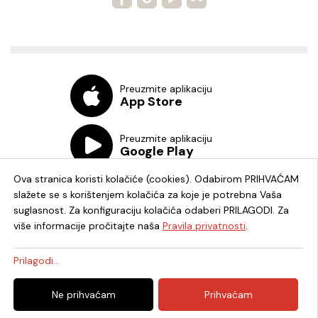
Preuzmite aplikaciju
App Store
Preuzmite aplikaciju
Google Play
Ova stranica koristi kolačiće (cookies). Odabirom PRIHVAĆAM
slažete se s korištenjem kolačića za koje je potrebna Vaša
suglasnost. Za konfiguraciju kolačića odaberi PRILAGODI. Za
više informacije pročitajte naša
Pravila privatnosti
.
Chat knjižnica
Prilagodi...
© 2026. - Knjižnica i čitaonica Fran Galović Koprivnica - OIB:
Ne prihvaćam
Prihvaćam
82278819336 -
Uredništvo
|
Pravila privatnosti