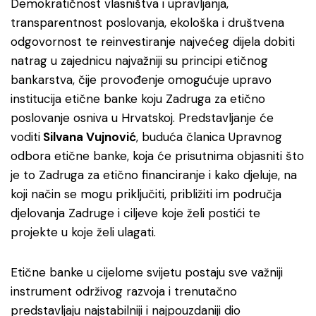
Demokratičnost vlasništva i upravljanja,
transparentnost poslovanja, ekološka i društvena
odgovornost te reinvestiranje najvećeg dijela dobiti
natrag u zajednicu najvažniji su principi etičnog
bankarstva, čije provođenje omogućuje upravo
institucija etične banke koju Zadruga za etično
poslovanje osniva u Hrvatskoj. Predstavljanje će
voditi
Silvana Vujnović
, buduća članica Upravnog
odbora etične banke, koja će prisutnima objasniti što
je to Zadruga za etično financiranje i kako djeluje, na
koji način se mogu priključiti, približiti im područja
djelovanja Zadruge i ciljeve koje želi postići te
projekte u koje želi ulagati.
Etične banke u cijelome svijetu postaju sve važniji
instrument održivog razvoja i trenutačno
predstavljaju najstabilniji i najpouzdaniji dio