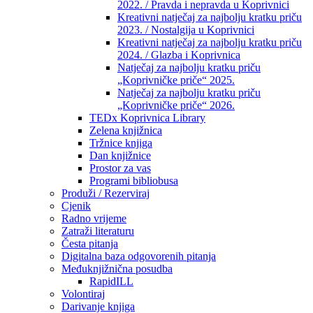
2022. / Pravda i nepravda u Koprivnici
Kreativni natječaj za najbolju kratku priču
2023. / Nostalgija u Koprivnici
Kreativni natječaj za najbolju kratku priču
2024. / Glazba i Koprivnica
Natječaj za najbolju kratku priču
„Koprivničke priče“ 2025.
Natječaj za najbolju kratku priču
„Koprivničke priče“ 2026.
TEDx Koprivnica Library
Zelena knjižnica
Tržnice knjiga
Dan knjižnice
Prostor za vas
Programi bibliobusa
Produži / Rezerviraj
Cjenik
Radno vrijeme
Zatraži literaturu
Česta pitanja
Digitalna baza odgovorenih pitanja
Međuknjižnična posudba
RapidILL
Volontiraj
Darivanje knjiga