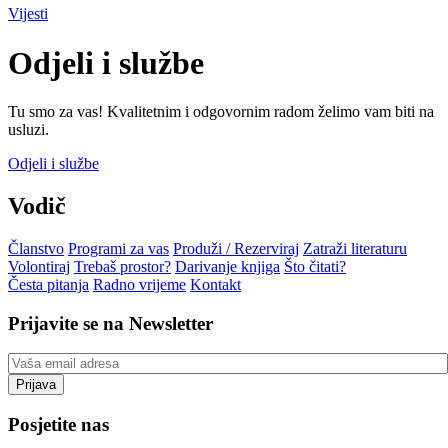
Vijesti
Odjeli i službe
Tu smo za vas! Kvalitetnim i odgovornim radom želimo vam biti na
usluzi.
Odjeli i službe
Vodič
Članstvo
Programi za vas
Produži / Rezerviraj
Zatraži literaturu
Volontiraj
Trebaš prostor?
Darivanje knjiga
Što čitati?
Česta pitanja
Radno vrijeme
Kontakt
Prijavite se na Newsletter
Posjetite nas