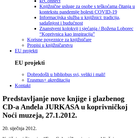
kcConnect
Knjižnične usluge za osobe s teškoćama čitanja u
kontekstu pandemije bolesti COVID-19
Informacijska služba u knjižnici: tradicija,
sadašnjost i budućnost
Znanstveni kolokvij i sjećanja / Božena Loborec
“Koprivnica kao inspiracija”
Korisne poveznice za knjižničare
Propisi u knjižničarstvu
EU projekti
EU projekti
Dobrodošli u bibliobus svi, veliki i mali!
Erasmus+ akreditacija
Kontakt
Predstavljanje nove knjige i glazbenog
CD-a Anđela JURKASA u koprivničkoj
Noći muzeja, 27.1.2012.
20. siječnja 2012.