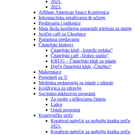
2021.
2023.
Affiliate American Space Koprivnica
Informacijska istraživanja & učenje
Predavanja i radionice
Mala škola korištenja pametnih telefona za starije
Jezični café za Ukrajince
Putopisna predavanja
Čitateljski klubovi
Čitateljski klub „Između redaka”
Čitateljski café „Dobro stablo”
KRUG – Čitateljski klub za mlade
Dječji čitateljski klub „Čituljko“
Makerspace
Posjetitelj za 5!
Medijska pedagogija za mlade i odrasle
Knjiž(n)ica za zdravlje
Socijalno-inkluzivni programi
Za osobe s teškoćama čitanja
Latice
Ostali programi
Koprivničke priče
Kreativni natječaj za najbolju kratku priču
2021.
Kreativni natječaj za najbolju kratku priču