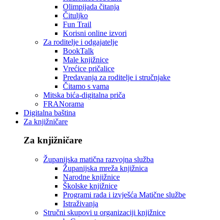
Olimpijada čitanja
Čituljko
Fun Trail
Korisni online izvori
Za roditelje i odgajatelje
BookTalk
Male knjižnice
Vrećice pričalice
Predavanja za roditelje i stručnjake
Čitamo s vama
Mitska bića-digitalna priča
FRANorama
Digitalna baština
Za knjižničare
Za knjižničare
Županijska matična razvojna služba
Županijska mreža knjižnica
Narodne knjižnice
Školske knjižnice
Programi rada i izvješća Matične službe
Istraživanja
Stručni skupovi u organizaciji knjižnice