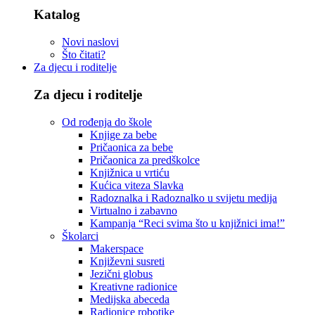
Katalog
Novi naslovi
Što čitati?
Za djecu i roditelje
Za djecu i roditelje
Od rođenja do škole
Knjige za bebe
Pričaonica za bebe
Pričaonica za predškolce
Knjižnica u vrtiću
Kućica viteza Slavka
Radoznalka i Radoznalko u svijetu medija
Virtualno i zabavno
Kampanja “Reci svima što u knjižnici ima!”
Školarci
Makerspace
Književni susreti
Jezični globus
Kreativne radionice
Medijska abeceda
Radionice robotike