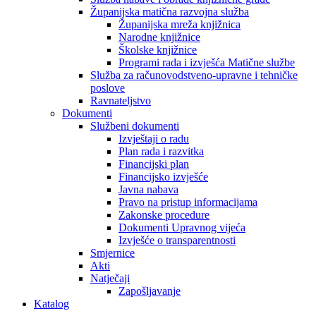
Županijska matična razvojna služba
Županijska mreža knjižnica
Narodne knjižnice
Školske knjižnice
Programi rada i izvješća Matične službe
Služba za računovodstveno-upravne i tehničke
poslove
Ravnateljstvo
Dokumenti
Službeni dokumenti
Izvještaji o radu
Plan rada i razvitka
Financijski plan
Financijsko izvješće
Javna nabava
Pravo na pristup informacijama
Zakonske procedure
Dokumenti Upravnog vijeća
Izvješće o transparentnosti
Smjernice
Akti
Natječaji
Zapošljavanje
Katalog