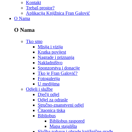
Kontakt
Trebaš prostor?
Aplikacija Knjižnica Fran Galović
O Nama
O Nama
Tko smo
Misija i vizija
Kratka povijest
Nagrade i priznanja
Nakladništvo
Sponzorstva i donacije
Tko je Fran Galović?
Fotogalerija
U medijima
Odjeli i službe
Dječji odjel
Odjel za odrasle
Stručno-znanstveni odjel
Čitaonica tiska
Bibliobus
Bibliobus raspored
Mapa stajališta
Služba nabave i obrade knjižnične građe