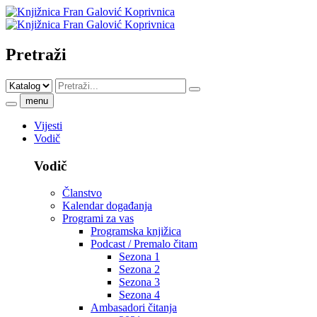
Pretraži
menu
Vijesti
Vodič
Vodič
Članstvo
Kalendar događanja
Programi za vas
Programska knjižica
Podcast / Premalo čitam
Sezona 1
Sezona 2
Sezona 3
Sezona 4
Ambasadori čitanja