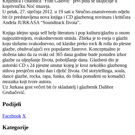
Knjižnica i čitaonica “Fran Galović” prvi puta se uključuje u
koprivničku Noć muzeja.
U petak, 27. siječnja 2012. u 19 sati u Stručno-znanstvenom odjelu
bit će predstavljena nova knjiga i CD glazbenog novinara i kritičara
Anđela JURKASA “Soundtrack života”.
Knjiga idejno spaja self help literaturu i pop kulturu/glazbu u onom
najpozitivnijem, svakodnevnom smislu. Zbirka je to eseja o glazbi
koju slušamo svakodnevno, od klasike preko rock & rolla do plesne
glazbe, obuhvaćajući sve popularne žanrove. Konceptualno je
složena tako da za svaki od 365 dana godine bude ponuđen izbor
glazbe za uljepšanje života, poboljšanje dana. Glazbeni dio je
autorski CD s 24 pjesme unutar kojeg je kroz nekoliko glazbenog
stilova presječen radni dan i djelić života. Od storytellinga, soula,
dance glazbe, rocka, rapa, funka, do folka ponuđeni su komadići
mozaika koji tvore autora.
Uz Jurkasa gost večeri bit će skladatelj i glazbenik Dalibor
Grubačević.
Podijeli
Facebook
X
Kategorije