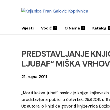
Vijesti
Vodič
O Nama
Katalog
PREDSTAVLJANJE KNJI
LJUBAF“ MIŠKA VRHO
21. rujna 2011.
„Morti kakva ljubaf“ naslov je knjige kajkavski
predstavljena publici u četvrtak, 29.9.2011. u 11
Uz autora, o knjizi će govoriti književnica Boži