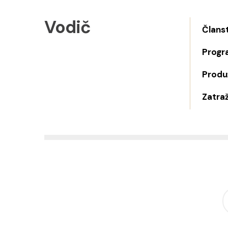
Vodič
Člans
Progr
Produž
Zatraž