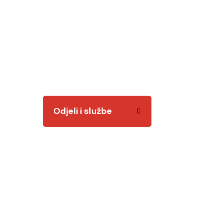
Odjeli i služb
Tu smo za vas! Kvalitetnim i odgovornim radom
Odjeli i službe