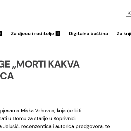
Za djecu i roditelje
Digitalna baština
Za knj
GE „MORTI KAKVA
VCA
h pjesama Miška Vrhovca, koja će biti
 sati u Domu za starije u Koprivnici.
ca Jelušić, recenzentica i autorica predgovora, te