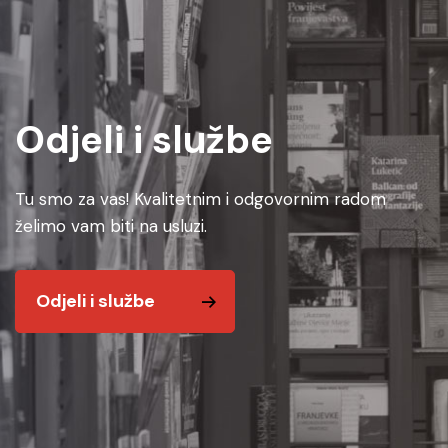
Odjeli i službe
Tu smo za vas! Kvalitetnim i odgovornim radom
želimo vam biti na usluzi.
Odjeli i službe