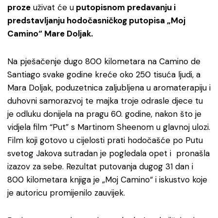
proze
uživat će u
putopisnom predavanju i
predstavljanju hodočasničkog putopisa „Moj
Camino“ Mare Doljak.
Na pješačenje dugo 800 kilometara na Camino de
Santiago svake godine kreće oko 250 tisuća ljudi, a
Mara Doljak, poduzetnica zaljubljena u aromaterapiju i
duhovni samorazvoj te majka troje odrasle djece tu
je odluku donijela na pragu 60. godine, nakon što je
vidjela film “Put” s Martinom Sheenom u glavnoj ulozi.
Film koji gotovo u cijelosti prati hodočašće po Putu
svetog Jakova sutradan je pogledala opet i pronašla
izazov za sebe. Rezultat putovanja dugog 31 dan i
800 kilometara knjiga je „Moj Camino“ i iskustvo koje
je autoricu promijenilo zauvijek.