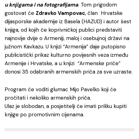
u knjigama i na fotografijama
. Tom prigodom
gostovat će
Zdravko Vampovac
, član Hrvatske
dijasporske akademije iz Basela (HAZUD) i autor šest
knjiga, od kojih će koprivničkoj publici predstaviti
najnovije dvije o Armeniji, maloj i osebujnoj državi na
južnom Kavkazu. U knjizi “Armenija” daje putopisno
publicistički prikaz kulturno povijesnih veza između
Armenije i Hrvatske, a u knjizi “Armenske priče”
donosi 35 odabranih armenskih priča za sve uzraste.
Program će voditi glumac Mijo Pavelko koji će
pročitati i nekoliko armenskih priča.
Ulaz je slobodan, a posjetitelji će imati priliku kupiti
knjige po promotivnim cijenama.