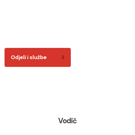
Odjeli i službe
Tu smo za vas! Kvalitetnim i odgovornim radom
želimo vam biti na usluzi.
Odjeli i službe
Vodič