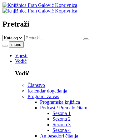
Pretraži
menu
Vijesti
Vodič
Vodič
Članstvo
Kalendar događanja
Programi za vas
Programska knjižica
Podcast / Premalo čitam
Sezona 1
Sezona 2
Sezona 3
Sezona 4
Ambasadori čitanja