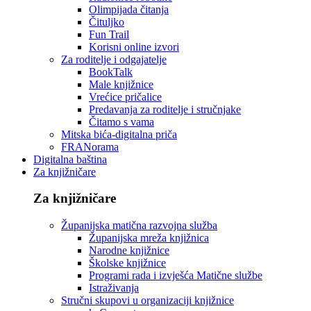
Olimpijada čitanja
Čituljko
Fun Trail
Korisni online izvori
Za roditelje i odgajatelje
BookTalk
Male knjižnice
Vrećice pričalice
Predavanja za roditelje i stručnjake
Čitamo s vama
Mitska bića-digitalna priča
FRANorama
Digitalna baština
Za knjižničare
Za knjižničare
Županijska matična razvojna služba
Županijska mreža knjižnica
Narodne knjižnice
Školske knjižnice
Programi rada i izvješća Matične službe
Istraživanja
Stručni skupovi u organizaciji knjižnice