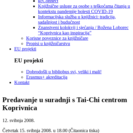
kcConnect
Knjižnične usluge za osobe s teškoćama čitanja u
kontekstu pandemije bolesti COVID-19
Informacijska služba u knjižnici: tradicija,
sadašnjost i budućnost
Znanstveni kolokvij i sjećanja / Božena Loborec
“Koprivnica kao inspiracija”
Korisne poveznice za knjižničare
Propisi u knjižničarstvu
EU projekti
EU projekti
Dobrodošli u bibliobus svi, veliki i mali!
Erasmus+ akreditacija
Kontakt
Predavanje u suradnji s Tai-Chi centrom
Koprivnica
12. svibnja 2008.
Četvrtak 15. svibnja 2008. u 18.00 (Čitaonica tiska)