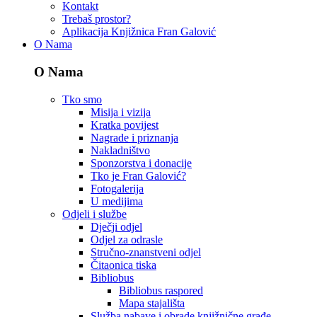
Kontakt
Trebaš prostor?
Aplikacija Knjižnica Fran Galović
O Nama
O Nama
Tko smo
Misija i vizija
Kratka povijest
Nagrade i priznanja
Nakladništvo
Sponzorstva i donacije
Tko je Fran Galović?
Fotogalerija
U medijima
Odjeli i službe
Dječji odjel
Odjel za odrasle
Stručno-znanstveni odjel
Čitaonica tiska
Bibliobus
Bibliobus raspored
Mapa stajališta
Služba nabave i obrade knjižnične građe