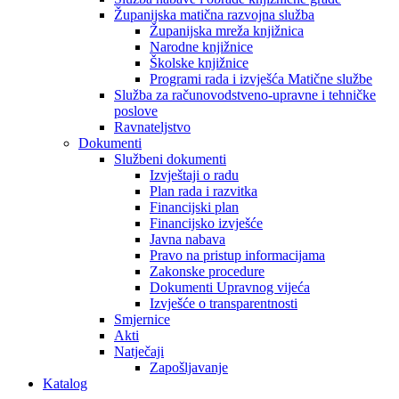
Županijska matična razvojna služba
Županijska mreža knjižnica
Narodne knjižnice
Školske knjižnice
Programi rada i izvješća Matične službe
Služba za računovodstveno-upravne i tehničke
poslove
Ravnateljstvo
Dokumenti
Službeni dokumenti
Izvještaji o radu
Plan rada i razvitka
Financijski plan
Financijsko izvješće
Javna nabava
Pravo na pristup informacijama
Zakonske procedure
Dokumenti Upravnog vijeća
Izvješće o transparentnosti
Smjernice
Akti
Natječaji
Zapošljavanje
Katalog