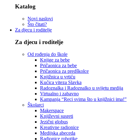
Katalog
Novi naslovi
Što čitati?
Za djecu i roditelje
Za djecu i roditelje
Od rođenja do škole
Knjige za bebe
Pričaonica za bebe
Pričaonica za predškolce
Knjižnica u vrtiću
Kućica viteza Slavka
Radoznalka i Radoznalko u svijetu medija
Virtualno i zabavno
Kampanja “Reci svima što u knjižnici ima!”
Školarci
Makerspace
Književni susreti
Jezični globus
Kreativne radionice
Medijska abeceda
Radionice robotike