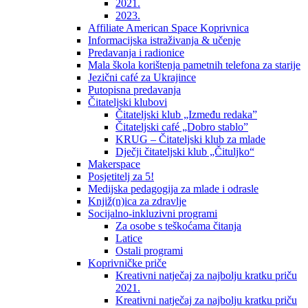
2021.
2023.
Affiliate American Space Koprivnica
Informacijska istraživanja & učenje
Predavanja i radionice
Mala škola korištenja pametnih telefona za starije
Jezični café za Ukrajince
Putopisna predavanja
Čitateljski klubovi
Čitateljski klub „Između redaka”
Čitateljski café „Dobro stablo”
KRUG – Čitateljski klub za mlade
Dječji čitateljski klub „Čituljko“
Makerspace
Posjetitelj za 5!
Medijska pedagogija za mlade i odrasle
Knjiž(n)ica za zdravlje
Socijalno-inkluzivni programi
Za osobe s teškoćama čitanja
Latice
Ostali programi
Koprivničke priče
Kreativni natječaj za najbolju kratku priču
2021.
Kreativni natječaj za najbolju kratku priču