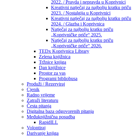
2022. / Pravda i nepravda u Koprivnici
Kreativni natječaj za najbolju kratku priču
2023. / Nostalgija u Koprivnici
Kreativni natječaj za najbolju kratku priču
2024. / Glazba i Koprivnica
Natječaj za najbolju kratku priču
„Koprivničke priče“ 2025.
Natječaj za najbolju kratku priču
„Koprivničke priče“ 2026.
TEDx Koprivnica Library
Zelena knjižnica
Tržnice knjiga
Dan knjižnice
Prostor za vas
Programi bibliobusa
Produži / Rezerviraj
Cjenik
Radno vrijeme
Zatraži literaturu
Česta pitanja
Digitalna baza odgovorenih pitanja
Međuknjižnična posudba
RapidILL
Volontiraj
Darivanje knjiga