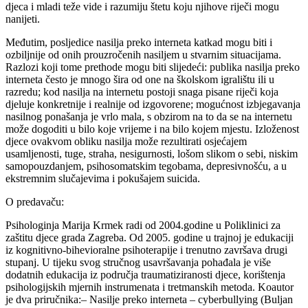
djeca i mladi teže vide i razumiju štetu koju njihove riječi mogu
nanijeti.
Međutim, posljedice nasilja preko interneta katkad mogu biti i
ozbiljnije od onih prouzročenih nasiljem u stvarnim situacijama.
Razlozi koji tome prethode mogu biti slijedeći: publika nasilja preko
interneta često je mnogo šira od one na školskom igralištu ili u
razredu; kod nasilja na internetu postoji snaga pisane riječi koja
djeluje konkretnije i realnije od izgovorene; mogućnost izbjegavanja
nasilnog ponašanja je vrlo mala, s obzirom na to da se na internetu
može dogoditi u bilo koje vrijeme i na bilo kojem mjestu. Izloženost
djece ovakvom obliku nasilja može rezultirati osjećajem
usamljenosti, tuge, straha, nesigurnosti, lošom slikom o sebi, niskim
samopouzdanjem, psihosomatskim tegobama, depresivnošću, a u
ekstremnim slučajevima i pokušajem suicida.
O predavaču:
Psihologinja Marija Krmek radi od 2004.godine u Poliklinici za
zaštitu djece grada Zagreba. Od 2005. godine u trajnoj je edukaciji
iz kognitivno-bihevioralne psihoterapije i trenutno završava drugi
stupanj. U tijeku svog stručnog usavršavanja pohađala je više
dodatnih edukacija iz područja traumatiziranosti djece, korištenja
psihologijskih mjernih instrumenata i tretmanskih metoda. Koautor
je dva priručnika:– Nasilje preko interneta – cyberbullying (Buljan