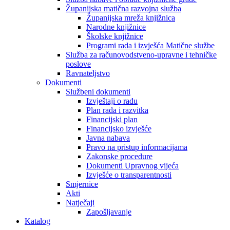
Županijska matična razvojna služba
Županijska mreža knjižnica
Narodne knjižnice
Školske knjižnice
Programi rada i izvješća Matične službe
Služba za računovodstveno-upravne i tehničke
poslove
Ravnateljstvo
Dokumenti
Službeni dokumenti
Izvještaji o radu
Plan rada i razvitka
Financijski plan
Financijsko izvješće
Javna nabava
Pravo na pristup informacijama
Zakonske procedure
Dokumenti Upravnog vijeća
Izvješće o transparentnosti
Smjernice
Akti
Natječaji
Zapošljavanje
Katalog