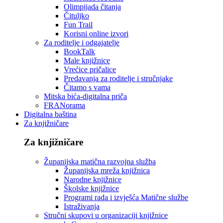
Olimpijada čitanja
Čituljko
Fun Trail
Korisni online izvori
Za roditelje i odgajatelje
BookTalk
Male knjižnice
Vrećice pričalice
Predavanja za roditelje i stručnjake
Čitamo s vama
Mitska bića-digitalna priča
FRANorama
Digitalna baština
Za knjižničare
Za knjižničare
Županijska matična razvojna služba
Županijska mreža knjižnica
Narodne knjižnice
Školske knjižnice
Programi rada i izvješća Matične službe
Istraživanja
Stručni skupovi u organizaciji knjižnice