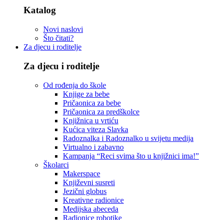
Katalog
Novi naslovi
Što čitati?
Za djecu i roditelje
Za djecu i roditelje
Od rođenja do škole
Knjige za bebe
Pričaonica za bebe
Pričaonica za predškolce
Knjižnica u vrtiću
Kućica viteza Slavka
Radoznalka i Radoznalko u svijetu medija
Virtualno i zabavno
Kampanja “Reci svima što u knjižnici ima!”
Školarci
Makerspace
Književni susreti
Jezični globus
Kreativne radionice
Medijska abeceda
Radionice robotike