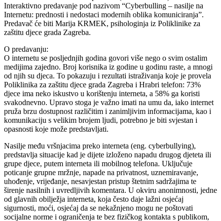
Interaktivno predavanje pod nazivom “Cyberbulling – nasilje na
Internetu: prednosti i nedostaci modernih oblika komuniciranja”.
Predavač će biti Marija KRMEK, psihologinja iz Poliklinike za
zaštitu djece grada Zagreba.
O predavanju:
O internetu se posljednjih godina govori više nego o svim ostalim
medijima zajedno. Broj korisnika iz godine u godinu raste, a mnogi
od njih su djeca. To pokazuju i rezultati istraživanja koje je provela
Poliklinika za zaštitu djece grada Zagreba i Hrabri telefon: 73%
djece ima neko iskustvo u korištenju interneta, a 58% ga koristi
svakodnevno. Upravo stoga je važno imati na umu da, iako internet
pruža brzu dostupnost različitim i zanimljivim informacijama, kao i
komunikaciju s velikim brojem ljudi, potrebno je biti svjestan i
opasnosti koje može predstavljati.
Nasilje među vršnjacima preko interneta (eng. cyberbullying),
predstavlja situacije kad je dijete izloženo napadu drugog djeteta ili
grupe djece, putem interneta ili mobilnog telefona. Uključuje
poticanje grupne mržnje, napade na privatnost, uznemiravanje,
uhođenje, vrijeđanje, nesavjestan pristup štetnim sadržajima te
širenje nasilnih i uvredljivih komentara. U okviru anonimnosti, jedne
od glavnih obilježja interneta, koja često daje lažni osjećaj
sigurnosti, moći, osjećaj da se nekažnjeno mogu ne poštovati
socijalne norme i ograničenja te bez fizičkog kontakta s publikom,