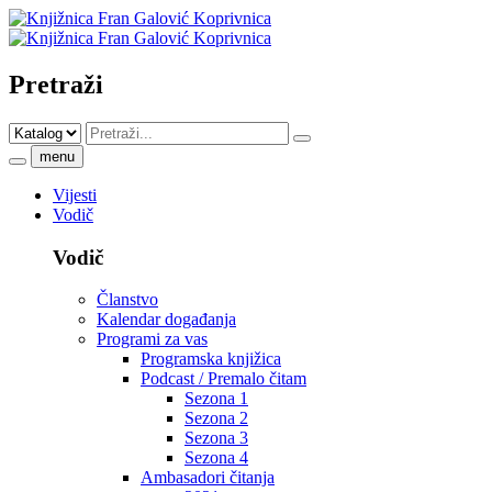
Pretraži
menu
Vijesti
Vodič
Vodič
Članstvo
Kalendar događanja
Programi za vas
Programska knjižica
Podcast / Premalo čitam
Sezona 1
Sezona 2
Sezona 3
Sezona 4
Ambasadori čitanja