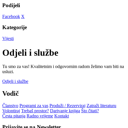
Podijeli
Facebook
X
Kategorije
Vijesti
Odjeli i službe
Tu smo za vas! Kvalitetnim i odgovornim radom želimo vam biti na
usluzi.
Odjeli i službe
Vodič
Članstvo
Programi za vas
Produži / Rezerviraj
Zatraži literaturu
Volontiraj
Trebaš prostor?
Darivanje knjiga
Što čitati?
Česta pitanja
Radno vrijeme
Kontakt
Prijavite se na Newsletter