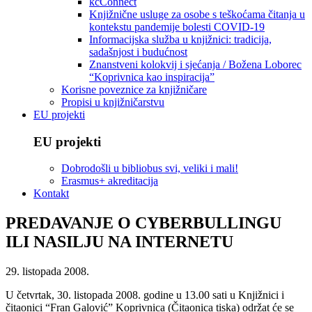
kcConnect
Knjižnične usluge za osobe s teškoćama čitanja u
kontekstu pandemije bolesti COVID-19
Informacijska služba u knjižnici: tradicija,
sadašnjost i budućnost
Znanstveni kolokvij i sjećanja / Božena Loborec
“Koprivnica kao inspiracija”
Korisne poveznice za knjižničare
Propisi u knjižničarstvu
EU projekti
EU projekti
Dobrodošli u bibliobus svi, veliki i mali!
Erasmus+ akreditacija
Kontakt
PREDAVANJE O CYBERBULLINGU
ILI NASILJU NA INTERNETU
29. listopada 2008.
U četvrtak, 30. listopada 2008. godine u 13.00 sati u Knjižnici i
čitaonici “Fran Galović” Koprivnica (Čitaonica tiska) održat će se