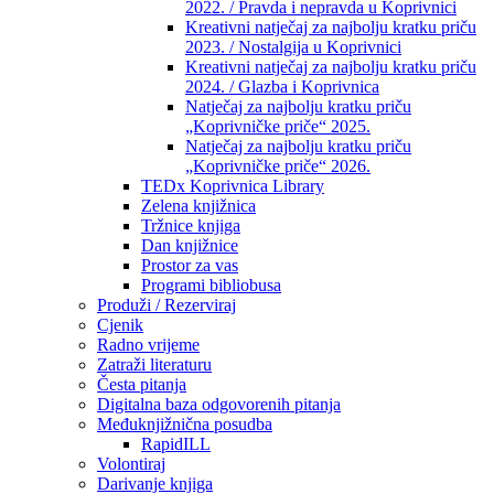
2022. / Pravda i nepravda u Koprivnici
Kreativni natječaj za najbolju kratku priču
2023. / Nostalgija u Koprivnici
Kreativni natječaj za najbolju kratku priču
2024. / Glazba i Koprivnica
Natječaj za najbolju kratku priču
„Koprivničke priče“ 2025.
Natječaj za najbolju kratku priču
„Koprivničke priče“ 2026.
TEDx Koprivnica Library
Zelena knjižnica
Tržnice knjiga
Dan knjižnice
Prostor za vas
Programi bibliobusa
Produži / Rezerviraj
Cjenik
Radno vrijeme
Zatraži literaturu
Česta pitanja
Digitalna baza odgovorenih pitanja
Međuknjižnična posudba
RapidILL
Volontiraj
Darivanje knjiga