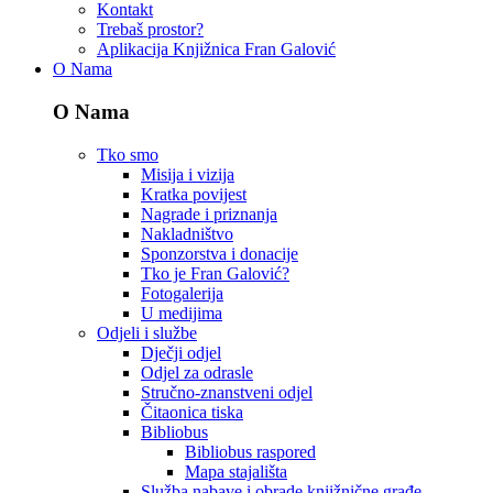
Kontakt
Trebaš prostor?
Aplikacija Knjižnica Fran Galović
O Nama
O Nama
Tko smo
Misija i vizija
Kratka povijest
Nagrade i priznanja
Nakladništvo
Sponzorstva i donacije
Tko je Fran Galović?
Fotogalerija
U medijima
Odjeli i službe
Dječji odjel
Odjel za odrasle
Stručno-znanstveni odjel
Čitaonica tiska
Bibliobus
Bibliobus raspored
Mapa stajališta
Služba nabave i obrade knjižnične građe