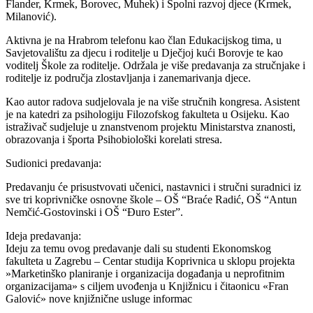
Flander, Krmek, Borovec, Muhek) i Spolni razvoj djece (Krmek,
Milanović).
Aktivna je na Hrabrom telefonu kao član Edukacijskog tima, u
Savjetovalištu za djecu i roditelje u Dječjoj kući Borovje te kao
voditelj Škole za roditelje. Održala je više predavanja za stručnjake i
roditelje iz područja zlostavljanja i zanemarivanja djece.
Kao autor radova sudjelovala je na više stručnih kongresa. Asistent
je na katedri za psihologiju Filozofskog fakulteta u Osijeku. Kao
istraživač sudjeluje u znanstvenom projektu Ministarstva znanosti,
obrazovanja i športa Psihobiološki korelati stresa.
Sudionici predavanja:
Predavanju će prisustvovati učenici, nastavnici i stručni suradnici iz
sve tri koprivničke osnovne škole – OŠ “Braće Radić, OŠ “Antun
Nemčić-Gostovinski i OŠ “Đuro Ester”.
Ideja predavanja:
Ideju za temu ovog predavanje dali su studenti Ekonomskog
fakulteta u Zagrebu – Centar studija Koprivnica u sklopu projekta
»Marketinško planiranje i organizacija događanja u neprofitnim
organizacijama» s ciljem uvođenja u Knjižnicu i čitaonicu «Fran
Galović» nove knjižnične usluge informac