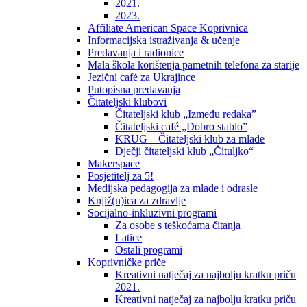
2021.
2023.
Affiliate American Space Koprivnica
Informacijska istraživanja & učenje
Predavanja i radionice
Mala škola korištenja pametnih telefona za starije
Jezični café za Ukrajince
Putopisna predavanja
Čitateljski klubovi
Čitateljski klub „Između redaka”
Čitateljski café „Dobro stablo”
KRUG – Čitateljski klub za mlade
Dječji čitateljski klub „Čituljko“
Makerspace
Posjetitelj za 5!
Medijska pedagogija za mlade i odrasle
Knjiž(n)ica za zdravlje
Socijalno-inkluzivni programi
Za osobe s teškoćama čitanja
Latice
Ostali programi
Koprivničke priče
Kreativni natječaj za najbolju kratku priču
2021.
Kreativni natječaj za najbolju kratku priču