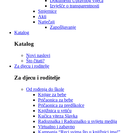
Dokumenti Upravnog vijeća
Izvješće o transparentnosti
Smjernice
Akti
Natječaji
Zapošljavanje
Katalog
Katalog
Novi naslovi
Što čitati?
Za djecu i roditelje
Za djecu i roditelje
Od rođenja do škole
Knjige za bebe
Pričaonica za bebe
Pričaonica za predškolce
Knjižnica u vrtiću
Kućica viteza Slavka
Radoznalka i Radoznalko u svijetu medija
Virtualno i zabavno
Kampanja “Reci svima što u knjižnici ima!”