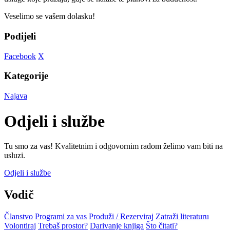
Veselimo se vašem dolasku!
Podijeli
Facebook
X
Kategorije
Najava
Odjeli i službe
Tu smo za vas! Kvalitetnim i odgovornim radom želimo vam biti na
usluzi.
Odjeli i službe
Vodič
Članstvo
Programi za vas
Produži / Rezerviraj
Zatraži literaturu
Volontiraj
Trebaš prostor?
Darivanje knjiga
Što čitati?