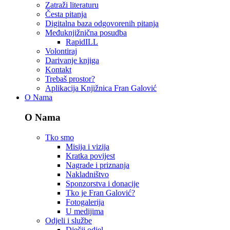
Zatraži literaturu
Česta pitanja
Digitalna baza odgovorenih pitanja
Međuknjižnična posudba
RapidILL
Volontiraj
Darivanje knjiga
Kontakt
Trebaš prostor?
Aplikacija Knjižnica Fran Galović
O Nama
O Nama
Tko smo
Misija i vizija
Kratka povijest
Nagrade i priznanja
Nakladništvo
Sponzorstva i donacije
Tko je Fran Galović?
Fotogalerija
U medijima
Odjeli i službe
Dječji odjel