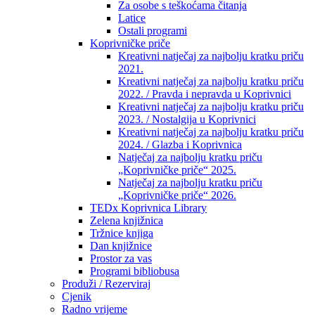
Za osobe s teškoćama čitanja
Latice
Ostali programi
Koprivničke priče
Kreativni natječaj za najbolju kratku priču
2021.
Kreativni natječaj za najbolju kratku priču
2022. / Pravda i nepravda u Koprivnici
Kreativni natječaj za najbolju kratku priču
2023. / Nostalgija u Koprivnici
Kreativni natječaj za najbolju kratku priču
2024. / Glazba i Koprivnica
Natječaj za najbolju kratku priču
„Koprivničke priče“ 2025.
Natječaj za najbolju kratku priču
„Koprivničke priče“ 2026.
TEDx Koprivnica Library
Zelena knjižnica
Tržnice knjiga
Dan knjižnice
Prostor za vas
Programi bibliobusa
Produži / Rezerviraj
Cjenik
Radno vrijeme