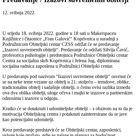
12. svibnja 2022.
U srijedu 18. svibnja 2022. godine u 18 sati u Makerspaceu
Knjižnice i čitaonice „Fran Galović“ Koprivnica u suradnji s
Podružnicom Obiteljski centar CZSS održat će se predavanje
„Izazovi suvremenih obitelji“. Predavanje će održati Silvija Čavić,
profesorica psihologije i predstojnica Podružnice Obiteljski centar
Centra za socijalnu skrb Koprivnica i Jelena Jug, diplomirana
socijalna radnica zaposlena u Podružnici Obiteljski centar.
U predavanju pod nazivom “Izazovi suvremene obitelji” osvrnut će
se na neke teme vezane uz obitelj u 21. stoljeću – trendove, oblike,
tradicionalnu obitelj i sadašnje obitelji, o čemu ovisi razlika između
ova dva oblika obitelji, uloge očeva i majki te izazove u partnerskim
odnosima i izazove u odgoju.
Kratko će se dotaknuti i udomiteljske obitelji – s obzirom na to da je
motivacija Obiteljskog centra i potaknuti zainteresirane da se jave
kao potencijalni udomitelji.
Kroz predavanje predstavit će se Obiteljski centar, zaposlenici,
usluge koje pružaju, gdje se nalaze te planovi za budućnost.