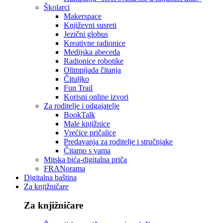
Školarci
Makerspace
Književni susreti
Jezični globus
Kreativne radionice
Medijska abeceda
Radionice robotike
Olimpijada čitanja
Čituljko
Fun Trail
Korisni online izvori
Za roditelje i odgajatelje
BookTalk
Male knjižnice
Vrećice pričalice
Predavanja za roditelje i stručnjake
Čitamo s vama
Mitska bića-digitalna priča
FRANorama
Digitalna baština
Za knjižničare
Za knjižničare