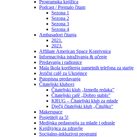
Programska knjižica
Podcast / Premalo čitam
Sezona 1
Sezona 2
Sezona 3
Sezona 4
Ambasadori čitanja
2021.
2023.
Affiliate American Space Koprivnica
Informacijska istraživanja & učenje
Predavanja i radionice
Mala škola korištenja pametnih telefona za starije
Jezični café za Ukrajince
Putopisna predavanja
Čitateljski klubovi
Čitateljski klub „Između redaka”
Čitateljski café „Dobro stablo”
KRUG – Čitateljski klub za mlade
Dječji čitateljski klub „Čituljko“
Makerspace
Posjetitelj za 5!
Medijska pedagogija za mlade i odrasle
Knjiž(n)ica za zdravlje
Socijalno-inkluzivni programi