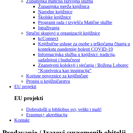
Županijska matična razvojna služba
Županijska mreža knjižnica
Narodne knjižnice
Školske knjižnice
Programi rada i izvješća Matične službe
Istraživanja
Stručni skupovi u organizaciji knjižnice
kcConnect
Knjižnične usluge za osobe s teškoćama čitanja u
kontekstu pandemije bolesti COVID-19
Informacijska služba u knjižnici: tradicija,
sadašnjost i budućnost
Znanstveni kolokvij i sjećanja / Božena Loborec
“Koprivnica kao inspiracija”
Korisne poveznice za knjižničare
Propisi u knjižničarstvu
EU projekti
EU projekti
Dobrodošli u bibliobus svi, veliki i mali!
Erasmus+ akreditacija
Kontakt
Predavanje / Izazovi suvremenih obitelji