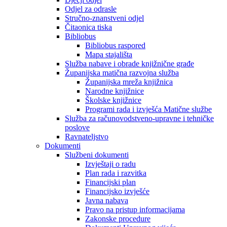
Odjel za odrasle
Stručno-znanstveni odjel
Čitaonica tiska
Bibliobus
Bibliobus raspored
Mapa stajališta
Služba nabave i obrade knjižnične građe
Županijska matična razvojna služba
Županijska mreža knjižnica
Narodne knjižnice
Školske knjižnice
Programi rada i izvješća Matične službe
Služba za računovodstveno-upravne i tehničke
poslove
Ravnateljstvo
Dokumenti
Službeni dokumenti
Izvještaji o radu
Plan rada i razvitka
Financijski plan
Financijsko izvješće
Javna nabava
Pravo na pristup informacijama
Zakonske procedure