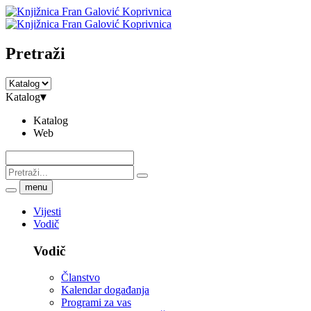
Pretraži
Katalog
▾
Katalog
Web
menu
Vijesti
Vodič
Vodič
Članstvo
Kalendar događanja
Programi za vas