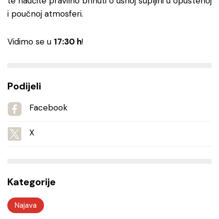
te naučite pravilno brinuti o usnoj šupljini u opuštenoj
i poučnoj atmosferi.
Vidimo se u
17:30 h
!
Podijeli
Facebook
X
Kategorije
Najava