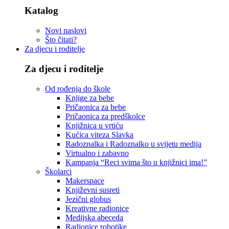
Katalog
Novi naslovi
Što čitati?
Za djecu i roditelje
Za djecu i roditelje
Od rođenja do škole
Knjige za bebe
Pričaonica za bebe
Pričaonica za predškolce
Knjižnica u vrtiću
Kućica viteza Slavka
Radoznalka i Radoznalko u svijetu medija
Virtualno i zabavno
Kampanja “Reci svima što u knjižnici ima!”
Školarci
Makerspace
Književni susreti
Jezični globus
Kreativne radionice
Medijska abeceda
Radionice robotike