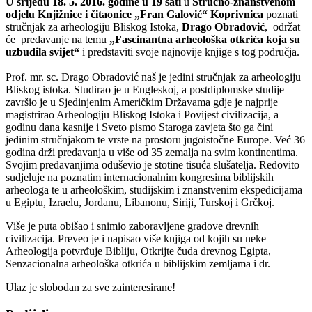
U srijedu 18. 5. 2016. godine u 19 sati
u
Stručno-znanstvenom
odjelu Knjižnice i čitaonice „Fran Galović“ Koprivnica
poznati
stručnjak za arheologiju Bliskog Istoka,
Drago Obradović
, održat
će predavanje na temu
„Fascinantna arheološka otkrića koja su
uzbudila svijet“
i predstaviti svoje najnovije knjige s tog područja.
Prof. mr. sc. Drago Obradović naš je jedini stručnjak za arheologiju
Bliskog istoka. Studirao je u Engleskoj, a postdiplomske studije
završio je u Sjedinjenim Američkim Državama gdje je najprije
magistrirao Arheologiju Bliskog Istoka i Povijest civilizacija, a
godinu dana kasnije i Sveto pismo Staroga zavjeta što ga čini
jedinim stručnjakom te vrste na prostoru jugoistočne Europe. Već 36
godina drži predavanja u više od 35 zemalja na svim kontinentima.
Svojim predavanjima oduševio je stotine tisuća slušatelja. Redovito
sudjeluje na poznatim internacionalnim kongresima biblijskih
arheologa te u arheološkim, studijskim i znanstvenim ekspedicijama
u Egiptu, Izraelu, Jordanu, Libanonu, Siriji, Turskoj i Grčkoj.
Više je puta obišao i snimio zaboravljene gradove drevnih
civilizacija. Preveo je i napisao više knjiga od kojih su neke
Arheologija potvrđuje Bibliju, Otkrijte čuda drevnog Egipta,
Senzacionalna arheološka otkrića u biblijskim zemljama i dr.
Ulaz je slobodan za sve zainteresirane!