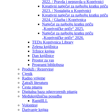
2022. / Pravda i nepravda u Koprivnici
Kreativni natječaj za najbolju kratku priču
2023. / Nostalgija u Koprivnici
Kreativni natječaj za najbolju kratku priču
2024. / Glazba i Koprivnica
Natječaj za najbolju kratku priču
„Koprivničke priče“ 2025.
Natječaj za najbolju kratku priču
„Koprivničke priče“ 2026.
TEDx Koprivnica Library
Zelena knjižnica
Tržnice knjiga
Dan knjižnice
Prostor za vas
Programi bibliobusa
Produži / Rezerviraj
Cjenik
Radno vrijeme
Zatraži literaturu
Česta pitanja
Digitalna baza odgovorenih pitanja
Međuknjižnična posudba
RapidILL
Volontiraj
Darivanje knjiga