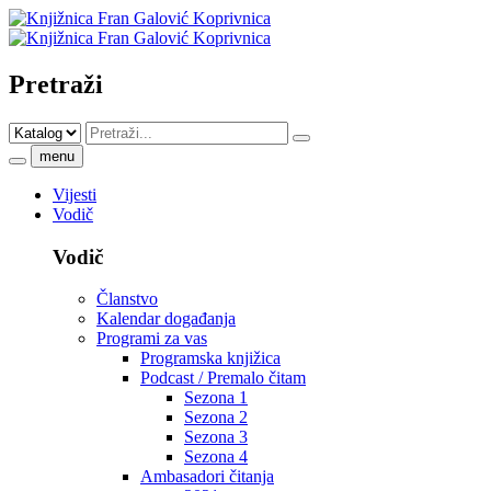
Pretraži
menu
Vijesti
Vodič
Vodič
Članstvo
Kalendar događanja
Programi za vas
Programska knjižica
Podcast / Premalo čitam
Sezona 1
Sezona 2
Sezona 3
Sezona 4
Ambasadori čitanja