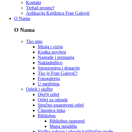
Kontakt
Trebaš prostor?
Aplikacija Knjižnica Fran Galović
O Nama
O Nama
Tko smo
Misija i vizija
Kratka povijest
Nagrade i priznanja
Nakladništvo
Sponzorstva i donacije
Tko je Fran Galović?
Fotogalerija
U medijima
Odjeli i službe
Dječji odjel
Odjel za odrasle
Stručno-znanstveni odjel
Čitaonica tiska
Bibliobus
Bibliobus raspored
Mapa stajališta
Služba nabave i obrade knjižnične građe