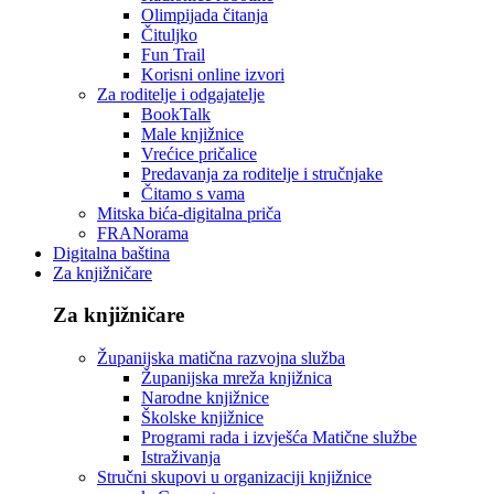
Olimpijada čitanja
Čituljko
Fun Trail
Korisni online izvori
Za roditelje i odgajatelje
BookTalk
Male knjižnice
Vrećice pričalice
Predavanja za roditelje i stručnjake
Čitamo s vama
Mitska bića-digitalna priča
FRANorama
Digitalna baština
Za knjižničare
Za knjižničare
Županijska matična razvojna služba
Županijska mreža knjižnica
Narodne knjižnice
Školske knjižnice
Programi rada i izvješća Matične službe
Istraživanja
Stručni skupovi u organizaciji knjižnice