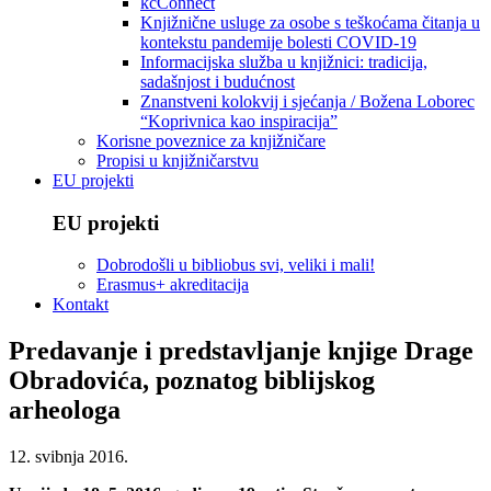
kcConnect
Knjižnične usluge za osobe s teškoćama čitanja u
kontekstu pandemije bolesti COVID-19
Informacijska služba u knjižnici: tradicija,
sadašnjost i budućnost
Znanstveni kolokvij i sjećanja / Božena Loborec
“Koprivnica kao inspiracija”
Korisne poveznice za knjižničare
Propisi u knjižničarstvu
EU projekti
EU projekti
Dobrodošli u bibliobus svi, veliki i mali!
Erasmus+ akreditacija
Kontakt
Predavanje i predstavljanje knjige Drage
Obradovića, poznatog biblijskog
arheologa
12. svibnja 2016.