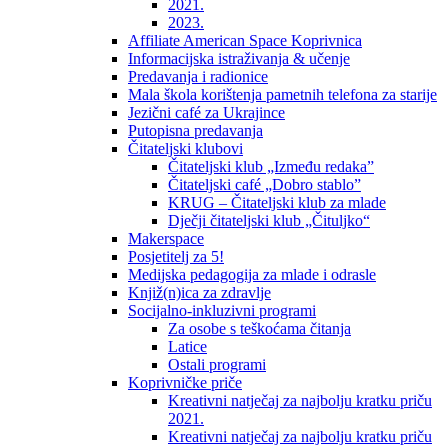
2021.
2023.
Affiliate American Space Koprivnica
Informacijska istraživanja & učenje
Predavanja i radionice
Mala škola korištenja pametnih telefona za starije
Jezični café za Ukrajince
Putopisna predavanja
Čitateljski klubovi
Čitateljski klub „Između redaka”
Čitateljski café „Dobro stablo”
KRUG – Čitateljski klub za mlade
Dječji čitateljski klub „Čituljko“
Makerspace
Posjetitelj za 5!
Medijska pedagogija za mlade i odrasle
Knjiž(n)ica za zdravlje
Socijalno-inkluzivni programi
Za osobe s teškoćama čitanja
Latice
Ostali programi
Koprivničke priče
Kreativni natječaj za najbolju kratku priču
2021.
Kreativni natječaj za najbolju kratku priču