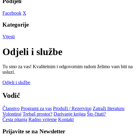
Podijeli
Facebook
X
Kategorije
Vijesti
Odjeli i službe
Tu smo za vas! Kvalitetnim i odgovornim radom želimo vam biti na
usluzi.
Odjeli i službe
Vodič
Članstvo
Programi za vas
Produži / Rezerviraj
Zatraži literaturu
Volontiraj
Trebaš prostor?
Darivanje knjiga
Što čitati?
Česta pitanja
Radno vrijeme
Kontakt
Prijavite se na Newsletter