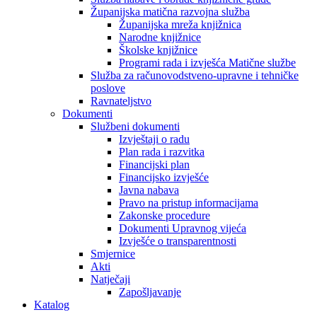
Županijska matična razvojna služba
Županijska mreža knjižnica
Narodne knjižnice
Školske knjižnice
Programi rada i izvješća Matične službe
Služba za računovodstveno-upravne i tehničke
poslove
Ravnateljstvo
Dokumenti
Službeni dokumenti
Izvještaji o radu
Plan rada i razvitka
Financijski plan
Financijsko izvješće
Javna nabava
Pravo na pristup informacijama
Zakonske procedure
Dokumenti Upravnog vijeća
Izvješće o transparentnosti
Smjernice
Akti
Natječaji
Zapošljavanje
Katalog