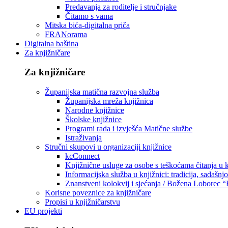
Predavanja za roditelje i stručnjake
Čitamo s vama
Mitska bića-digitalna priča
FRANorama
Digitalna baština
Za knjižničare
Za knjižničare
Županijska matična razvojna služba
Županijska mreža knjižnica
Narodne knjižnice
Školske knjižnice
Programi rada i izvješća Matične službe
Istraživanja
Stručni skupovi u organizaciji knjižnice
kcConnect
Knjižnične usluge za osobe s teškoćama čitanja u
Informacijska služba u knjižnici: tradicija, sadašnj
Znanstveni kolokvij i sjećanja / Božena Loborec “
Korisne poveznice za knjižničare
Propisi u knjižničarstvu
EU projekti