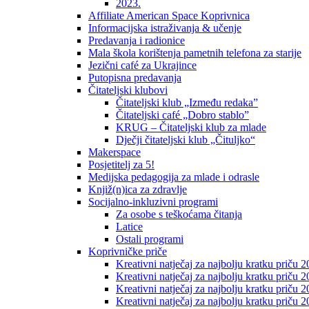
2023.
Affiliate American Space Koprivnica
Informacijska istraživanja & učenje
Predavanja i radionice
Mala škola korištenja pametnih telefona za starije
Jezični café za Ukrajince
Putopisna predavanja
Čitateljski klubovi
Čitateljski klub „Između redaka”
Čitateljski café „Dobro stablo”
KRUG – Čitateljski klub za mlade
Dječji čitateljski klub „Čituljko“
Makerspace
Posjetitelj za 5!
Medijska pedagogija za mlade i odrasle
Knjiž(n)ica za zdravlje
Socijalno-inkluzivni programi
Za osobe s teškoćama čitanja
Latice
Ostali programi
Koprivničke priče
Kreativni natječaj za najbolju kratku priču 2
Kreativni natječaj za najbolju kratku priču 
Kreativni natječaj za najbolju kratku priču 2
Kreativni natječaj za najbolju kratku priču 