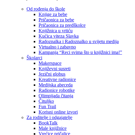
Od rođenja do škole
Knjige za bebe
Pričaonica za bebe
Pričaonica za predškolce
Knjižnica u vrtiću
Kućica viteza Slavka
Radoznalka i Radoznalko u svijetu medija
Virtualno i zabavno
Kampanja “Reci svima što u knjižnici ima!”
Školarci
Makerspace
Književni susreti
Jezični globus
Kreativne radionice
Medijska abeceda
Radionice robotike
Olimpijada čitanja
Čituljko
Fun Trail
Korisni online izvori
Za roditelje i odgajatelje
BookTalk
Male knjižnice
Vrećice pričalice