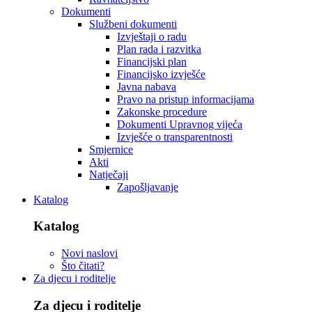
Dokumenti
Službeni dokumenti
Izvještaji o radu
Plan rada i razvitka
Financijski plan
Financijsko izvješće
Javna nabava
Pravo na pristup informacijama
Zakonske procedure
Dokumenti Upravnog vijeća
Izvješće o transparentnosti
Smjernice
Akti
Natječaji
Zapošljavanje
Katalog
Katalog
Novi naslovi
Što čitati?
Za djecu i roditelje
Za djecu i roditelje