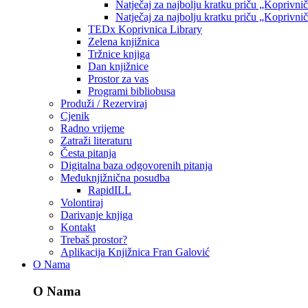
Natječaj za najbolju kratku priču „Koprivni
Natječaj za najbolju kratku priču „Koprivni
TEDx Koprivnica Library
Zelena knjižnica
Tržnice knjiga
Dan knjižnice
Prostor za vas
Programi bibliobusa
Produži / Rezerviraj
Cjenik
Radno vrijeme
Zatraži literaturu
Česta pitanja
Digitalna baza odgovorenih pitanja
Međuknjižnična posudba
RapidILL
Volontiraj
Darivanje knjiga
Kontakt
Trebaš prostor?
Aplikacija Knjižnica Fran Galović
O Nama
O Nama