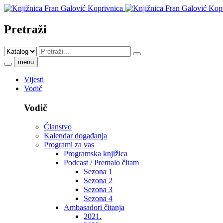
Pretraži
menu
Vijesti
Vodič
Vodič
Članstvo
Kalendar događanja
Programi za vas
Programska knjižica
Podcast / Premalo čitam
Sezona 1
Sezona 2
Sezona 3
Sezona 4
Ambasadori čitanja
2021.