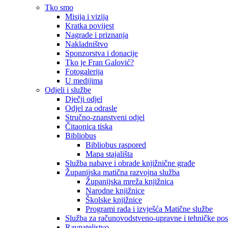
Tko smo
Misija i vizija
Kratka povijest
Nagrade i priznanja
Nakladništvo
Sponzorstva i donacije
Tko je Fran Galović?
Fotogalerija
U medijima
Odjeli i službe
Dječji odjel
Odjel za odrasle
Stručno-znanstveni odjel
Čitaonica tiska
Bibliobus
Bibliobus raspored
Mapa stajališta
Služba nabave i obrade knjižnične građe
Županijska matična razvojna služba
Županijska mreža knjižnica
Narodne knjižnice
Školske knjižnice
Programi rada i izvješća Matične službe
Služba za računovodstveno-upravne i tehničke po
Ravnateljstvo