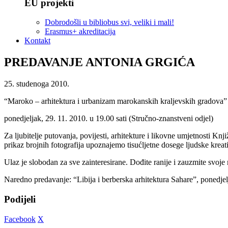
EU projekti
Dobrodošli u bibliobus svi, veliki i mali!
Erasmus+ akreditacija
Kontakt
PREDAVANJE ANTONIA GRGIĆA
25. studenoga 2010.
“Maroko – arhitektura i urbanizam marokanskih kraljevskih gradova”
ponedjeljak, 29. 11. 2010. u 19.00 sati (Stručno-znanstveni odjel)
Za ljubitelje putovanja, povijesti, arhitekture i likovne umjetnosti 
prikaz brojnih fotografija upoznajemo tisućljetne dosege ljudske krea
Ulaz je slobodan za sve zainteresirane. Dođite ranije i zauzmite svoje m
Naredno predavanje: “Libija i berberska arhitektura Sahare”, ponedjel
Podijeli
Facebook
X