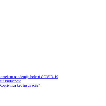
 kontekstu pandemije bolesti COVID-19
ost i budućnost
Koprivnica kao inspiracija”