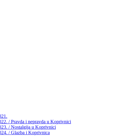
021.
2022. / Pravda i nepravda u Koprivnici
023. / Nostalgija u Koprivnici
2024. / Glazba i Koprivnica