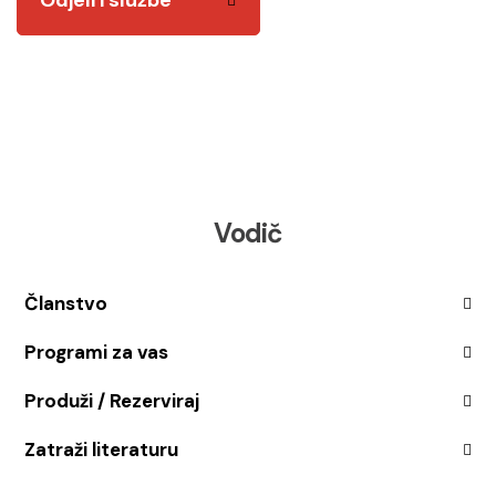
Odjeli i službe
Vodič
Članstvo
Programi za vas
Produži / Rezerviraj
Zatraži literaturu