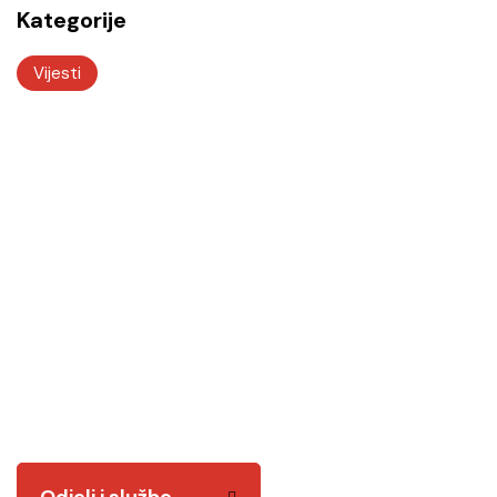
Kategorije
Vijesti
Odjeli i službe
Tu smo za vas! Kvalitetnim i odgovornim radom
želimo vam biti na usluzi.