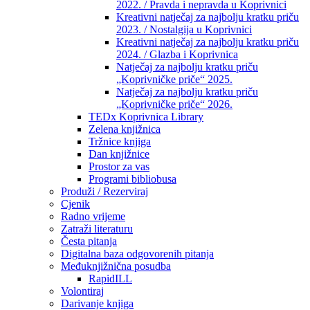
2022. / Pravda i nepravda u Koprivnici
Kreativni natječaj za najbolju kratku priču
2023. / Nostalgija u Koprivnici
Kreativni natječaj za najbolju kratku priču
2024. / Glazba i Koprivnica
Natječaj za najbolju kratku priču
„Koprivničke priče“ 2025.
Natječaj za najbolju kratku priču
„Koprivničke priče“ 2026.
TEDx Koprivnica Library
Zelena knjižnica
Tržnice knjiga
Dan knjižnice
Prostor za vas
Programi bibliobusa
Produži / Rezerviraj
Cjenik
Radno vrijeme
Zatraži literaturu
Česta pitanja
Digitalna baza odgovorenih pitanja
Međuknjižnična posudba
RapidILL
Volontiraj
Darivanje knjiga