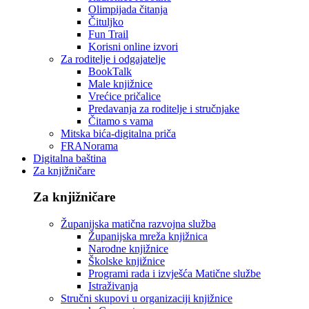
Olimpijada čitanja
Čituljko
Fun Trail
Korisni online izvori
Za roditelje i odgajatelje
BookTalk
Male knjižnice
Vrećice pričalice
Predavanja za roditelje i stručnjake
Čitamo s vama
Mitska bića-digitalna priča
FRANorama
Digitalna baština
Za knjižničare
Za knjižničare
Županijska matična razvojna služba
Županijska mreža knjižnica
Narodne knjižnice
Školske knjižnice
Programi rada i izvješća Matične službe
Istraživanja
Stručni skupovi u organizaciji knjižnice