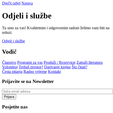
Dječji odjel
Najava
Odjeli i službe
Tu smo za vas! Kvalitetnim i odgovornim radom želimo vam biti na
usluzi.
Odjeli i službe
Vodič
Članstvo
Programi za vas
Produži / Rezerviraj
Zatraži literaturu
Volontiraj
Trebaš prostor?
Darivanje knjiga
Što čitati?
Česta pitanja
Radno vrijeme
Kontakt
Prijavite se na Newsletter
Posjetite nas