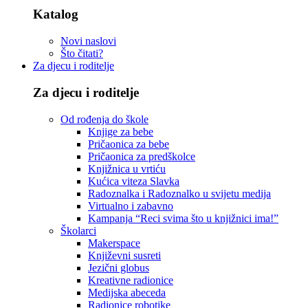
Katalog
Novi naslovi
Što čitati?
Za djecu i roditelje
Za djecu i roditelje
Od rođenja do škole
Knjige za bebe
Pričaonica za bebe
Pričaonica za predškolce
Knjižnica u vrtiću
Kućica viteza Slavka
Radoznalka i Radoznalko u svijetu medija
Virtualno i zabavno
Kampanja “Reci svima što u knjižnici ima!”
Školarci
Makerspace
Književni susreti
Jezični globus
Kreativne radionice
Medijska abeceda
Radionice robotike