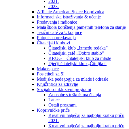
2021.
2023.
Affiliate American Space Koprivnica
Informacijska istraživanja & učenje
Predavanja i radionice
Mala škola korištenja pametnih telefona za starije
Jezični café za Ukrajince
Putopisna predavanja
Čitateljski klubovi
Čitateljski klub „Između redaka”
Čitateljski café „Dobro stablo”
KRUG – Čitateljski klub za mlade
Dječji čitateljski klub „Čituljko“
Makerspace
Posjetitelj za 5!
Medijska pedagogija za mlade i odrasle
Knjiž(n)ica za zdravlje
Socijalno-inkluzivni programi
Za osobe s teškoćama čitanja
Latice
Ostali programi
Koprivničke priče
Kreativni natječaj za najbolju kratku priču
2021.
Kreativni natječaj za najbolju kratku priču