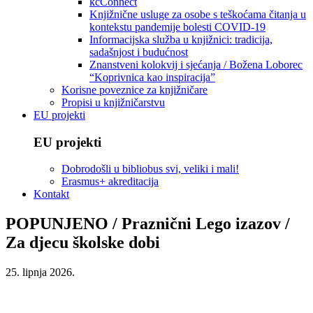
kcConnect
Knjižnične usluge za osobe s teškoćama čitanja u
kontekstu pandemije bolesti COVID-19
Informacijska služba u knjižnici: tradicija,
sadašnjost i budućnost
Znanstveni kolokvij i sjećanja / Božena Loborec
“Koprivnica kao inspiracija”
Korisne poveznice za knjižničare
Propisi u knjižničarstvu
EU projekti
EU projekti
Dobrodošli u bibliobus svi, veliki i mali!
Erasmus+ akreditacija
Kontakt
POPUNJENO / Praznični Lego izazov /
Za djecu školske dobi
25. lipnja 2026.