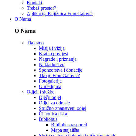
Kontakt
Trebaš prostor?
Aplikacija Knjižnica Fran Galović
O Nama
O Nama
Tko smo
Misija i vizija
Kratka povijest
Nagrade i priznanja
Nakladništvo
Sponzorstva i donacije
Tko je Fran Galović?
Fotogalerija
U medijima
Odjeli i službe
Dječji odjel
Odjel za odrasle
Stručno-znanstveni odjel
Čitaonica tiska
Bibliobus
Bibliobus raspored
Mapa stajališta
Služba nabave i obrade knjižnične građe