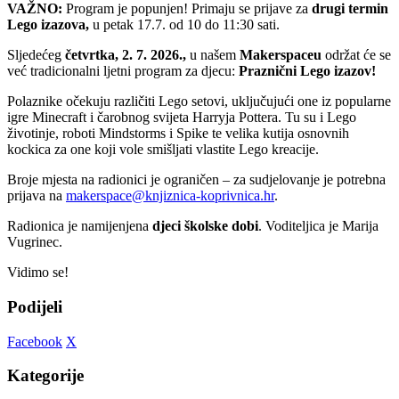
VAŽNO:
Program je popunjen! Primaju se prijave za
drugi termin
Lego izazova,
u petak 17.7. od 10 do 11:30 sati.
Sljedećeg
četvrtka, 2. 7. 2026.,
u našem
Makerspaceu
održat će se
već tradicionalni ljetni program za djecu:
Praznični Lego izazov!
Polaznike očekuju različiti Lego setovi, uključujući one iz popularne
igre Minecraft i čarobnog svijeta Harryja Pottera. Tu su i Lego
životinje, roboti Mindstorms i Spike te velika kutija osnovnih
kockica za one koji vole smišljati vlastite Lego kreacije.
Broje mjesta na radionici je ograničen – za sudjelovanje je potrebna
prijava na
makerspace@knjiznica-koprivnica.hr
.
Radionica je namijenjena
djeci školske dobi
. Voditeljica je Marija
Vugrinec.
Vidimo se!
Podijeli
Facebook
X
Kategorije