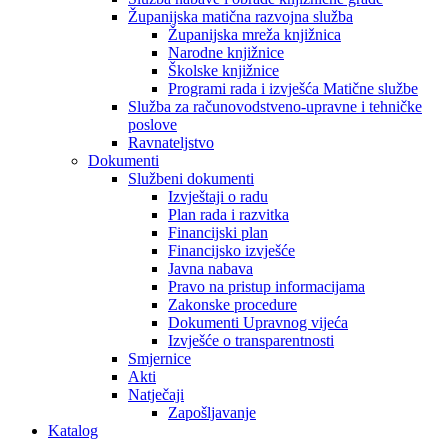
Županijska matična razvojna služba
Županijska mreža knjižnica
Narodne knjižnice
Školske knjižnice
Programi rada i izvješća Matične službe
Služba za računovodstveno-upravne i tehničke
poslove
Ravnateljstvo
Dokumenti
Službeni dokumenti
Izvještaji o radu
Plan rada i razvitka
Financijski plan
Financijsko izvješće
Javna nabava
Pravo na pristup informacijama
Zakonske procedure
Dokumenti Upravnog vijeća
Izvješće o transparentnosti
Smjernice
Akti
Natječaji
Zapošljavanje
Katalog