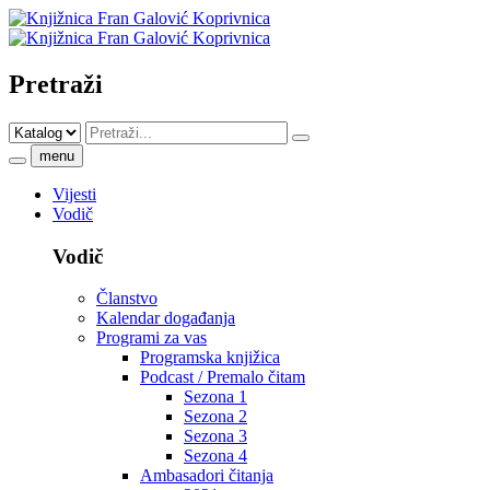
Pretraži
menu
Vijesti
Vodič
Vodič
Članstvo
Kalendar događanja
Programi za vas
Programska knjižica
Podcast / Premalo čitam
Sezona 1
Sezona 2
Sezona 3
Sezona 4
Ambasadori čitanja