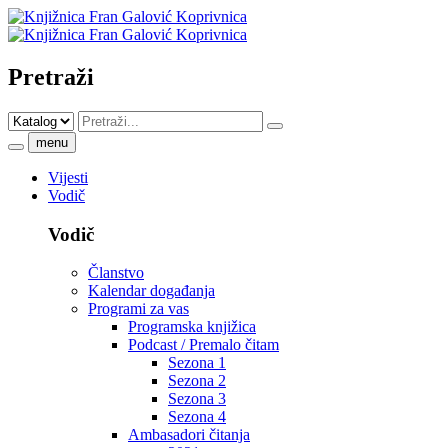
Pretraži
menu
Vijesti
Vodič
Vodič
Članstvo
Kalendar događanja
Programi za vas
Programska knjižica
Podcast / Premalo čitam
Sezona 1
Sezona 2
Sezona 3
Sezona 4
Ambasadori čitanja