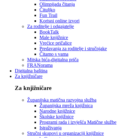
Olimpijada čitanja
Čituljko
Fun Trail
Korisni online izvori
Za roditelje i odgajatelje
BookTalk
Male knjižnice
Vrećice pričalice
Predavanja za roditelje i stručnjake
Čitamo s vama
Mitska bića-digitalna priča
FRANorama
Digitalna baština
Za knjižničare
Za knjižničare
Županijska matična razvojna služba
Županijska mreža knjižnica
Narodne knjižnice
Školske knjižnice
Programi rada i izvješća Matične službe
Istraživanja
Stručni skupovi u organizaciji knjižnice