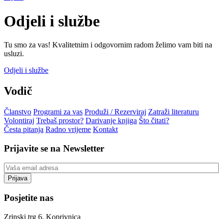
Odjeli i službe
Tu smo za vas! Kvalitetnim i odgovornim radom želimo vam biti na
usluzi.
Odjeli i službe
Vodič
Članstvo
Programi za vas
Produži / Rezerviraj
Zatraži literaturu
Volontiraj
Trebaš prostor?
Darivanje knjiga
Što čitati?
Česta pitanja
Radno vrijeme
Kontakt
Prijavite se na Newsletter
Posjetite nas
Zrinski trg 6, Koprivnica