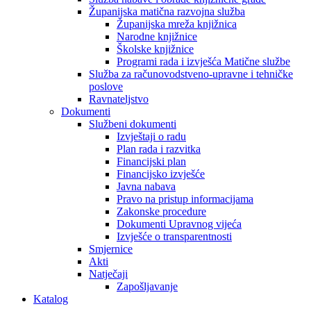
Županijska matična razvojna služba
Županijska mreža knjižnica
Narodne knjižnice
Školske knjižnice
Programi rada i izvješća Matične službe
Služba za računovodstveno-upravne i tehničke
poslove
Ravnateljstvo
Dokumenti
Službeni dokumenti
Izvještaji o radu
Plan rada i razvitka
Financijski plan
Financijsko izvješće
Javna nabava
Pravo na pristup informacijama
Zakonske procedure
Dokumenti Upravnog vijeća
Izvješće o transparentnosti
Smjernice
Akti
Natječaji
Zapošljavanje
Katalog