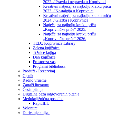
2022. / Pravda i nepravda u Koprivnici
Kreativni natječaj za najbolju kratku priču
2023. / Nostalgija u Koprivnici
Kreativni natječaj za najbolju kratku priču
2024. / Glazba i Koprivnica
Natječaj za najbolju kratku priču
„Koprivničke priče“ 2025.
Natječaj za najbolju kratku priču
„Koprivničke priče“ 2026.
TEDx Koprivnica Library
Zelena knjižnica
Tržnice knjiga
Dan knjižnice
Prostor za vas
Programi bibliobusa
Produži / Rezerviraj
Cjenik
Radno vrijeme
Zatraži literaturu
Česta pitanja
Digitalna baza odgovorenih pitanja
Međuknjižnična posudba
RapidILL
Volontiraj
Darivanje knjiga