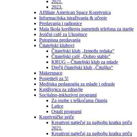
2021.
2023.
Affiliate American Space Koprivnica
Informacijska istraživanja & učenje
Predavanja i radionice
Mala škola korištenja pametnih telefona za starije
Jezični café za Ukrajince
Putopisna predavanja
Čitateljski klubovi
Čitateljski klub „Između redaka”
Čitateljski café „Dobro stablo”
KRUG – Čitateljski klub za mlade
Dječji čitateljski klub „Čituljko“
Makerspace
Posjetitelj za 5!
Medijska pedagogija za mlade i odrasle
Knjiž(n)ica za zdravlje
Socijalno-inkluzivni programi
Za osobe s teškoćama čitanja
Latice
Ostali programi
Koprivničke priče
Kreativni natječaj za najbolju kratku priču
2021.
Kreativni natječaj za najbolju kratku priču