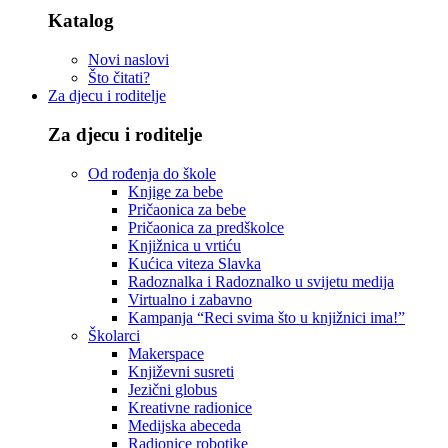
Katalog
Novi naslovi
Što čitati?
Za djecu i roditelje
Za djecu i roditelje
Od rođenja do škole
Knjige za bebe
Pričaonica za bebe
Pričaonica za predškolce
Knjižnica u vrtiću
Kućica viteza Slavka
Radoznalka i Radoznalko u svijetu medija
Virtualno i zabavno
Kampanja “Reci svima što u knjižnici ima!”
Školarci
Makerspace
Književni susreti
Jezični globus
Kreativne radionice
Medijska abeceda
Radionice robotike