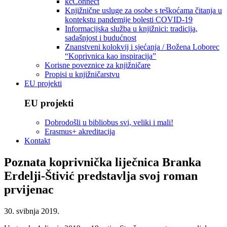
kcConnect
Knjižnične usluge za osobe s teškoćama čitanja u
kontekstu pandemije bolesti COVID-19
Informacijska služba u knjižnici: tradicija,
sadašnjost i budućnost
Znanstveni kolokvij i sjećanja / Božena Loborec
“Koprivnica kao inspiracija”
Korisne poveznice za knjižničare
Propisi u knjižničarstvu
EU projekti
EU projekti
Dobrodošli u bibliobus svi, veliki i mali!
Erasmus+ akreditacija
Kontakt
Poznata koprivnička liječnica Branka
Erdelji-Štivić predstavlja svoj roman
prvijenac
30. svibnja 2019.