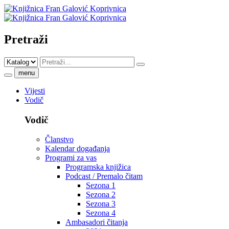
Pretraži
menu
Vijesti
Vodič
Vodič
Članstvo
Kalendar događanja
Programi za vas
Programska knjižica
Podcast / Premalo čitam
Sezona 1
Sezona 2
Sezona 3
Sezona 4
Ambasadori čitanja