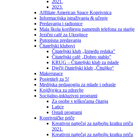
2021.
2023.
Affiliate American Space Koprivnica
Informacijska istraživanja & učenje
Predavanja i radionice
Mala škola korištenja pametnih telefona za starije
Jezični café za Ukrajince
Putopisna predavanja
Čitateljski klubovi
Čitateljski klub „Između redaka”
Čitateljski café „Dobro stablo”
KRUG – Čitateljski klub za mlade
Dječji čitateljski klub „Čituljko“
Makerspace
Posjetitelj za 5!
Medijska pedagogija za mlade i odrasle
Knjiž(n)ica za zdravlje
Socijalno-inkluzivni programi
Za osobe s teškoćama čitanja
Latice
Ostali programi
Koprivničke priče
Kreativni natječaj za najbolju kratku priču
2021.
Kreativni natječaj za najbolju kratku priču