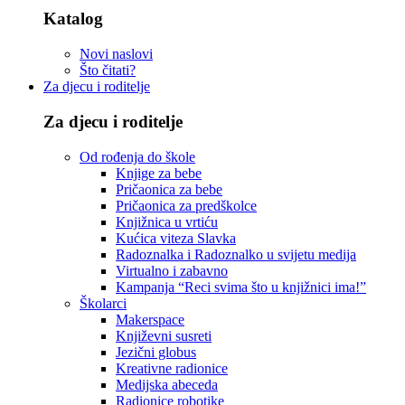
Katalog
Novi naslovi
Što čitati?
Za djecu i roditelje
Za djecu i roditelje
Od rođenja do škole
Knjige za bebe
Pričaonica za bebe
Pričaonica za predškolce
Knjižnica u vrtiću
Kućica viteza Slavka
Radoznalka i Radoznalko u svijetu medija
Virtualno i zabavno
Kampanja “Reci svima što u knjižnici ima!”
Školarci
Makerspace
Književni susreti
Jezični globus
Kreativne radionice
Medijska abeceda
Radionice robotike