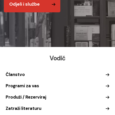
Odjeli i službe
Vodič
Članstvo
Programi za vas
Produži / Rezerviraj
Zatraži literaturu