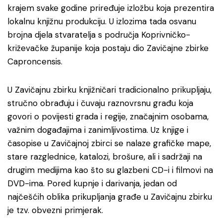
krajem svake godine priređuje izložbu koja prezentira
lokalnu knjižnu produkciju. U izlozima tada osvanu
brojna djela stvaratelja s područja Koprivničko-
križevačke županije koja postaju dio Zavičajne zbirke
Caproncensis.
U Zavičajnu zbirku knjižničari tradicionalno prikupljaju,
stručno obrađuju i čuvaju raznovrsnu građu koja
govori o povijesti grada i regije, značajnim osobama,
važnim događajima i zanimljivostima. Uz knjige i
časopise u Zavičajnoj zbirci se nalaze grafičke mape,
stare razglednice, katalozi, brošure, ali i sadržaji na
drugim medijima kao što su glazbeni CD-i i filmovi na
DVD-ima. Pored kupnje i darivanja, jedan od
najčešćih oblika prikupljanja građe u Zavičajnu zbirku
je tzv. obvezni primjerak.