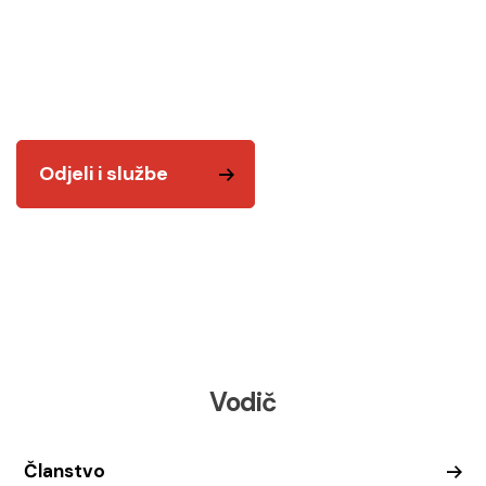
Tu smo za vas! Kvalitetnim i odgovornim radom
želimo vam biti na usluzi.
Odjeli i službe
Vodič
Članstvo