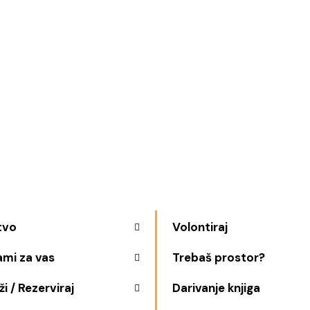
tvo
Volontiraj
ami za vas
Trebaš prostor?
i / Rezerviraj
Darivanje knjiga