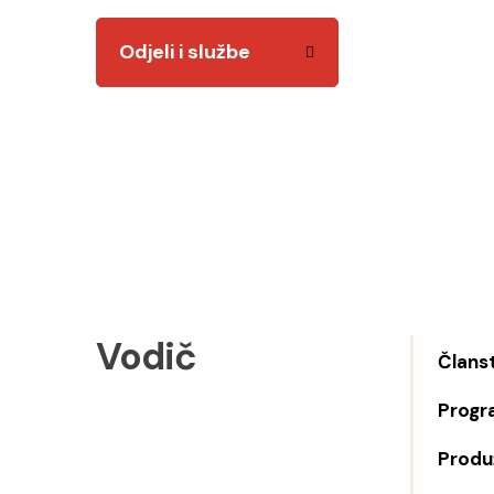
Odjeli i službe
Vodič
Člans
Progr
Produž