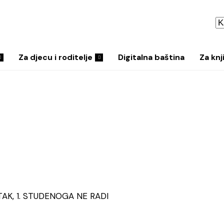
Za djecu i roditelje
Digitalna baština
Za knj
TAK, 1. STUDENOGA NE RADI