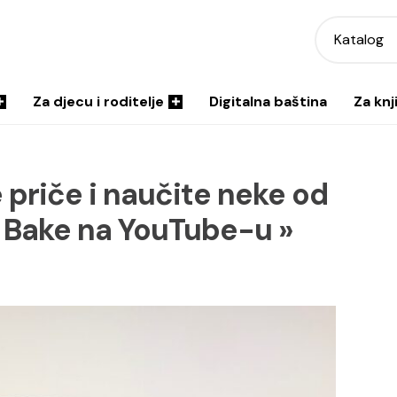
Katalog
Za djecu i roditelje
Digitalna baština
Za knj
 priče i naučite neke od
« Bake na YouTube-u »