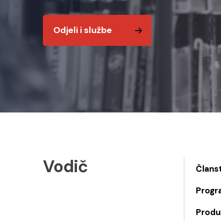
Odjeli i službe
Vodič
Člans
Progr
Produž