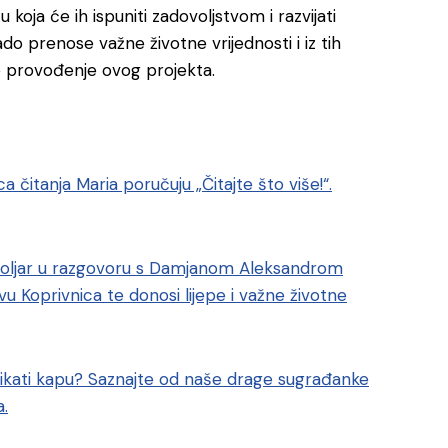
oja će ih ispuniti zadovoljstvom i razvijati
ado prenose važne životne vrijednosti i iz tih
nje provođenje ovog projekta.
čitanja Maria poručuju „Čitajte što više!“.
poljar u razgovoru s Damjanom Aleksandrom
u Koprivnica te donosi lijepe i važne životne
trikati kapu? Saznajte od naše drage sugrađanke
a.