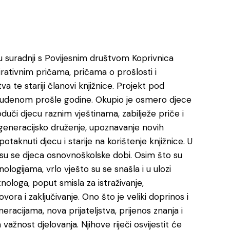
a u suradnji s Povijesnim društvom Koprivnica
irativnim pričama, pričama o prošlosti i
va te stariji članovi knjižnice. Projekt pod
tudenom prošle godine. Okupio je osmero djece
oduči djecu raznim vještinama, zabilježe priče i
đugeneracijsko druženje, upoznavanje novih
otaknuti djecu i starije na korištenje knjižnice. U
a su se djeca osnovnoškolske dobi. Osim što su
ologijama, vrlo vješto su se snašla i u ulozi
tnologa, poput smisla za istraživanje,
ra i zaključivanje. Ono što je veliki doprinos i
racijama, nova prijateljstva, prijenos znanja i
važnost djelovanja. Njihove riječi osvijestit će