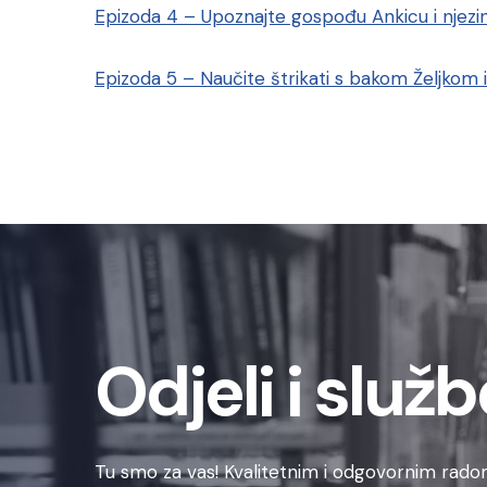
Epizoda 4 – Upoznajte gospođu Ankicu i njezin 
Epizoda 5 – Naučite štrikati s bakom Željkom
Odjeli i služb
Tu smo za vas! Kvalitetnim i odgovornim radom