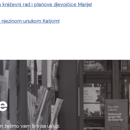
književni rad i planove djevojčice Marije!
 i njezinom unukom Katjom!
e
 želimo vam biti na usluzi.