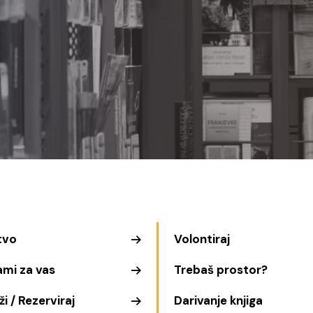
tvo
Volontiraj
ami za vas
Trebaš prostor?
i / Rezerviraj
Darivanje knjiga