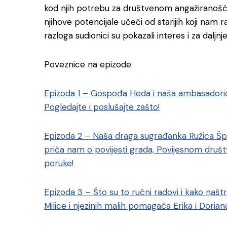
kod njih potrebu za društvenom angažiranošću k
njihove potencijale učeći od starijih koji nam r
razloga sudionici su pokazali interes i za dalj
Poveznice na epizode:
Epizoda 1 – Gospođa Heda i naša ambasadorica 
Pogledajte i poslušajte zašto!
Epizoda 2 – Naša draga sugrađanka Ružica Š
priča nam o povijesti grada, Povijesnom društv
poruke!
Epizoda 3 – Što su to ručni radovi i kako naš
Milice i njezinih malih pomagača Erika i Dorian