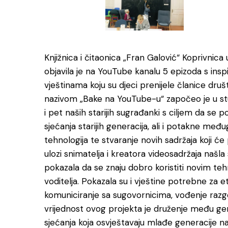
Knjižnica i čitaonica „Fran Galović“ Koprivnic
objavila je na YouTube kanalu 5 epizoda s insp
vještinama koju su djeci prenijele članice društ
nazivom „Bake na YouTube-u“ započeo je u s
i pet naših starijih sugrađanki s ciljem da se p
sjećanja starijih generacija, ali i potakne me
tehnologija te stvaranje novih sadržaja koji će p
ulozi snimatelja i kreatora videosadržaja našl
pokazala da se znaju dobro koristiti novim tehn
voditelja. Pokazala su i vještine potrebne za e
komuniciranje sa sugovornicima, vođenje razgovo
vrijednost ovog projekta je druženje među gene
sjećanja koja osvještavaju mlađe generacije na 