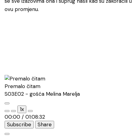
se sve izazovima ona i suprug našli kad su zakoračili u
ovu promjenu.
Premalo čitam
S03E02 - gošća Melina Marelja
Play
1x
Episode
00:00
/
01:08:32
Subscribe
Share