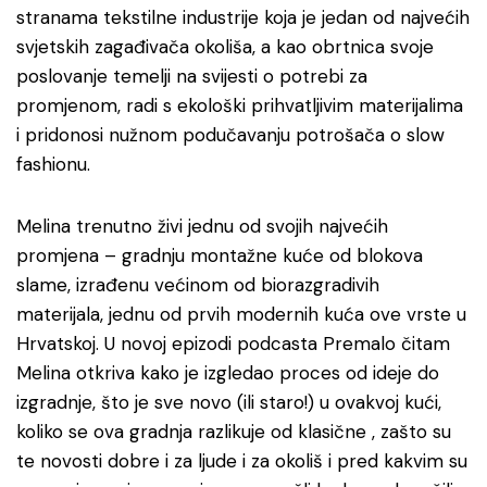
stranama tekstilne industrije koja je jedan od najvećih
svjetskih zagađivača okoliša, a kao obrtnica svoje
poslovanje temelji na svijesti o potrebi za
promjenom, radi s ekološki prihvatljivim materijalima
i pridonosi nužnom podučavanju potrošača o slow
fashionu.
Melina trenutno živi jednu od svojih najvećih
promjena – gradnju montažne kuće od blokova
slame, izrađenu većinom od biorazgradivih
materijala, jednu od prvih modernih kuća ove vrste u
Hrvatskoj. U novoj epizodi podcasta Premalo čitam
Melina otkriva kako je izgledao proces od ideje do
izgradnje, što je sve novo (ili staro!) u ovakvoj kući,
koliko se ova gradnja razlikuje od klasične , zašto su
te novosti dobre i za ljude i za okoliš i pred kakvim su