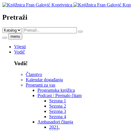
Pretraži
menu
Vijesti
Vodič
Vodič
Članstvo
Kalendar događanja
Programi za vas
Programska knjižica
Podcast / Premalo čitam
Sezona 1
Sezona 2
Sezona 3
Sezona 4
Ambasadori čitanja
2021.