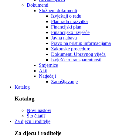
Dokumenti
Službeni dokumenti
Izvještaji o radu
Plan rada i razvitka
Financijski plan
Financijsko izvješće
Javna nabava
Pravo na pristup informacijama
Zakonske procedure
Dokumenti Upravnog vijeća
Izvješće o transparentnosti
Smjernice
Akti
Natječaji
Zapošljavanje
Katalog
Katalog
Novi naslovi
Što čitati?
Za djecu i roditelje
Za djecu i roditelje