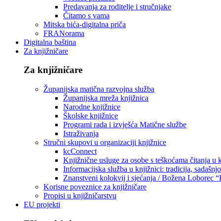
Predavanja za roditelje i stručnjake
Čitamo s vama
Mitska bića-digitalna priča
FRANorama
Digitalna baština
Za knjižničare
Za knjižničare
Županijska matična razvojna služba
Županijska mreža knjižnica
Narodne knjižnice
Školske knjižnice
Programi rada i izvješća Matične službe
Istraživanja
Stručni skupovi u organizaciji knjižnice
kcConnect
Knjižnične usluge za osobe s teškoćama čitanja u
Informacijska služba u knjižnici: tradicija, sadašnj
Znanstveni kolokvij i sjećanja / Božena Loborec “
Korisne poveznice za knjižničare
Propisi u knjižničarstvu
EU projekti