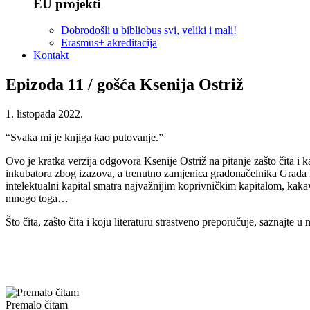
EU projekti
Dobrodošli u bibliobus svi, veliki i mali!
Erasmus+ akreditacija
Kontakt
Epizoda 11 / gošća Ksenija Ostriž
1. listopada 2022.
“Svaka mi je knjiga kao putovanje.”
Ovo je kratka verzija odgovora Ksenije Ostriž na pitanje zašto čita i 
inkubatora zbog izazova, a trenutno zamjenica gradonačelnika Grada Kopr
intelektualni kapital smatra najvažnijim koprivničkim kapitalom, kakav
mnogo toga…
Što čita, zašto čita i koju literaturu strastveno preporučuje, saznajte 
Premalo čitam