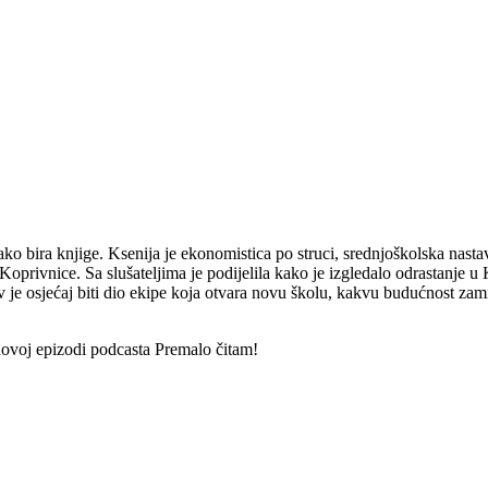
kako bira knjige. Ksenija je ekonomistica po struci, srednjoškolska nasta
ivnice. Sa slušateljima je podijelila kako je izgledalo odrastanje u Kop
 je osjećaj biti dio ekipe koja otvara novu školu, kakvu budućnost zamišl
u novoj epizodi podcasta Premalo čitam!