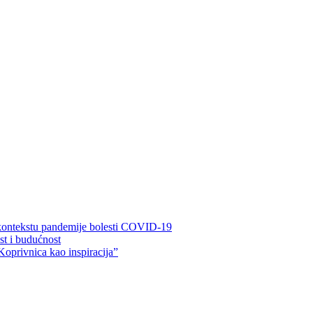
 kontekstu pandemije bolesti COVID-19
ost i budućnost
Koprivnica kao inspiracija”