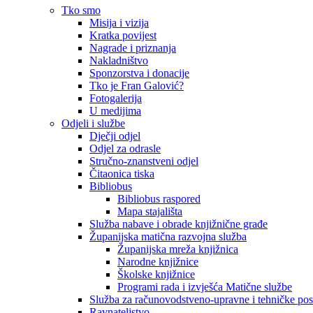
Tko smo
Misija i vizija
Kratka povijest
Nagrade i priznanja
Nakladništvo
Sponzorstva i donacije
Tko je Fran Galović?
Fotogalerija
U medijima
Odjeli i službe
Dječji odjel
Odjel za odrasle
Stručno-znanstveni odjel
Čitaonica tiska
Bibliobus
Bibliobus raspored
Mapa stajališta
Služba nabave i obrade knjižnične građe
Županijska matična razvojna služba
Županijska mreža knjižnica
Narodne knjižnice
Školske knjižnice
Programi rada i izvješća Matične službe
Služba za računovodstveno-upravne i tehničke po
Ravnateljstvo