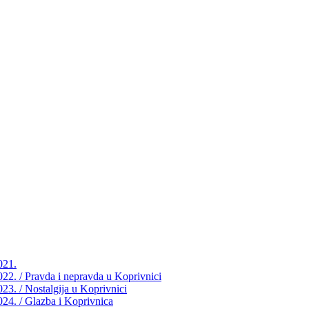
021.
2022. / Pravda i nepravda u Koprivnici
023. / Nostalgija u Koprivnici
2024. / Glazba i Koprivnica