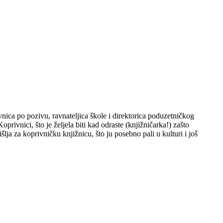
vnica po pozivu, ravnateljica škole i direktorica poduzetničkog
rivnici, što je željela biti kad odraste (knjižničarka!) zašto
ja za koprivničku knjižnicu, što ju posebno pali u kulturi i još