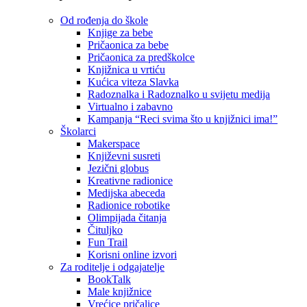
Od rođenja do škole
Knjige za bebe
Pričaonica za bebe
Pričaonica za predškolce
Knjižnica u vrtiću
Kućica viteza Slavka
Radoznalka i Radoznalko u svijetu medija
Virtualno i zabavno
Kampanja “Reci svima što u knjižnici ima!”
Školarci
Makerspace
Književni susreti
Jezični globus
Kreativne radionice
Medijska abeceda
Radionice robotike
Olimpijada čitanja
Čituljko
Fun Trail
Korisni online izvori
Za roditelje i odgajatelje
BookTalk
Male knjižnice
Vrećice pričalice