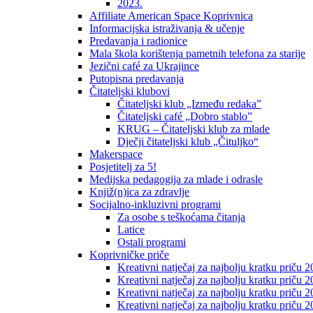
2023.
Affiliate American Space Koprivnica
Informacijska istraživanja & učenje
Predavanja i radionice
Mala škola korištenja pametnih telefona za starije
Jezični café za Ukrajince
Putopisna predavanja
Čitateljski klubovi
Čitateljski klub „Između redaka”
Čitateljski café „Dobro stablo”
KRUG – Čitateljski klub za mlade
Dječji čitateljski klub „Čituljko“
Makerspace
Posjetitelj za 5!
Medijska pedagogija za mlade i odrasle
Knjiž(n)ica za zdravlje
Socijalno-inkluzivni programi
Za osobe s teškoćama čitanja
Latice
Ostali programi
Koprivničke priče
Kreativni natječaj za najbolju kratku priču 2
Kreativni natječaj za najbolju kratku priču 
Kreativni natječaj za najbolju kratku priču 2
Kreativni natječaj za najbolju kratku priču 