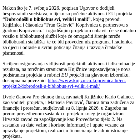
Nakon što je 7. svibnja 2026. potpisan Ugovor o dodijeli
bespovratnih sredstava, u tijeku su početne aktivnosti EU projekta
“Dobrodošli u bibliobus svi, veliki i mali!”
, kojeg provodi
Knjižnica i čitaonica “Fran Galović” Koprivnica u partnerstvu s
gradom Koprivnica. Trogodišnjim projektom nabavit će se dodatno
vozilo u bibliobusnoj službi koje će omogućiti širenje mreže
bibliobusnih stajališta te će biti proveden niz programa i radionica
za djecu i odrasle u svrhu poticanja čitanja i razvoja čitalačke
pismenosti.
S ciljem osiguravanja vidljivosti projektnih aktivnosti i diseminacije
rezultata, na mrežnim stranicama Knjižnice uspostavljena je nova
podstranica projekta u rubrici
EU projekti
na glavnom izborniku,
dostupna na poveznici
https://www.knjiznica-koprivnica.hr/eu-
projekti2/dobrodosli-u-bibliobus-svi-veliki-i-mali/
Dvoje članova Projektnog tima, ravnatelj Knjižnice Karlo Galinec,
kao voditelj projekta, i Marisela Pavlović, članica tima zadužena za
financije i proračun, sudjelovali su 8. lipnja 2026. u Zagrebu na
prvom provedbenom sastanku u projektu kojeg je organizirao
Hrvatski zavod za zapošljavanje kao Provedbeno tijelo 2. Na
sastanku su date važne i korisne informacije i upute vezane za
upravljanje projektom, realizaciju financiranja te administriranje
projekata.