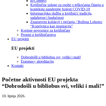
kcConnect
Knjižnične usluge za osobe s teškoćama čitanja u
kontekstu pandemije bolesti COVID-19
Informacijska služba u knjižnici: tradicija,
sadašnjost i budućnost
Znanstveni kolokvij i sjećanja / Božena Loborec
“Koprivnica kao inspiracija”
Korisne poveznice za knjižničare
Propisi u knjižničarstvu
EU projekti
EU projekti
Dobrodošli u bibliobus svi, veliki i mali!
Erasmus+ akreditacija
Kontakt
Početne aktivnosti EU projekta
“Dobrodošli u bibliobus svi, veliki i mali!”
10. lipnja 2026.