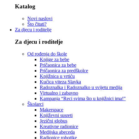
Katalog
Novi naslovi
Što čitati?
Za djecu i roditelje
Za djecu i roditelje
Od rođenja do škole
Knjige za bebe
Pričaonica za bebe
Pričaonica za predškolce
Knjižnica u vrtiću
Kućica viteza Slavka
Radoznalka i Radoznalko u svijetu medija
Virtualno i zabavno
Kampanja “Reci svima što u knjižnici ima!”
Školarci
Makerspace
Književni susreti
Jezični globus
Kreativne radionice
Medijska abeceda
Radionice robotike