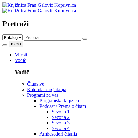
Pretraži
menu
Vijesti
Vodič
Vodič
Članstvo
Kalendar događanja
Programi za vas
Programska knjižica
Podcast / Premalo čitam
Sezona 1
Sezona 2
Sezona 3
Sezona 4
Ambasadori čitanja