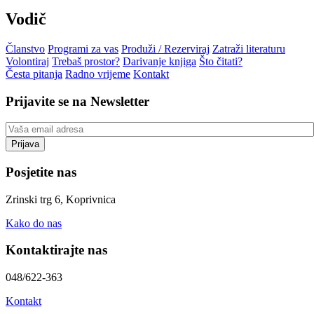
Vodič
Članstvo
Programi za vas
Produži / Rezerviraj
Zatraži literaturu
Volontiraj
Trebaš prostor?
Darivanje knjiga
Što čitati?
Česta pitanja
Radno vrijeme
Kontakt
Prijavite se na Newsletter
Posjetite nas
Zrinski trg 6, Koprivnica
Kako do nas
Kontaktirajte nas
048/622-363
Kontakt