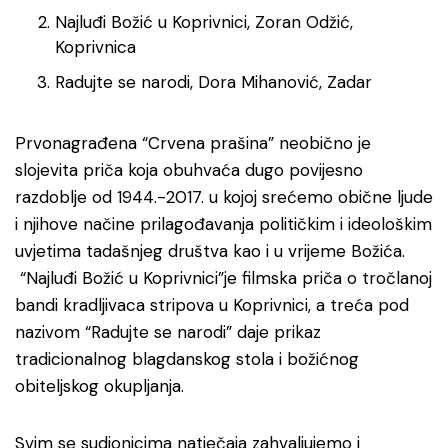
Najluđi Božić u Koprivnici, Zoran Odžić,
Koprivnica
Radujte se narodi, Dora Mihanović, Zadar
Prvonagrađena “Crvena prašina” neobično je
slojevita priča koja obuhvaća dugo povijesno
razdoblje od 1944.-2017. u kojoj srećemo obične ljude
i njihove načine prilagođavanja političkim i ideološkim
uvjetima tadašnjeg društva kao i u vrijeme Božića.
“Najluđi Božić u Koprivnici”je filmska priča o tročlanoj
bandi kradljivaca stripova u Koprivnici, a treća pod
nazivom “Radujte se narodi” daje prikaz
tradicionalnog blagdanskog stola i božićnog
obiteljskog okupljanja.
Svim se sudionicima natječaja zahvaljujemo i