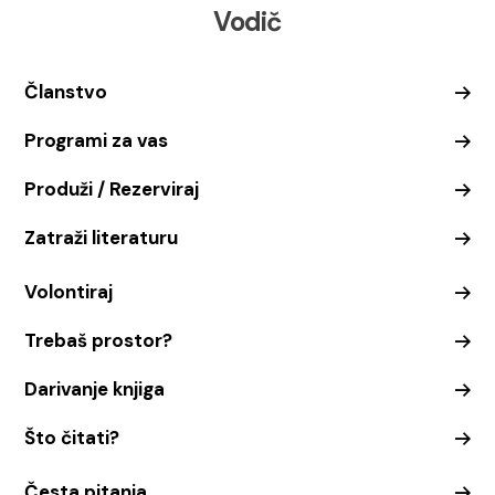
Vodič
Članstvo
Programi za vas
Produži / Rezerviraj
Zatraži literaturu
Volontiraj
Trebaš prostor?
Darivanje knjiga
Što čitati?
Česta pitanja