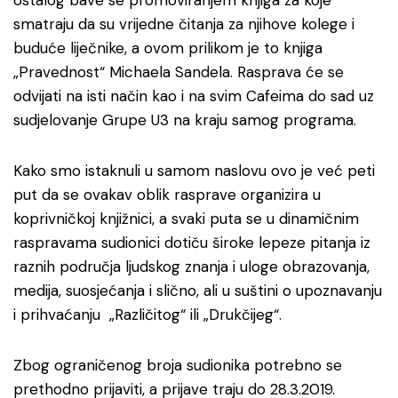
ostalog bave se promoviranjem knjiga za koje
smatraju da su vrijedne čitanja za njihove kolege i
buduće liječnike, a ovom prilikom je to knjiga
„Pravednost“ Michaela Sandela. Rasprava će se
odvijati na isti način kao i na svim Cafeima do sad uz
sudjelovanje Grupe U3 na kraju samog programa.
Kako smo istaknuli u samom naslovu ovo je već peti
put da se ovakav oblik rasprave organizira u
koprivničkoj knjižnici, a svaki puta se u dinamičnim
raspravama sudionici dotiču široke lepeze pitanja iz
raznih područja ljudskog znanja i uloge obrazovanja,
medija, suosjećanja i slično, ali u suštini o upoznavanju
i prihvaćanju „Različitog“ ili „Drukčijeg“.
Zbog ograničenog broja sudionika potrebno se
prethodno prijaviti, a prijave traju do 28.3.2019.