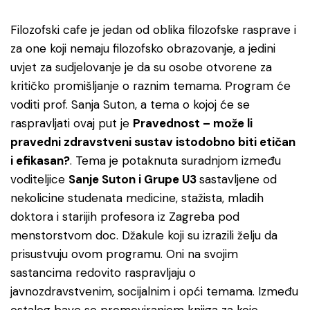
Filozofski cafe je jedan od oblika filozofske rasprave i
za one koji nemaju filozofsko obrazovanje, a jedini
uvjet za sudjelovanje je da su osobe otvorene za
kritičko promišljanje o raznim temama. Program će
voditi prof. Sanja Suton, a tema o kojoj će se
raspravljati ovaj put je
Pravednost – može li
pravedni zdravstveni sustav istodobno biti etičan
i efikasan?
. Tema je potaknuta suradnjom između
voditeljice
Sanje Suton i Grupe U3
sastavljene od
nekolicine studenata medicine, stažista, mladih
doktora i starijih profesora iz Zagreba pod
menstorstvom doc. Džakule koji su izrazili želju da
prisustvuju ovom programu. Oni na svojim
sastancima redovito raspravljaju o
javnozdravstvenim, socijalnim i opći temama. Između