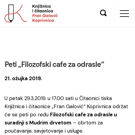
Peti „Filozofski cafe za odrasle“
21. ožujka 2019.
U petak 29.3.2019. u 17.00 sati u Čitaonici tiska
Knjižnice i čitaonice „Fran Galović“ Koprivnica održat
će se peti po redu
Filozofski cafe za odrasle u
suradnji s Mudrim drvetom
– obrtom za
poučavanje, savjetovanje i usluge.